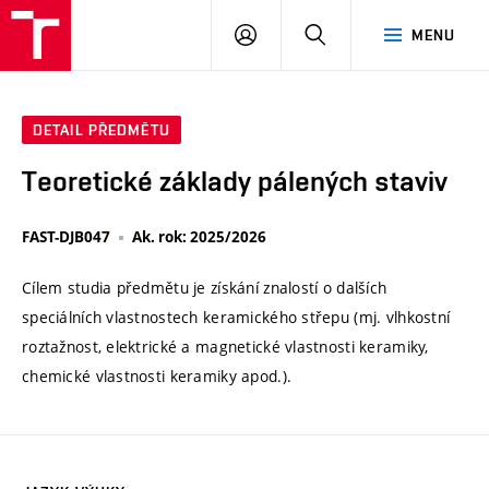
VUT
PŘIHLÁSIT
HLEDAT
MENU
SE
DETAIL PŘEDMĚTU
Teoretické základy pálených staviv
FAST-DJB047
Ak. rok: 2025/2026
Cílem studia předmětu je získání znalostí o dalších
speciálních vlastnostech keramického střepu (mj. vlhkostní
roztažnost, elektrické a magnetické vlastnosti keramiky,
chemické vlastnosti keramiky apod.).