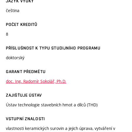
JAZYK VÝUKY
čeština
POČET KREDITŮ
8
PŘÍSLUŠNOST K TYPU STUDIJNÍHO PROGRAMU
doktorský
GARANT PŘEDMĚTU
doc. Ing. Radomír Sokolář, Ph.D.
ZAJIŠŤUJE ÚSTAV
Ústav technologie stavebních hmot a dílců (THD)
VSTUPNÍ ZNALOSTI
vlastnosti keramických surovin a jejich úprava, vytváření v