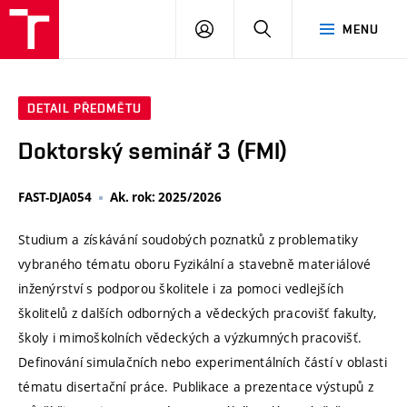
VUT
PŘIHLÁSIT
HLEDAT
MENU
SE
DETAIL PŘEDMĚTU
Doktorský seminář 3 (FMI)
FAST-DJA054
Ak. rok: 2025/2026
Studium a získávání soudobých poznatků z problematiky
vybraného tématu oboru Fyzikální a stavebně materiálové
inženýrství s podporou školitele i za pomoci vedlejších
školitelů z dalších odborných a vědeckých pracovišť fakulty,
školy i mimoškolních vědeckých a výzkumných pracovišť.
Definování simulačních nebo experimentálních částí v oblasti
tématu disertační práce. Publikace a prezentace výstupů z