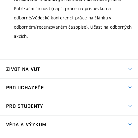
Publikační činnost (např. práce na příspěvku na
odborné/vědecké konferenci, práce na článku v
odborném/recenzovaném časopise). Účast na odborných
akcích.
ŽIVOT NA VUT
Atmosféra VUT
PRO UCHAZEČE
Prostory školy
Proč na VUT
Koleje
PRO STUDENTY
Studijní programy
Stravování
Předměty
Studijní předpisy
Studium a stáže v zahraničí
Stipendia
Dny otevřených dveří
VĚDA A VÝZKUM
Sport na VUT
(externí
Studijní programy
Poplatky za studium
Uznání zahraničního vzdělání
Knihovny
Aktivity pro juniory
Studentský život
odkaz)
Věda a výzkum na VUT