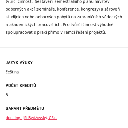
tvůrčí činnosti. Sestavení semestrálního plánu návštěv
odborných akcí (semináře, konference, kongresy) a zároveň
studijních nebo odborných pobytů na zahraničních vědeckých
a akademických pracovištích. Pro tvůrčí činnost výhodné
spolupracovat s praxí přímo v rámci řešení projektů.
JAZYK VÝUKY
čeština
POČET KREDITŮ
8
GARANT PŘEDMĚTU
doc. Ing. Jiří Bydžovský, CSc.