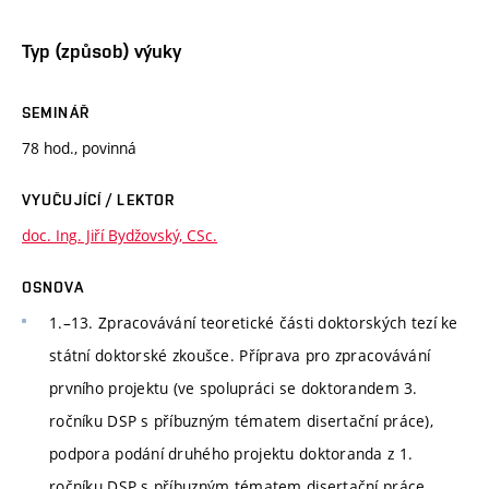
Typ (způsob) výuky
SEMINÁŘ
78 hod., povinná
VYUČUJÍCÍ / LEKTOR
doc. Ing. Jiří Bydžovský, CSc.
OSNOVA
1.–13. Zpracovávání teoretické části doktorských tezí ke
státní doktorské zkoušce. Příprava pro zpracovávání
prvního projektu (ve spolupráci se doktorandem 3.
ročníku DSP s příbuzným tématem disertační práce),
podpora podání druhého projektu doktoranda z 1.
ročníku DSP s příbuzným tématem disertační práce.