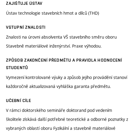
ZAJIŠŤUJE ÚSTAV
Ústav technologie stavebních hmot a dílců (THD)
VSTUPNÍ ZNALOSTI
Znalosti na úrovni absolventa VŠ stavebního směru oboru
Stavebně materiálové inženýrství. Praxe výhodou.
ZPŮSOB ZAKONČENÍ PŘEDMĚTU A PRAVIDLA HODNOCENÍ
STUDENTŮ
Vymezení kontrolované výuky a způsob jejího provádění stanoví
každoročně aktualizovaná vyhláška garanta předmětu.
UČEBNÍ CÍLE
V rámci doktorského semináře doktorand pod vedením
školitele získává další potřebné teoretické a odborné poznatky z
vybraných oblastí oboru Fyzikální a stavebně materiálové