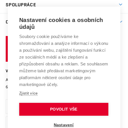
Harmonogram akademického roku
Zpracování osobních údajů studentů
Sociální bezpečí
SPOLUPRÁCE
Celoživotní vzdělávání
Brno
Podpora excelence
Závěrečné práce
Studium bez bariér
Zpracování osobních údajů uchazečů o studium
Firemní spolupráce
Mezinárodní vědecká rada
Nastavení cookies a osobních
O UNIVERZITĚ
Doktorské studium
Podpora podnikání
E-přihláška
údajů
Zahraniční spolupráce
Systém zajišťování kvality výzkumu
Profil univerzity
Spolupráce se školami
Soubory cookie používáme ke
Vysoké
Výzkumné infrastruktury
shromažďování a analýze informací o výkonu
Udržitelná univerzita
učení
Služby univerzity
Transfer znalostí
a používání webu, zajištění fungování funkcí
technické
Podnikavá univerzita / ContriBUTe
Mezinárodní dohody
ze sociálních médií a ke zlepšení a
Open Science
v
Bezpečná univerzita
přizpůsobení obsahu a reklam. Se souhlasem
Univerzitní sítě
Brně
Projekty
můžeme také předávat marketingovým
VYSOKÉ UČENÍ TECHNICKÉ V BRNĚ
Vyznamenání
platformám některé osobní údaje pro
Projekty ze strukturálních fondů
Antonínská 548/1
www.vut.cz
marketingové účely.
Organizační struktura
602 00 Brno
vut@vutbr.cz
Specifický výzkum
Zjistit více
Úřední deska
Ochrana osobních údajů
POVOLIT VŠE
(externí
Pracovní příležitosti
Nastavení