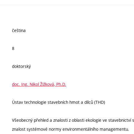
čeština
8
doktorský
doc. Ing. Nikol Žižková, Ph.D.
Ústav technologie stavebních hmot a dílců (THD)
Všeobecný přehled a znalosti z oblasti ekologie ve stavebnictv
znalost systémové normy environmentálního managementu.