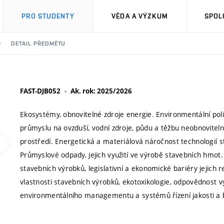
PRO STUDENTY
VĚDA A VÝZKUM
SPOL
DETAIL PŘEDMĚTU
FAST-DJB052
Ak. rok: 2025/2026
Ekosystémy, obnovitelné zdroje energie. Environmentální polit
průmyslu na ovzduší, vodní zdroje, půdu a těžbu neobnovitelný
prostředí. Energetická a materiálová náročnost technologií
Průmyslové odpady, jejich využití ve výrobě stavebních hmot. 
stavebních výrobků, legislativní a ekonomické bariéry jejich
vlastnosti stavebních výrobků, ekotoxikologie, odpovědnost 
environmentálního managementu a systémů řízení jakosti a b