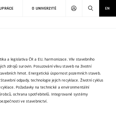
PŘIHLÁSIT
HLEDAT
UPRÁCE
O UNIVERZITĚ
EN
SE
ika a legislativa ČR a EU, harmonizace. Vliv stavebního
ch zdrojů surovin. Posuzování vlivu staveb na životní
 stavebních hmot. Energetická úspornost pozemních staveb.
Stavební odpady, technologie jejich recyklace. Životní cyklus
 recyklace. Požadavky na technické a environmentální
výrobců, ochrana spotřebitelů. Integrované systémy
ezpečnosti ve stavebnictví.