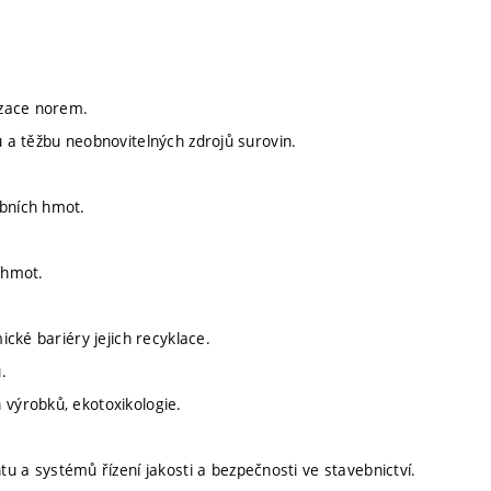
izace norem.
u a těžbu neobnovitelných zdrojů surovin.
ebních hmot.
 hmot.
ické bariéry jejich recyklace.
.
 výrobků, ekotoxikologie.
a systémů řízení jakosti a bezpečnosti ve stavebnictví.