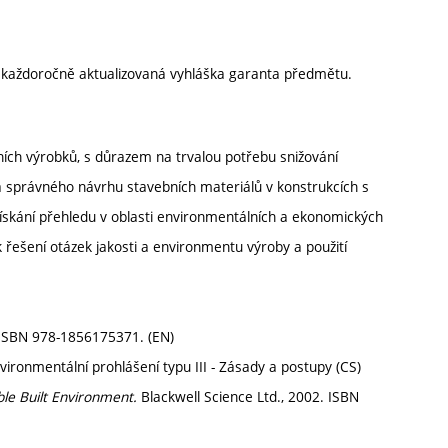
í každoročně aktualizovaná vyhláška garanta předmětu.
ních výrobků, s důrazem na trvalou potřebu snižování
 a správného návrhu stavebních materiálů v konstrukcích s
 Získání přehledu v oblasti environmentálních a ekonomických
 řešení otázek jakosti a environmentu výroby a použití
 ISBN 978-1856175371. (EN)
ironmentální prohlášení typu III - Zásady a postupy (CS)
able Built Environment.
Blackwell Science Ltd., 2002. ISBN