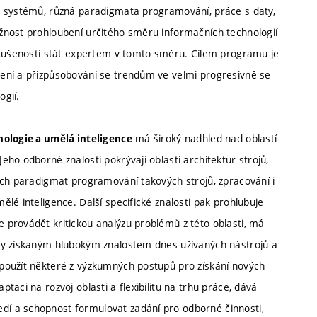
h systémů, různá paradigmata programování, práce s daty,
žnost prohloubení určitého směru informačních technologií
 zkušeností stát expertem v tomto směru. Cílem programu je
ení a přizpůsobování se trendům ve velmi progresivně se
ogií.
má široký nadhled nad oblastí
nologie a umělá inteligence
ho odborné znalosti pokrývají oblasti architektur strojů,
ých paradigmat programování takových strojů, zpracování i
lé inteligence. Další specifické znalosti pak prohlubuje
 provádět kritickou analýzu problémů z této oblasti, má
ky získaným hlubokým znalostem dnes užívaných nástrojů a
použít některé z výzkumných postupů pro získání nových
aci na rozvoj oblasti a flexibilitu na trhu práce, dává
í a schopnost formulovat zadání pro odborné činnosti,