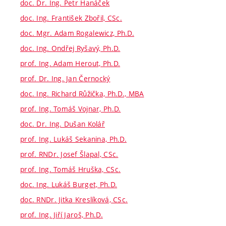
doc. Dr. Ing. Petr Hanáček
doc. Ing. František Zbořil, CSc.
doc. Mgr. Adam Rogalewicz, Ph.D.
doc. Ing. Ondřej Ryšavý, Ph.D.
prof. Ing. Adam Herout, Ph.D.
prof. Dr. Ing. Jan Černocký
doc. Ing. Richard Růžička, Ph.D., MBA
prof. Ing. Tomáš Vojnar, Ph.D.
doc. Dr. Ing. Dušan Kolář
prof. Ing. Lukáš Sekanina, Ph.D.
prof. RNDr. Josef Šlapal, CSc.
prof. Ing. Tomáš Hruška, CSc.
doc. Ing. Lukáš Burget, Ph.D.
doc. RNDr. Jitka Kreslíková, CSc.
prof. Ing. Jiří Jaroš, Ph.D.