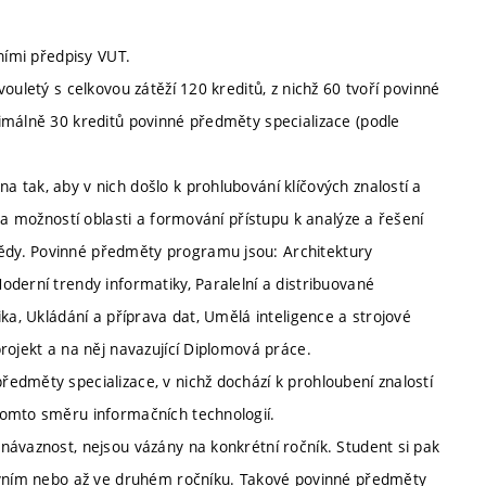
ními předpisy VUT.
ouletý s celkovou zátěží 120 kreditů, z nichž 60 tvoří povinné
imálně 30 kreditů povinné předměty specializace (podle
 tak, aby v nich došlo k prohlubování klíčových znalostí a
 a možností oblasti a formování přístupu k analýze a řešení
dy. Povinné předměty programu jsou: Architektury
derní trendy informatiky, Paralelní a distribuované
ka, Ukládání a příprava dat, Umělá inteligence a strojové
rojekt a na něj navazující Diplomová práce.
edměty specializace, v nichž dochází k prohloubení znalostí
tomto směru informačních technologií.
návaznost, nejsou vázány na konkrétní ročník. Student si pak
prvním nebo až ve druhém ročníku. Takové povinné předměty