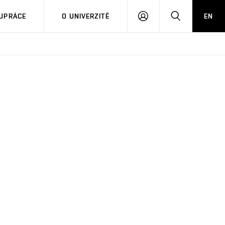
PŘIHLÁSIT
HLEDAT
UPRÁCE
O UNIVERZITĚ
EN
SE