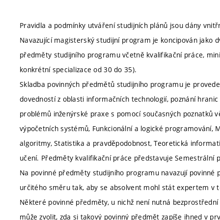
Pravidla a podmínky utváření studijních plánů jsou dány vnitř
Navazující magisterský studijní program je koncipován jako dv
předměty studijního programu včetně kvalifikační práce, min
konkrétní specializace od 30 do 35).
Skladba povinných předmětů studijního programu je provedena
dovedností z oblasti informačních technologií, poznání hranic
problémů inženýrské praxe s pomocí současných poznatků vě
výpočetních systémů, Funkcionální a logické programování, Mo
algoritmy, Statistika a pravděpodobnost, Teoretická informati
učení. Předměty kvalifikační práce představuje Semestrální p
Na povinné předměty studijního programu navazují povinné př
určitého směru tak, aby se absolvent mohl stát expertem v 
Některé povinné předměty, u nichž není nutná bezprostřední 
může zvolit, zda si takový povinný předmět zapíše ihned v 