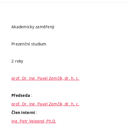
Akademicky zaměřený
Prezenční studium
2 roky
prof. Dr. Ing. Pavel Zemčík, dr. h. c.
:
Předseda
prof. Dr. Ing. Pavel Zemčík, dr. h. c.
:
Člen interní
Ing. Petr Veigend, Ph.D.