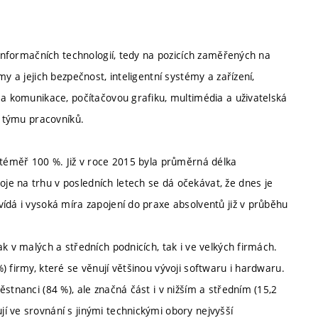
 informačních technologií, tedy na pozicích zaměřených na
y a jejich bezpečnost, inteligentní systémy a zařízení,
 a komunikace, počítačovou grafiku, multimédia a uživatelská
í týmu pracovníků.
ě téměř 100 %. Již v roce 2015 byla průměrná délka
e na trhu v posledních letech se dá očekávat, že dnes je
ídá i vysoká míra zapojení do praxe absolventů již v průběhu
k v malých a středních podnicích, tak i ve velkých firmách.
 firmy, které se věnují většinou vývoji softwaru i hardwaru.
stnanci (84 %), ale značná část i v nižším a středním (15,2
í ve srovnání s jinými technickými obory nejvyšší