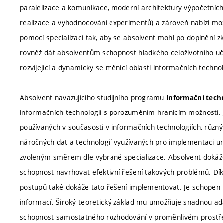
paralelizace a komunikace, moderní architektury výpočetníc
realizace a vyhodnocování experimentů) a zároveň nabízí mo
pomocí specializací tak, aby se absolvent mohl po doplnění
rovněž dát absolventům schopnost hladkého celoživotního uč
rozvíjející a dynamicky se měnící oblasti informačních technol
Absolvent navazujícího studijního programu
Informační tech
informačních technologií s porozuměním hranicím možností. Je
používaných v současosti v informačních technologiích, různ
náročných dat a technologií využívaných pro implementaci umě
zvoleným směrem dle vybrané specializace. Absolvent dokáže
schopnost navrhovat efektivní řešení takových problémů. Dí
postupů také dokáže tato řešení implementovat. Je schopen 
informací. Široký teoretický základ mu umožňuje snadnou adapt
schopnost samostatného rozhodování v proměnlivém prostřed