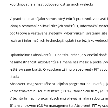
koordinovat je a nést odpovědnost za jejich výsledky.
V praxi se uplatní jako samostatný tvůrčí pracovník v oblasti
vývoj a testování aplikací různých směrů IT, informační systém
počítačové a vestavěné systémy, kyberfyzikální systémy, sítě
rozhraní informačních technologií, uplatní se též jako vedouc
Uplatnitelnost absolventů FIT na trhu práce je v dnešní dob
nezaměstnanosti absolventů FIT méně než měsíc a podle vývoj
ještě výrazně kratší. O vysokém zájmu o absolventy FIT vypov
studia.
Absolventi magisterského studijního programu, se uplatňují ja
Zaměstnavatelé jsou tuzemské (39 %) i zahraniční firmy (43 %)
V těchto firmách pracují absolventi převážně jako řadoví zamě
%) a vrcholovém (0,8 %) managementu. Absolventi FIT vykazuj