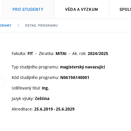
PRO STUDENTY
VĚDA A VÝZKUM
SPOL
OGRAMY
DETAIL PROGRAMU
Fakulta:
Zkratka:
Ak. rok:
FIT
MITAI
2024/2025
Typ studijního programu:
magisterský navazující
Kód studijního programu:
N0619A140001
Udělovaný titul:
Ing.
Jazyk výuky:
čeština
Akreditace:
25.6.2019 - 25.6.2029