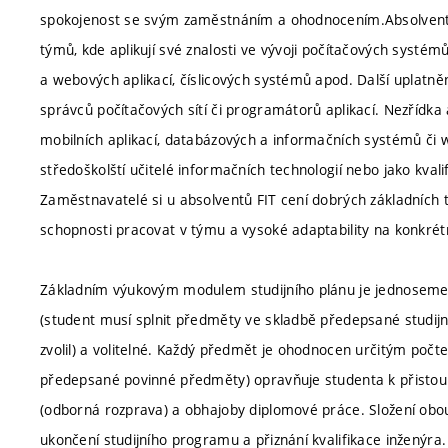
spokojenost se svým zaměstnáním a ohodnocením.Absolventi 
týmů, kde aplikují své znalosti ve vývoji počítačových systé
a webových aplikací, číslicových systémů apod. Další uplatně
správců počítačových sítí či programátorů aplikací. Nezřídka 
mobilních aplikací, databázových a informačních systémů či w
středoškolští učitelé informačních technologií nebo jako kvali
Zaměstnavatelé si u absolventů FIT cení dobrých základních t
schopnosti pracovat v týmu a vysoké adaptability na konkrét
Základním výukovým modulem studijního plánu je jednosemest
(student musí splnit předměty ve skladbě předepsané studijn
zvolil) a volitelné. Každý předmět je ohodnocen určitým počt
předepsané povinné předměty) opravňuje studenta k přistoupe
(odborná rozprava) a obhajoby diplomové práce. Složení obo
ukončení studijního programu a přiznání kvalifikace inženýra.