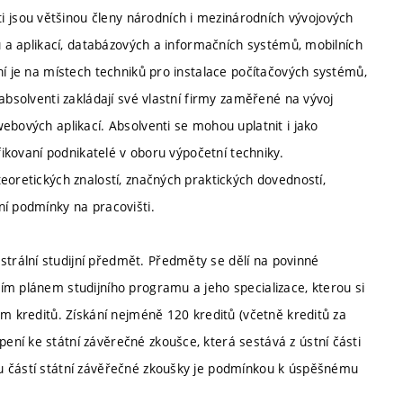
jsou většinou členy národních i mezinárodních vývojových
mů a aplikací, databázových a informačních systémů, mobilních
ní je na místech techniků pro instalace počítačových systémů,
absolventi zakládají své vlastní firmy zaměřené na vývoj
ebových aplikací. Absolventi se mohou uplatnit i jako
fikovaní podnikatelé v oboru výpočetní techniky.
eoretických znalostí, značných praktických dovedností,
ní podmínky na pracovišti.
rální studijní předmět. Předměty se dělí na povinné
ím plánem studijního programu a jeho specializace, kterou si
em kreditů. Získání nejméně 120 kreditů (včetně kreditů za
ní ke státní závěrečné zkoušce, která sestává z ústní části
u částí státní závěřečné zkoušky je podmínkou k úspěšnému