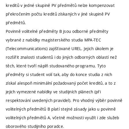
kreditů v jedné skupině PV předmětů nelze kompenzovat
překročením počtu kreditů získaných v jiné skupině PV
předmětů.
Povinně volitelné předměty B jsou odborné předměty
vybrané z nabídky magisterského studia MPA-TEC
(Telecommunications) zajišťované UREL. Jejich úkolem je
rozšířit znalosti studentů i do jiných odborných oblastí než
těch, které tvoří náplň studovaného programu. Tyto
předměty si student volí tak, aby do konce studia z nich
získal alespoň minimální požadovaný počet kreditů, a to z
jejich vymezené nabídky ve studijních plánech (při
respektování uvedených pravidel). Pro vhodný výběr povinně
volitelných předmětů B platí stejné zásady jako u povinně
volitelných předmětů A, včetně možnosti využít i zde služeb
oborového studijního poradce.