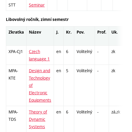
STT
Seminar
Libovolný ročník, zimní semestr
Zkratka
Název
J.
Kr.
Pov.
Prof.
Uk.
Ho
roz
XPA-CJ1
Czech
en
6
Volitelný
-
zk
Cj -
language 1
MPA-
Design and
en
5
Volitelný
-
zk
P - 
KTE
Technology
Cp 
of
Electronic
Equipments
MPA-
Theory of
en
6
Volitelný
-
zá,zk
P - 
TDS
Dynamic
COZ
Systems
14 