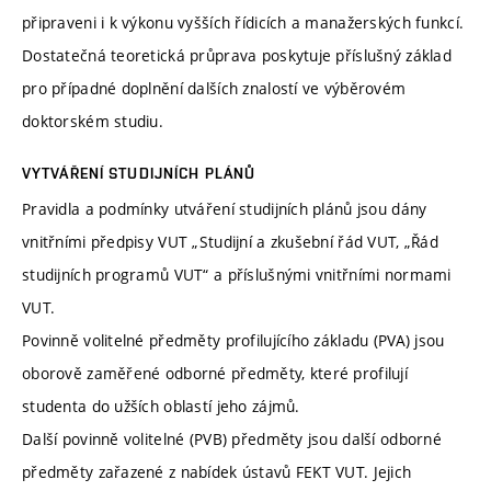
připraveni i k výkonu vyšších řídicích a manažerských funkcí.
Dostatečná teoretická průprava poskytuje příslušný základ
pro případné doplnění dalších znalostí ve výběrovém
doktorském studiu.
VYTVÁŘENÍ STUDIJNÍCH PLÁNŮ
Pravidla a podmínky utváření studijních plánů jsou dány
vnitřními předpisy VUT „Studijní a zkušební řád VUT, „Řád
studijních programů VUT“ a příslušnými vnitřními normami
VUT.
Povinně volitelné předměty profilujícího základu (PVA) jsou
oborově zaměřené odborné předměty, které profilují
studenta do užších oblastí jeho zájmů.
Další povinně volitelné (PVB) předměty jsou další odborné
předměty zařazené z nabídek ústavů FEKT VUT. Jejich