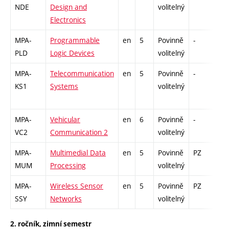
NDE
Design and
volitelný
Electronics
MPA-
Programmable
en
5
Povinně
-
zá,
PLD
Logic Devices
volitelný
MPA-
Telecommunication
en
5
Povinně
-
zá,
KS1
Systems
volitelný
MPA-
Vehicular
en
6
Povinně
-
zá,
VC2
Communication 2
volitelný
MPA-
Multimedial Data
en
5
Povinně
PZ
zá,
MUM
Processing
volitelný
MPA-
Wireless Sensor
en
5
Povinně
PZ
zá,
SSY
Networks
volitelný
2. ročník, zimní semestr