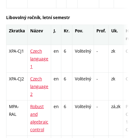
Cp 
Libovolný ročník, letní semestr
Zkratka
Název
J.
Kr.
Pov.
Prof.
Uk.
Hod.
rozsa
XPA-CJ1
Czech
en
6
Volitelný
-
zk
Cj - 52
language
1
XPA-CJ2
Czech
en
6
Volitelný
-
zk
Cj - 52
language
2
MPA-
Robust
en
6
Volitelný
-
zá,zk
P - 26 
RAL
and
COZ -
algebraic
14 /
control
Cp - 1