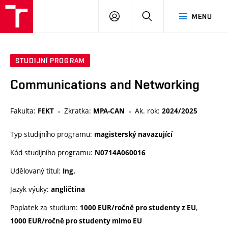
VUT
PŘIHLÁSIT
HLEDAT
MENU
SE
STUDIJNÍ PROGRAM
Communications and Networking
Fakulta:
Zkratka:
Ak. rok:
FEKT
MPA-CAN
2024/2025
Typ studijního programu:
magisterský navazující
Kód studijního programu:
N0714A060016
Udělovaný titul:
Ing.
Jazyk výuky:
angličtina
Poplatek za studium:
,
1000 EUR/ročně pro studenty z EU
1000 EUR/ročně pro studenty mimo EU