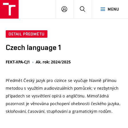
VUT
PŘIHLÁSIT
HLEDAT
MENU
SE
DETAIL PŘEDMĚTU
Czech language 1
FEKT-XPA-CJ1
Ak. rok: 2024/2025
Předmět Český jazyk pro cizince se vyučuje hlavně přímou
metodou s využitím audiovizuálních pomůcek; v nezbytných
případech se vysvětlení opírá o angličtinu. Mimořádná
pozornost je věnována pochopení ohebnosti českého jazyka,
skloňování, časování, stupňování a gramatickým rodům.