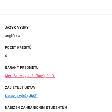
JAZYK VÝUKY
angličtina
POČET KREDITŮ
6
GARANT PŘEDMĚTU
Mgr. Bc. Magda Sučková, Ph.D.
ZAJIŠŤUJE ÚSTAV
Ústav jazyků (UJAZ)
NABÍZEN ZAHRANIČNÍM STUDENTŮM