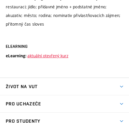
restauraci; jídlo; přídavné jméno + podstatné jméno;
akuzativ; město; rodina; nominativ přivlastňovacích zájmen;
přítomný čas sloves
ELEARNING
aktuální otevřený kurz
eLearning:
ŽIVOT NA VUT
Atmosféra VUT
PRO UCHAZEČE
Prostory školy
Proč na VUT
Koleje
PRO STUDENTY
Studijní programy
Stravování