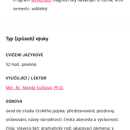
semestr, volitelný
Typ (způsob) výuky
CVIČENÍ JAZYKOVÉ
52 hod., povinná
VYUČUJÍCÍ / LEKTOR
Mgr. Bc. Magda Sučková, Ph.D.
OSNOVA
úvod do studia českého jazyka; představování, pozdravy,
oslovování, názvy národností; česká abeceda a výslovnost;
čísla; sloveso být; gramatický rod; ukazovací zájmena; v