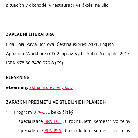
situacích v obchodě, v restauraci, ve škole, na ulici.
ZÁKLADNÍ LITERATURA
Lída Holá, Pavla Bořilová: Čeština expres, A1/1, English
Appendix, Workbook+CD, 2. oprav. vyd., Praha: Akropolis, 2017.
ISBN 978-80-7470-079-8 (CS)
ELEARNING
aktuální otevřený kurz
eLearning:
ZAŘAZENÍ PŘEDMĚTU VE STUDIJNÍCH PLÁNECH
Program
BPA-ELE
bakalářský
specializace
BPA-ECT
, 0 ročník, letní semestr, volitelný
specializace
BPA-PSA
, 0 ročník, letní semestr, volitelný