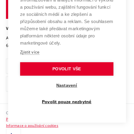
Udržitelná univerzita
učení
Služby univerzity
Transfer znalostí
a používání webu, zajištění fungování funkcí
technické
Podnikavá univerzita / ContriBUTe
Mezinárodní dohody
ze sociálních médií a ke zlepšení a
Open Science
v
Bezpečná univerzita
přizpůsobení obsahu a reklam. Se souhlasem
Univerzitní sítě
Brně
Projekty
můžeme také předávat marketingovým
VYSOKÉ UČENÍ TECHNICKÉ V BRNĚ
Vyznamenání
platformám některé osobní údaje pro
Projekty ze strukturálních fondů
Antonínská 548/1
www.vut.cz
marketingové účely.
Organizační struktura
602 00 Brno
vut@vutbr.cz
Specifický výzkum
Zjistit více
Úřední deska
Ochrana osobních údajů
POVOLIT VŠE
(externí
Pracovní příležitosti
Nastavení
odkaz)
Podpora a rozvoj zaměstnanců a studujících
Povolit pouze nezbytné
Rovné příležitosti
Copyright © 2026 VUT
Sociální bezpečí
Prohlášení o přístupnosti
HR Award
Informace o používání cookies