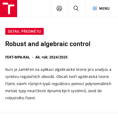
VUT
PŘIHLÁSIT
HLEDAT
MENU
SE
DETAIL PŘEDMĚTU
Robust and algebraic control
FEKT-MPA-RAL
Ak. rok: 2024/2025
Kurs je zaměřen na aplikaci algebraické teorie pro analýzu a
syntézu regulačních obvodů. Obsah tvoří agebraická teorie
řízení, návrh různých typů regulátoru pomocí polynomiálních
metod, typy neurčitostí dynamických systémů, úvod do
robustního řízení.