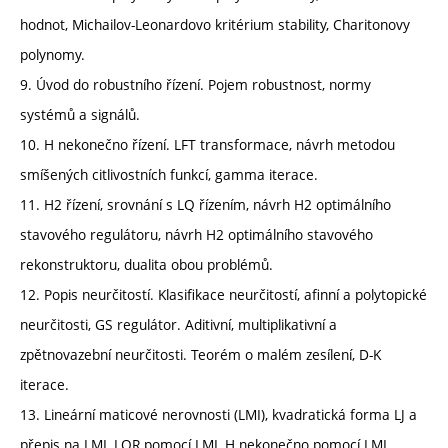
hodnot, Michailov-Leonardovo kritérium stability, Charitonovy
polynomy.
9. Úvod do robustního řízení. Pojem robustnost, normy
systémů a signálů.
10. H nekonečno řízení. LFT transformace, návrh metodou
smíšených citlivostních funkcí, gamma iterace.
11. H2 řízení, srovnání s LQ řízením, návrh H2 optimálního
stavového regulátoru, návrh H2 optimálního stavového
rekonstruktoru, dualita obou problémů.
12. Popis neurčitostí. Klasifikace neurčitostí, afinní a polytopické
neurčitosti, GS regulátor. Aditivní, multiplikativní a
zpětnovazební neurčitosti. Teorém o malém zesílení, D-K
iterace.
13. Lineární maticové nerovnosti (LMI), kvadratická forma LJ a
přepis na LMI, LQR pomocí LMI, H nekonečno pomocí LMI.