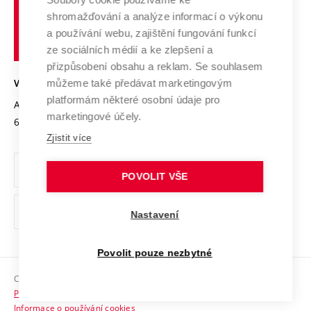
Spolupráce se školami
Vysoké
Výzkumné infrastruktury
shromažďování a analýze informací o výkonu
Udržitelná univerzita
učení
Služby univerzity
Transfer znalostí
a používání webu, zajištění fungování funkcí
technické
Podnikavá univerzita / ContriBUTe
Mezinárodní dohody
ze sociálních médií a ke zlepšení a
Open Science
v
Bezpečná univerzita
přizpůsobení obsahu a reklam. Se souhlasem
Univerzitní sítě
Brně
Projekty
můžeme také předávat marketingovým
VYSOKÉ UČENÍ TECHNICKÉ V BRNĚ
Vyznamenání
platformám některé osobní údaje pro
Projekty ze strukturálních fondů
Antonínská 548/1
www.vut.cz
marketingové účely.
Organizační struktura
602 00 Brno
vut@vutbr.cz
Specifický výzkum
Zjistit více
Úřední deska
Ochrana osobních údajů
POVOLIT VŠE
(externí
Pracovní příležitosti
Nastavení
odkaz)
Podpora a rozvoj zaměstnanců a studujících
Povolit pouze nezbytné
Rovné příležitosti
Copyright © 2026 VUT
Sociální bezpečí
Prohlášení o přístupnosti
HR Award
Informace o používání cookies