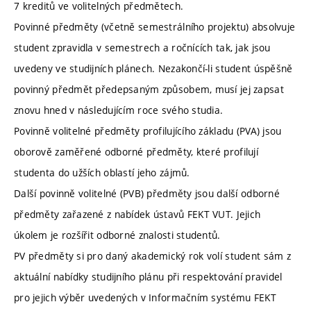
7 kreditů ve volitelných předmětech.
Povinné předměty (včetně semestrálního projektu) absolvuje
student zpravidla v semestrech a ročnících tak, jak jsou
uvedeny ve studijních plánech. Nezakončí-li student úspěšně
povinný předmět předepsaným způsobem, musí jej zapsat
znovu hned v následujícím roce svého studia.
Povinně volitelné předměty profilujícího základu (PVA) jsou
oborově zaměřené odborné předměty, které profilují
studenta do užších oblastí jeho zájmů.
Další povinně volitelné (PVB) předměty jsou další odborné
předměty zařazené z nabídek ústavů FEKT VUT. Jejich
úkolem je rozšířit odborné znalosti studentů.
PV předměty si pro daný akademický rok volí student sám z
aktuální nabídky studijního plánu při respektování pravidel
pro jejich výběr uvedených v Informačním systému FEKT