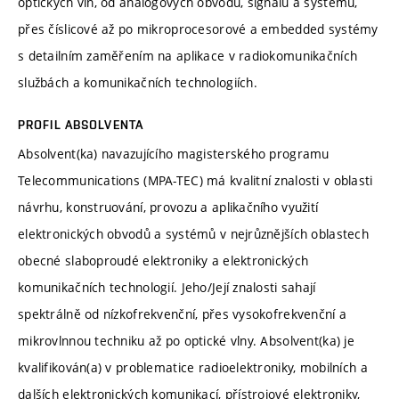
optických vln, od analogových obvodů, signálů a systémů,
přes číslicové až po mikroprocesorové a embedded systémy
s detailním zaměřením na aplikace v radiokomunikačních
službách a komunikačních technologiích.
PROFIL ABSOLVENTA
Absolvent(ka) navazujícího magisterského programu
Telecommunications (MPA-TEC) má kvalitní znalosti v oblasti
návrhu, konstruování, provozu a aplikačního využití
elektronických obvodů a systémů v nejrůznějších oblastech
obecné slaboproudé elektroniky a elektronických
komunikačních technologií. Jeho/Její znalosti sahají
spektrálně od nízkofrekvenční, přes vysokofrekvenční a
mikrovlnnou techniku až po optické vlny. Absolvent(ka) je
kvalifikován(a) v problematice radioelektroniky, mobilních a
dalších elektronických komunikací, přístrojové elektroniky,