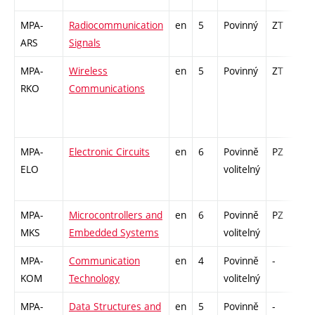
MPA-
Radiocommunication
en
5
Povinný
ZT
zá
ARS
Signals
MPA-
Wireless
en
5
Povinný
ZT
zá
RKO
Communications
MPA-
Electronic Circuits
en
6
Povinně
PZ
zá
ELO
volitelný
MPA-
Microcontrollers and
en
6
Povinně
PZ
zá
MKS
Embedded Systems
volitelný
MPA-
Communication
en
4
Povinně
-
zá
KOM
Technology
volitelný
MPA-
Data Structures and
en
5
Povinně
-
zá