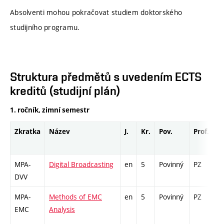
Absolventi mohou pokračovat studiem doktorského
studijního programu.
Struktura předmětů s uvedením ECTS
kreditů (studijní plán)
1. ročník, zimní semestr
Zkratka
Název
J.
Kr.
Pov.
Prof.
U
MPA-
Digital Broadcasting
en
5
Povinný
PZ
zá
DVV
MPA-
Methods of EMC
en
5
Povinný
PZ
zá
EMC
Analysis