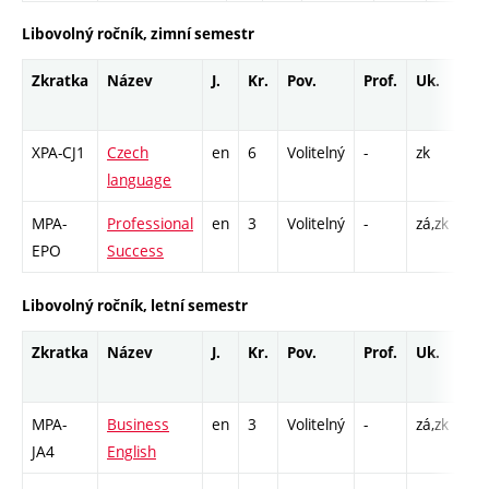
Libovolný ročník, zimní semestr
Zkratka
Název
J.
Kr.
Pov.
Prof.
Uk.
Ho
ro
XPA-CJ1
Czech
en
6
Volitelný
-
zk
CO
language
52
MPA-
Professional
en
3
Volitelný
-
zá,zk
P -
EPO
Success
Libovolný ročník, letní semestr
Zkratka
Název
J.
Kr.
Pov.
Prof.
Uk.
Ho
ro
MPA-
Business
en
3
Volitelný
-
zá,zk
P -
JA4
English