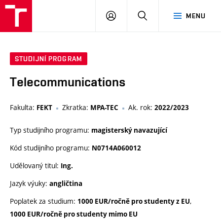
VUT
PŘIHLÁSIT
HLEDAT
MENU
SE
STUDIJNÍ PROGRAM
Telecommunications
Fakulta:
Zkratka:
Ak. rok:
FEKT
MPA-TEC
2022/2023
Typ studijního programu:
magisterský navazující
Kód studijního programu:
N0714A060012
Udělovaný titul:
Ing.
Jazyk výuky:
angličtina
Poplatek za studium:
,
1000 EUR/ročně pro studenty z EU
1000 EUR/ročně pro studenty mimo EU