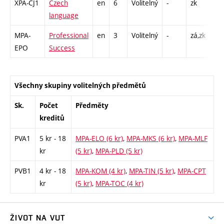
XPA-CJ1
Czech
en
6
Volitelný
-
zk
CO
language
52
MPA-
Professional
en
3
Volitelný
-
zá,zk
P -
EPO
Success
Všechny skupiny volitelných předmětů
Sk.
Počet
Předměty
kreditů
PVA1
5 kr - 18
MPA-ELO (6 kr)
,
MPA-MKS (6 kr)
,
MPA-MLF
kr
(5 kr)
,
MPA-PLD (5 kr)
PVB1
4 kr - 18
MPA-KOM (4 kr)
,
MPA-TIN (5 kr)
,
MPA-CPT
kr
(5 kr)
,
MPA-TOC (4 kr)
ŽIVOT NA VUT