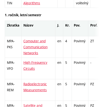
TIN
Algorithms
volitelný
1. ročník, letní semestr
Zkratka
Název
J.
Kr.
Pov.
Prof.
Uk.
MPA-
Computer and
en
4
Povinný
ZT
zá,
PKS
Communication
Networks
MPA-
High Frequency
en
5
Povinný
-
zá,
VFO
Circuits
MPA-
Radioelectronic
en
5
Povinný
PZ
zá,
REM
Measurements
MPA-
Satellite and
en
5
Povinný
PZ
zá,