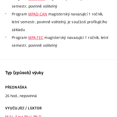
semestr, povinně volitelný
Program
MPAD-CAN
magisterský navazující 1 ročník,
letní semestr, povinně volitelný, je součástí profilujícího
základu
Program
MPA-TEC
magisterský navazující 1 ročník, letní
semestr, povinně volitelný
Typ (způsob) výuky
PŘEDNÁŠKA
26 hod., nepovinná
VYUČUJÍCÍ / LEKTOR
M.Sc. Sara Ricci, Ph.D.