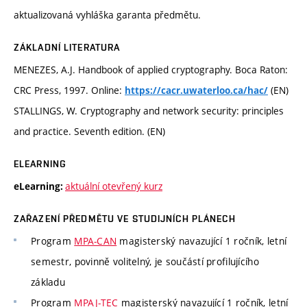
aktualizovaná vyhláška garanta předmětu.
ZÁKLADNÍ LITERATURA
MENEZES, A.J. Handbook of applied cryptography. Boca Raton:
CRC Press, 1997. Online:
(EN)
https://cacr.uwaterloo.ca/hac/
STALLINGS, W. Cryptography and network security: principles
and practice. Seventh edition. (EN)
ELEARNING
aktuální otevřený kurz
eLearning:
ZAŘAZENÍ PŘEDMĚTU VE STUDIJNÍCH PLÁNECH
Program
MPA-CAN
magisterský navazující 1 ročník, letní
semestr, povinně volitelný, je součástí profilujícího
základu
Program
MPAJ-TEC
magisterský navazující 1 ročník, letní