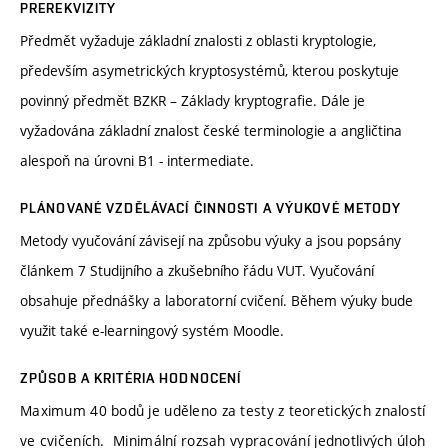
PREREKVIZITY
Předmět vyžaduje základní znalosti z oblasti kryptologie,
především asymetrických kryptosystémů, kterou poskytuje
povinný předmět BZKR – Základy kryptografie. Dále je
vyžadována základní znalost české terminologie a angličtina
alespoň na úrovni B1 - intermediate.
PLÁNOVANÉ VZDĚLÁVACÍ ČINNOSTI A VÝUKOVÉ METODY
Metody vyučování závisejí na způsobu výuky a jsou popsány
článkem 7 Studijního a zkušebního řádu VUT. Vyučování
obsahuje přednášky a laboratorní cvičení. Během výuky bude
využit také e-learningový systém Moodle.
ZPŮSOB A KRITÉRIA HODNOCENÍ
Maximum 40 bodů je uděleno za testy z teoretických znalostí
ve cvičeních. Minimální rozsah vypracování jednotlivých úloh