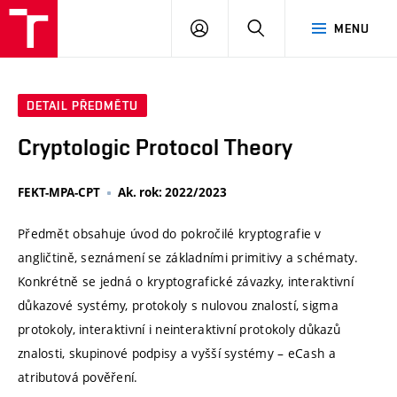
VUT
PŘIHLÁSIT
HLEDAT
MENU
SE
DETAIL PŘEDMĚTU
Cryptologic Protocol Theory
FEKT-MPA-CPT
Ak. rok: 2022/2023
Předmět obsahuje úvod do pokročilé kryptografie v
angličtině, seznámení se základními primitivy a schématy.
Konkrétně se jedná o kryptografické závazky, interaktivní
důkazové systémy, protokoly s nulovou znalostí, sigma
protokoly, interaktivní i neinteraktivní protokoly důkazů
znalosti, skupinové podpisy a vyšší systémy – eCash a
atributová pověření.