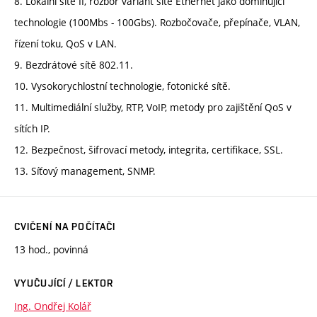
8. Lokální sítě II, rozbor variant sítě Ethernet jako dominující
technologie (100Mbs - 100Gbs). Rozbočovače, přepínače, VLAN,
řízení toku, QoS v LAN.
9. Bezdrátové sítě 802.11.
10. Vysokorychlostní technologie, fotonické sítě.
11. Multimediální služby, RTP, VoIP, metody pro zajištění QoS v
sítích IP.
12. Bezpečnost, šifrovací metody, integrita, certifikace, SSL.
13. Síťový management, SNMP.
CVIČENÍ NA POČÍTAČI
13 hod., povinná
VYUČUJÍCÍ / LEKTOR
Ing. Ondřej Kolář