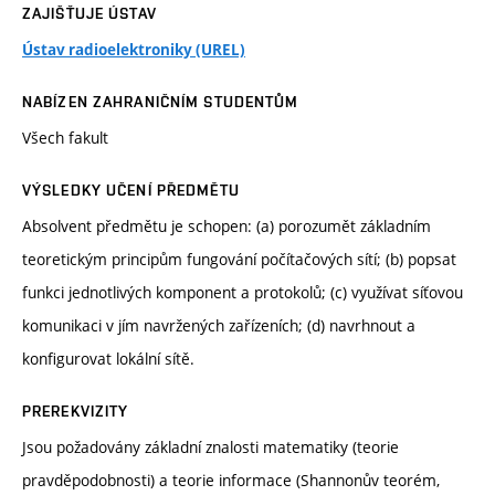
ZAJIŠŤUJE ÚSTAV
Ústav radioelektroniky (UREL)
NABÍZEN ZAHRANIČNÍM STUDENTŮM
Všech fakult
VÝSLEDKY UČENÍ PŘEDMĚTU
Absolvent předmětu je schopen: (a) porozumět základním
teoretickým principům fungování počítačových sítí; (b) popsat
funkci jednotlivých komponent a protokolů; (c) využívat síťovou
komunikaci v jím navržených zařízeních; (d) navrhnout a
konfigurovat lokální sítě.
PREREKVIZITY
Jsou požadovány základní znalosti matematiky (teorie
pravděpodobnosti) a teorie informace (Shannonův teorém,