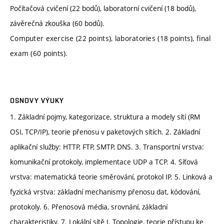
Počítačová cvičení (22 bodů), laboratorní cvičení (18 bodů),
závěrečná zkouška (60 bodů).
Computer exercise (22 points), laboratories (18 points), final
exam (60 points).
OSNOVY VÝUKY
1. Základní pojmy, kategorizace, struktura a modely sítí (RM
OSI, TCP/IP), teorie přenosu v paketových sítích. 2. Základní
aplikační služby: HTTP, FTP, SMTP, DNS. 3. Transportní vrstva:
komunikační protokoly, implementace UDP a TCP. 4. Síťová
vrstva: matematická teorie směrování, protokol IP. 5. Linková a
fyzická vrstva: základní mechanismy přenosu dat, kódování,
protokoly. 6. Přenosová média, srovnání, základní
charakteristiky. 7. Lokální sítě I. Topologie, teorie přístupu ke