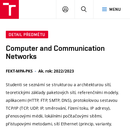
VUT
PŘIHLÁSIT
HLEDAT
MENU
SE
DETAIL PŘEDMĚTU
Computer and Communication
Networks
FEKT-MPA-PKS
Ak. rok: 2022/2023
Studenti se seznámí se strukturou a architekturou sítí,
teoretickými základy paketových sítí, referenčními modely,
aplikacemi (HTTP, FTP, SMTP, DNS), protokolovou sestavou
TCP/IP (TCP, UDP, IP, směrování, řízení toku, IP adresy),
přenosovými médii, lokálními počítačovými sítěmi,
přístupovými metodami, sítí Ethernet (princip, varianty,