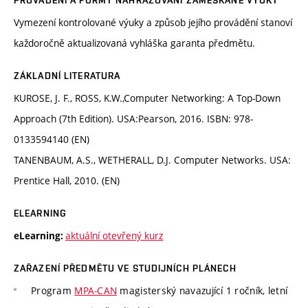
PROVÁDĚNÍ A FORMY NAHRAZOVÁNÍ ZAMEŠKANÉ VÝUKY
Vymezení kontrolované výuky a způsob jejího provádění stanoví
každoročně aktualizovaná vyhláška garanta předmětu.
ZÁKLADNÍ LITERATURA
KUROSE, J. F., ROSS, K.W.,Computer Networking: A Top-Down
Approach (7th Edition). USA:Pearson, 2016. ISBN: 978-
0133594140 (EN)
TANENBAUM, A.S., WETHERALL, D.J. Computer Networks. USA:
Prentice Hall, 2010. (EN)
ELEARNING
aktuální otevřený kurz
eLearning:
ZAŘAZENÍ PŘEDMĚTU VE STUDIJNÍCH PLÁNECH
Program
MPA-CAN
magisterský navazující 1 ročník, letní