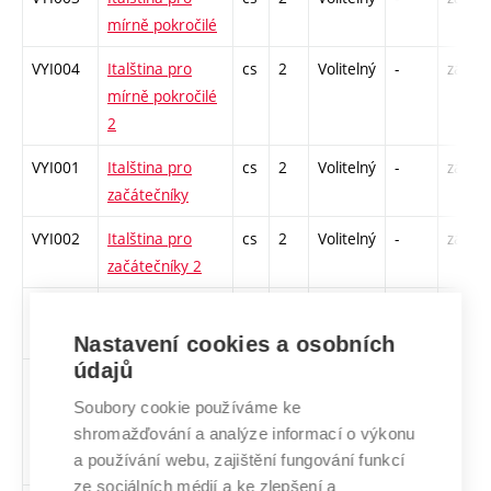
mírně pokročilé
VYI004
Italština pro
cs
2
Volitelný
-
zá
mírně pokročilé
2
VYI001
Italština pro
cs
2
Volitelný
-
zá
začátečníky
VYI002
Italština pro
cs
2
Volitelný
-
zá
začátečníky 2
VYN002
Němčina pro
cs
2
Volitelný
-
zá
začátečníky 2
Nastavení cookies a osobních
údajů
rrpnPD
Rozvoj a
cs
4
Volitelný
-
zá
realizace
Soubory cookie používáme ke
shromažďování a analýze informací o výkonu
podnikatelského
a používání webu, zajištění fungování funkcí
nápadu
ze sociálních médií a ke zlepšení a