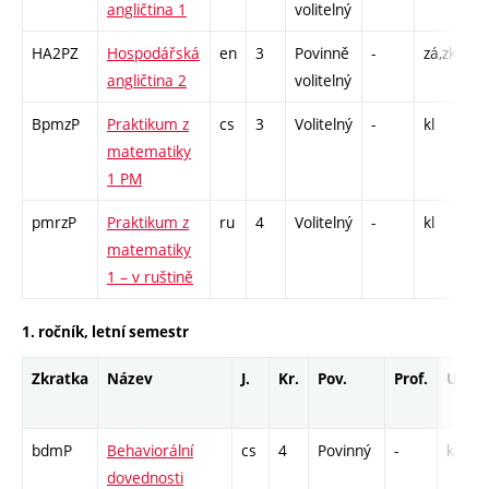
angličtina 1
volitelný
HA2PZ
Hospodářská
en
3
Povinně
-
zá,zk
Cj
angličtina 2
volitelný
BpmzP
Praktikum z
cs
3
Volitelný
-
kl
C1
matematiky
1 PM
pmrzP
Praktikum z
ru
4
Volitelný
-
kl
C1
matematiky
1 – v ruštině
1. ročník, letní semestr
Zkratka
Název
J.
Kr.
Pov.
Prof.
Uk.
bdmP
Behaviorální
cs
4
Povinný
-
kl
dovednosti