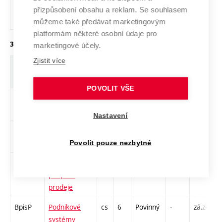
VYS002
Španělština pro
cs
2
Volitelný
-
zá
přizpůsobení obsahu a reklam. Se souhlasem
začátečníky 2
můžeme také předávat marketingovým
platformám některé osobní údaje pro
3. ročník, zimní semestr
marketingové účely.
Zjistit více
Zkratka
Název
J.
Kr.
Pov.
Prof.
Uk.
H
r
POVOLIT VŠE
rkP
Kalkulace a
cs
5
Povinný
-
zá,zk
P
rozpočty
C
Nastavení
BlogaP
Logistics
en
7
Povinný
-
zá,zk
P
C
Povolit pouze nezbytné
BoppP
Obchod a
cs
5
Povinný
-
zá,zk
P
podpora
C
prodeje
BpisP
Podnikové
cs
6
Povinný
-
zá,zk
P
systémy
L