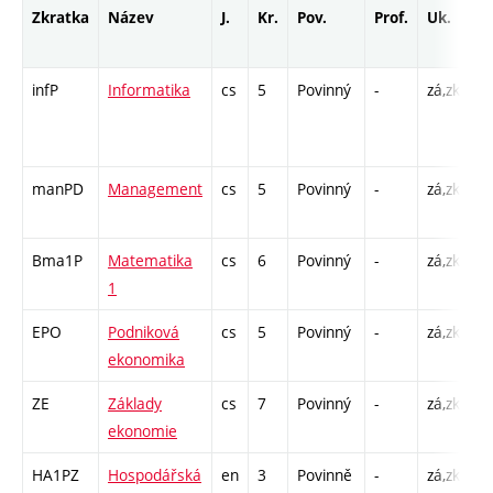
Zkratka
Název
J.
Kr.
Pov.
Prof.
Uk.
H
r
infP
Informatika
cs
5
Povinný
-
zá,zk
P 
C
2
manPD
Management
cs
5
Povinný
-
zá,zk
P 
C1
Bma1P
Matematika
cs
6
Povinný
-
zá,zk
P 
1
C1
EPO
Podniková
cs
5
Povinný
-
zá,zk
P 
ekonomika
C1
ZE
Základy
cs
7
Povinný
-
zá,zk
P 
ekonomie
C1
HA1PZ
Hospodářská
en
3
Povinně
-
zá,zk
Cj