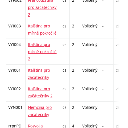
VYF002
Francouzština
cs
2
Volitelný
-
zá
pro začátečníky
2
VYI003
Italština pro
cs
2
Volitelný
-
zá
mírně pokročilé
VYI004
Italština pro
cs
2
Volitelný
-
zá
mírně pokročilé
2
VYI001
Italština pro
cs
2
Volitelný
-
zá
začátečníky
VYI002
Italština pro
cs
2
Volitelný
-
zá
začátečníky 2
VYN001
Němčina pro
cs
2
Volitelný
-
zá
začátečníky
rrpnPD
Rozvoj a
cs
4
Volitelný
-
zá