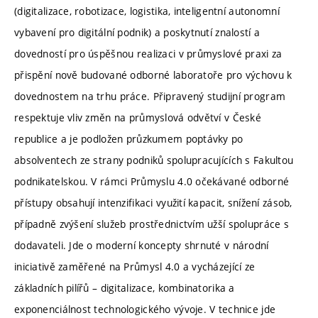
(digitalizace, robotizace, logistika, inteligentní autonomní
vybavení pro digitální podnik) a poskytnutí znalostí a
dovedností pro úspěšnou realizaci v průmyslové praxi za
přispění nově budované odborné laboratoře pro výchovu k
dovednostem na trhu práce. Připravený studijní program
respektuje vliv změn na průmyslová odvětví v České
republice a je podložen průzkumem poptávky po
absolventech ze strany podniků spolupracujících s Fakultou
podnikatelskou. V rámci Průmyslu 4.0 očekávané odborné
přístupy obsahují intenzifikaci využití kapacit, snížení zásob,
případně zvýšení služeb prostřednictvím užší spolupráce s
dodavateli. Jde o moderní koncepty shrnuté v národní
iniciativě zaměřené na Průmysl 4.0 a vycházející ze
základních pilířů – digitalizace, kombinatorika a
exponenciálnost technologického vývoje. V technice jde