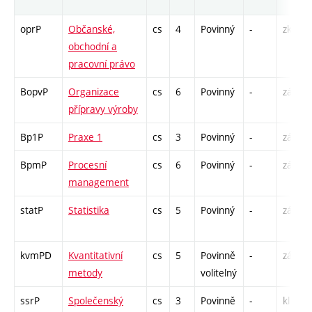
oprP
Občanské,
cs
4
Povinný
-
zk
obchodní a
pracovní právo
BopvP
Organizace
cs
6
Povinný
-
zá,zk
přípravy výroby
Bp1P
Praxe 1
cs
3
Povinný
-
zá
BpmP
Procesní
cs
6
Povinný
-
zá,zk
management
statP
Statistika
cs
5
Povinný
-
zá,zk
kvmPD
Kvantitativní
cs
5
Povinně
-
zá,zk
metody
volitelný
ssrP
Společenský
cs
3
Povinně
-
kl