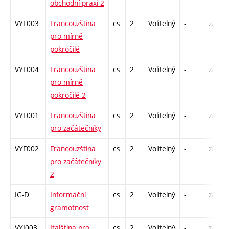
obchodní praxi 2
VYF003
Francouzština
cs
2
Volitelný
-
zá
pro mírně
pokročilé
VYF004
Francouzština
cs
2
Volitelný
-
zá
pro mírně
pokročilé 2
VYF001
Francouzština
cs
2
Volitelný
-
zá
pro začátečníky
VYF002
Francouzština
cs
2
Volitelný
-
zá
pro začátečníky
2
IG-D
Informační
cs
2
Volitelný
-
zá
gramotnost
VYI003
Italština pro
cs
2
Volitelný
-
zá