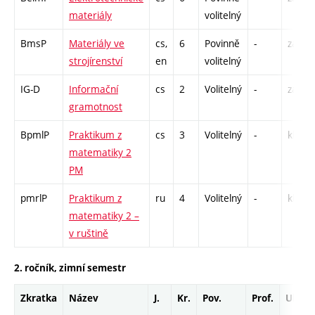
materiály
volitelný
BmsP
Materiály ve
cs,
6
Povinně
-
zá,zk
strojírenství
en
volitelný
IG-D
Informační
cs
2
Volitelný
-
zá
gramotnost
BpmlP
Praktikum z
cs
3
Volitelný
-
kl
matematiky 2
PM
pmrlP
Praktikum z
ru
4
Volitelný
-
kl
matematiky 2 –
v ruštině
2. ročník, zimní semestr
Zkratka
Název
J.
Kr.
Pov.
Prof.
Uk.