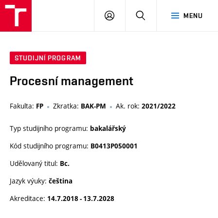
VUT
PŘIHLÁSIT
HLEDAT
MENU
SE
STUDIJNÍ PROGRAM
Procesní management
Fakulta:
Zkratka:
Ak. rok:
FP
BAK-PM
2021/2022
Typ studijního programu:
bakalářský
Kód studijního programu:
B0413P050001
Udělovaný titul:
Bc.
Jazyk výuky:
čeština
Akreditace:
14.7.2018 - 13.7.2028