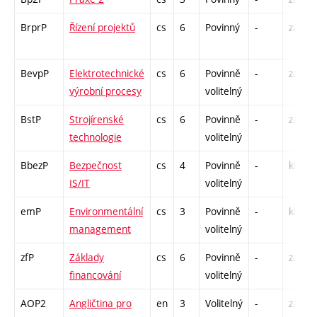
BrprP
Řízení projektů
cs
6
Povinný
-
zá,zk
BevpP
Elektrotechnické
cs
6
Povinně
-
zá,zk
výrobní procesy
volitelný
BstP
Strojírenské
cs
6
Povinně
-
zá,zk
technologie
volitelný
BbezP
Bezpečnost
cs
4
Povinně
-
kl
IS/IT
volitelný
emP
Environmentální
cs
3
Povinně
-
kl
management
volitelný
zfP
Základy
cs
6
Povinně
-
zá,zk
financování
volitelný
AOP2
Angličtina pro
en
3
Volitelný
-
zá,zk