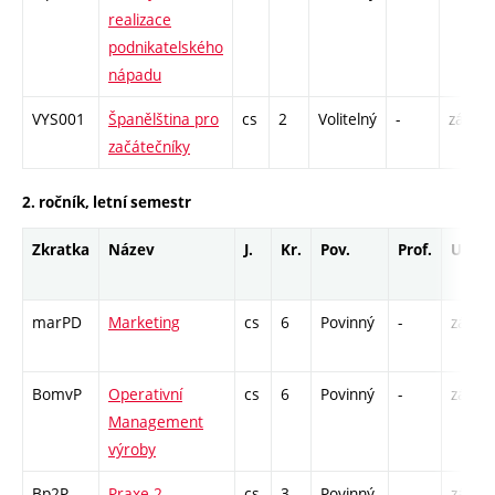
realizace
podnikatelského
nápadu
VYS001
Španělština pro
cs
2
Volitelný
-
zá
začátečníky
2. ročník, letní semestr
Zkratka
Název
J.
Kr.
Pov.
Prof.
Uk.
marPD
Marketing
cs
6
Povinný
-
zá,zk
BomvP
Operativní
cs
6
Povinný
-
zá,zk
Management
výroby
Bp2P
Praxe 2
cs
3
Povinný
-
zá