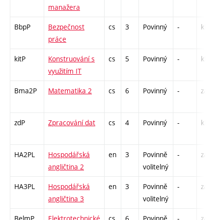
manažera
BbpP
Bezpečnost
cs
3
Povinný
-
kl
práce
kitP
Konstruování s
cs
5
Povinný
-
kl
využitím IT
Bma2P
Matematika 2
cs
6
Povinný
-
zá,zk
zdP
Zpracování dat
cs
4
Povinný
-
kl
HA2PL
Hospodářská
en
3
Povinně
-
zá,zk
angličtina 2
volitelný
HA3PL
Hospodářská
en
3
Povinně
-
zá,zk
angličtina 3
volitelný
BelmP
Elektrotechnické
cs
6
Povinně
-
zá,zk