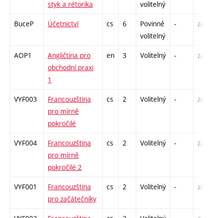
styk a rétorika
volitelný
BuceP
Účetnictví
cs
6
Povinně
-
zá,zk
volitelný
AOP1
Angličtina pro
en
3
Volitelný
-
zá,zk
obchodní praxi
1
VYF003
Francouzština
cs
2
Volitelný
-
zá
pro mírně
pokročilé
VYF004
Francouzština
cs
2
Volitelný
-
zá
pro mírně
pokročilé 2
VYF001
Francouzština
cs
2
Volitelný
-
zá
pro začátečníky