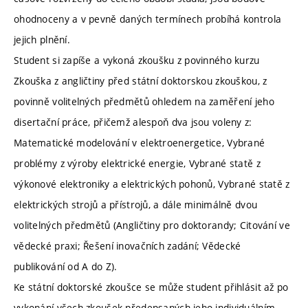
ohodnoceny a v pevně daných termínech probíhá kontrola
jejich plnění.
Student si zapíše a vykoná zkoušku z povinného kurzu
Zkouška z angličtiny před státní doktorskou zkouškou, z
povinně volitelných předmětů ohledem na zaměření jeho
disertační práce, přičemž alespoň dva jsou voleny z:
Matematické modelování v elektroenergetice, Vybrané
problémy z výroby elektrické energie, Vybrané statě z
výkonové elektroniky a elektrických pohonů, Vybrané statě z
elektrických strojů a přístrojů, a dále minimálně dvou
volitelných předmětů (Angličtiny pro doktorandy; Citování ve
vědecké praxi; Řešení inovačních zadání; Vědecké
publikování od A do Z).
Ke státní doktorské zkoušce se může student přihlásit až po
vykonání všech zkoušek předepsaných jeho individuálním