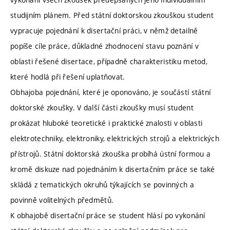
studijním plánem. Před státní doktorskou zkouškou student
vypracuje pojednání k disertační práci, v němž detailně
popíše cíle práce, důkladné zhodnocení stavu poznání v
oblasti řešené disertace, případně charakteristiku metod,
které hodlá při řešení uplatňovat.
Obhajoba pojednání, které je oponováno, je součástí státní
doktorské zkoušky. V další části zkoušky musí student
prokázat hluboké teoretické i praktické znalosti v oblasti
elektrotechniky, elektroniky, elektrických strojů a elektrických
přístrojů. Státní doktorská zkouška probíhá ústní formou a
kromě diskuze nad pojednáním k disertačním práce se také
skládá z tematických okruhů týkajících se povinných a
povinně volitelných předmětů.
K obhajobě disertační práce se student hlásí po vykonání