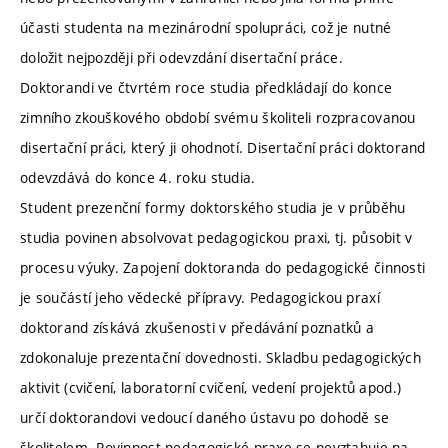
účasti studenta na mezinárodní spolupráci, což je nutné
doložit nejpozději při odevzdání disertační práce.
Doktorandi ve čtvrtém roce studia předkládají do konce
zimního zkouškového období svému školiteli rozpracovanou
disertační práci, který ji ohodnotí. Disertační práci doktorand
odevzdává do konce 4. roku studia.
Student prezenční formy doktorského studia je v průběhu
studia povinen absolvovat pedagogickou praxi, tj. působit v
procesu výuky. Zapojení doktoranda do pedagogické činnosti
je součástí jeho vědecké přípravy. Pedagogickou praxí
doktorand získává zkušenosti v předávání poznatků a
zdokonaluje prezentační dovednosti. Skladbu pedagogických
aktivit (cvičení, laboratorní cvičení, vedení projektů apod.)
určí doktorandovi vedoucí daného ústavu po dohodě se
školitelem. Povinnost pedagogické praxe se nevztahuje na