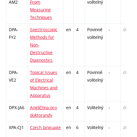
AM2
From
volitelný
Measuring
Techniques
DPA-
Spectroscopic
en
4
Povinně
-
drzk
FY2
Methods for
volitelný
Non-
Destructive
Diagnostics
DPA-
Topical Issues
en
4
Povinně
-
drzk
VE2
of Electrical
volitelný
Machines and
Apparatus
DPX-JA6
Angličtina pro
en
4
Volitelný
-
drzk
doktorandy
XPA-CJ1
Czech language
en
6
Volitelný
-
zk