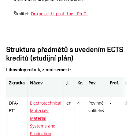
Školitel:
Drápela Jiří, prof. Ing., Ph.D.
Struktura předmětů s uvedením ECTS
kreditů (studijní plán)
Libovolný ročník, zimní semestr
Zkratka
Název
J.
Kr.
Pov.
Prof.
Uk.
DPA-
Electrotechnical
en
4
Povinně
-
drzk
ET1
Materials,
volitelný
Material
Systems and
Production