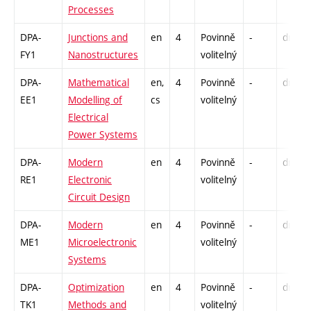
Processes
DPA-
Junctions and
en
4
Povinně
-
drzk
FY1
Nanostructures
volitelný
DPA-
Mathematical
en,
4
Povinně
-
drzk
EE1
Modelling of
cs
volitelný
Electrical
Power Systems
DPA-
Modern
en
4
Povinně
-
drzk
RE1
Electronic
volitelný
Circuit Design
DPA-
Modern
en
4
Povinně
-
drzk
ME1
Microelectronic
volitelný
Systems
DPA-
Optimization
en
4
Povinně
-
drzk
TK1
Methods and
volitelný