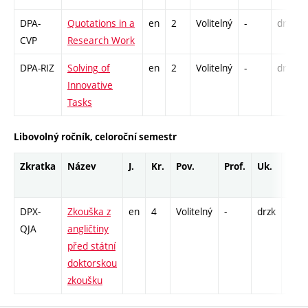
DPA-
Quotations in a
en
2
Volitelný
-
drzk
CVP
Research Work
DPA-RIZ
Solving of
en
2
Volitelný
-
drzk
Innovative
Tasks
Libovolný ročník, celoroční semestr
Zkratka
Název
J.
Kr.
Pov.
Prof.
Uk.
Hod
rozs
DPX-
Zkouška z
en
4
Volitelný
-
drzk
K - 3
QJA
angličtiny
před státní
doktorskou
zkoušku