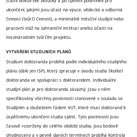
státní doktorské zkoušky a po splnění podmínek pro
ukončení, jakými jsou účast na výuce, vědecká a odborná
činnost (tvůrčí činnost), a minimálně měsíční studijní nebo
pracovní stáž na zahraniční instituci anebo účasti na
mezinárodním tvůrčím projektu.
VYTVÁŘENÍ STUDIJNÍCH PLÁNŮ
Studium doktoranda probíhá podle individuálního studijního
plánu (dále jen ISP), který zpracuje v úvodu studia školitel
doktoranda ve spolupráci s doktorandem. Individuální
studijní plán je pro doktoranda závazný. Jsou v něm
specifikovány všechny povinnosti stanovené v souladu se
Studijním a zkušebním řádem VUT, které musí doktorand k
úspěšnému ukončení studia splnit. Tyto povinnosti jsou
časově rozvrženy do celého období studia, jsou bodově
ohodnoceny a v pevně daných termínech probíhá kontrola