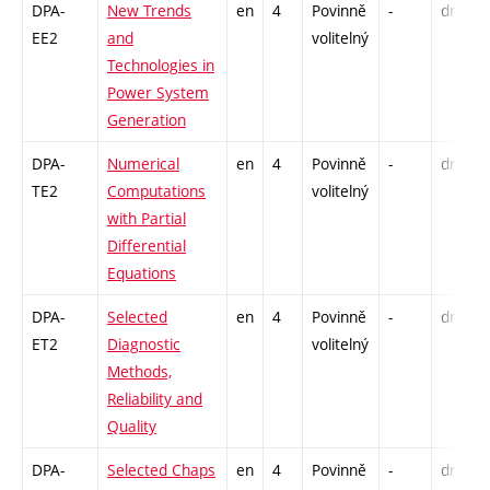
DPA-
New Trends
en
4
Povinně
-
drzk
EE2
and
volitelný
Technologies in
Power System
Generation
DPA-
Numerical
en
4
Povinně
-
drzk
TE2
Computations
volitelný
with Partial
Differential
Equations
DPA-
Selected
en
4
Povinně
-
drzk
ET2
Diagnostic
volitelný
Methods,
Reliability and
Quality
DPA-
Selected Chaps
en
4
Povinně
-
drzk