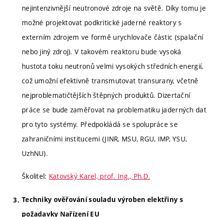
nejintenzivnější neutronové zdroje na světě. Díky tomu je
možné projektovat podkritické jaderné reaktory s
externím zdrojem ve formě urychlovače částic (spalační
nebo jiný zdroj). V takovém reaktoru bude vysoká
hustota toku neutronů velmi vysokých středních energií,
což umožní efektivně transmutovat transurany, včetně
nejproblematičtějších štěpných produktů. Dizertační
práce se bude zaměřovat na problematiku jaderných dat
pro tyto systémy. Předpokládá se spolupráce se
zahraničními institucemi (JINR, MSU, RGU, IMP, YSU,
UzhNU).
Školitel:
Katovský Karel, prof. Ing., Ph.D.
Techniky ověřování souladu výroben elektřiny s
požadavky Nařízení EU