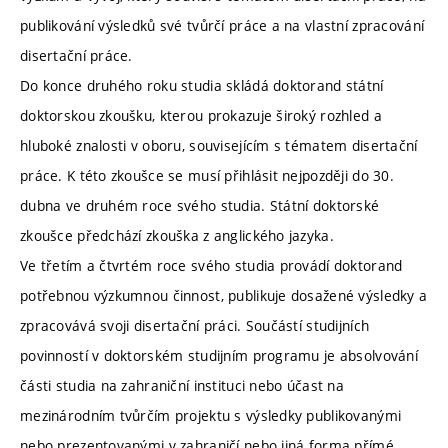
publikování výsledků své tvůrčí práce a na vlastní zpracování
disertační práce.
Do konce druhého roku studia skládá doktorand státní
doktorskou zkoušku, kterou prokazuje široký rozhled a
hluboké znalosti v oboru, souvisejícím s tématem disertační
práce. K této zkoušce se musí přihlásit nejpozději do 30.
dubna ve druhém roce svého studia. Státní doktorské
zkoušce předchází zkouška z anglického jazyka.
Ve třetím a čtvrtém roce svého studia provádí doktorand
potřebnou výzkumnou činnost, publikuje dosažené výsledky a
zpracovává svoji disertační práci. Součástí studijních
povinností v doktorském studijním programu je absolvování
části studia na zahraniční instituci nebo účast na
mezinárodním tvůrčím projektu s výsledky publikovanými
nebo prezentovanými v zahraničí nebo jiná forma přímé