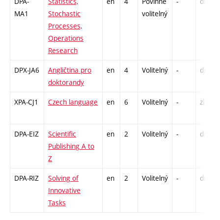
DPA-
Statistics,
en
4
Povinně
-
drzk
MA1
Stochastic
volitelný
Processes,
Operations
Research
DPX-JA6
Angličtina pro
en
4
Volitelný
-
drzk
doktorandy
XPA-CJ1
Czech language
en
6
Volitelný
-
zk
DPA-EIZ
Scientific
en
2
Volitelný
-
drzk
Publishing A to
Z
DPA-RIZ
Solving of
en
2
Volitelný
-
drzk
Innovative
Tasks