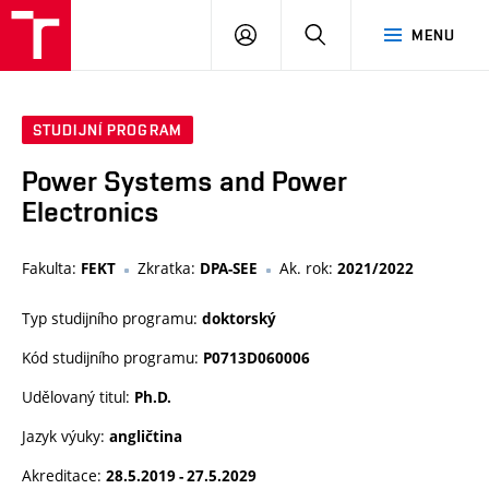
VUT
PŘIHLÁSIT
HLEDAT
MENU
SE
STUDIJNÍ PROGRAM
Power Systems and Power
Electronics
Fakulta:
Zkratka:
Ak. rok:
FEKT
DPA-SEE
2021/2022
Typ studijního programu:
doktorský
Kód studijního programu:
P0713D060006
Udělovaný titul:
Ph.D.
Jazyk výuky:
angličtina
Akreditace:
28.5.2019 - 27.5.2029