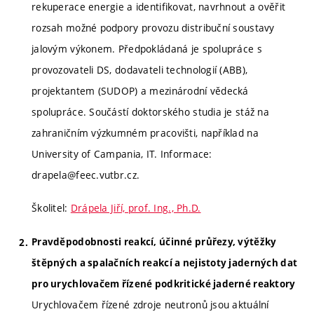
rekuperace energie a identifikovat, navrhnout a ověřit
rozsah možné podpory provozu distribuční soustavy
jalovým výkonem. Předpokládaná je spolupráce s
provozovateli DS, dodavateli technologií (ABB),
projektantem (SUDOP) a mezinárodní vědecká
spolupráce. Součástí doktorského studia je stáž na
zahraničním výzkumném pracovišti, například na
University of Campania, IT. Informace:
drapela@feec.vutbr.cz.
Školitel:
Drápela Jiří, prof. Ing., Ph.D.
Pravděpodobnosti reakcí, účinné průřezy, výtěžky
štěpných a spalačních reakcí a nejistoty jaderných dat
pro urychlovačem řízené podkritické jaderné reaktory
Urychlovačem řízené zdroje neutronů jsou aktuální