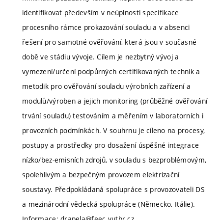
identifikovat především v neúplnosti specifikace
procesního rámce prokazování souladu a v absenci
řešení pro samotné ověřování, která jsou v současné
době ve stádiu vývoje. Cílem je nezbytný vývoj a
vymezení/určení podpůrných certifikovaných technik a
metodik pro ověřování souladu výrobních zařízení a
modulů/výroben a jejich monitoring (průběžné ověřování
trvání souladu) testováním a měřením v laboratorních i
provozních podmínkách. V souhrnu je cíleno na procesy,
postupy a prostředky pro dosažení úspěšné integrace
nízko/bez-emisních zdrojů, v souladu s bezproblémovým,
spolehlivým a bezpečným provozem elektrizační
soustavy. Předpokládaná spolupráce s provozovateli DS
a mezinárodní vědecká spolupráce (Německo, Itálie).
Informace: drapela@feec.vutbr.cz.