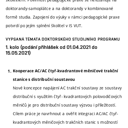
doktorandy-samoplátce a na doktorandy v kombinované
formě studia. Zapojení do výuky v rámci pedagogické praxe
potvrdí po jejím splnění školitel v IS VUT.
VYPSANÁ TÉMATA DOKTORSKÉHO STUDIJNÍHO PROGRAMU
1. kolo (podání přihlášek od 01.04.2021 do
15.05.2021)
Kooperace AC/AC čtyř-kvadrantové měničové trakční
stanice s distribuční soustavou
Nové koncepce napájení AC trakční soustavy ze soustavy
distribuční s využitím čtyř- kvadrantových polovodičových
měničů je pro distribuční soustavy výzvou i příležitostí.
Cílem práce je navrhnout a ověřit integraci AC/AC čtyř-
kvadrantových měničových trakčních stanic s možností