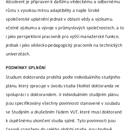
Absolvent je připraven k dalšímu vědeckému a odbornému
růstu s vysokou mírou adaptibility a najde široké
společenské uplatnění jednak v oblasti vědy a výzkumu,
včetně výzkumu a vývoje v průmyslových společnostech, a to
i jako perspektivní pracovník pro vyšší manažerské funkce,
jednak i jako vědecko-pedagogický pracovník na technických
univerzitách.
PODMÍNKY SPLNĚNÍ
Studium doktoranda probíhá podle individuálního studijního
plánu, který zpracuje v úvodu studia školitel doktoranda ve
spolupráci s doktorandem. V individuálním studijním plánu
jsou specifikovány všechny povinnosti stanovené v souladu
se Studijním a zkušebním řádem VUT, které musí doktorand
k úspěšnému ukončení studia splnit. Tyto povinnosti jsou
časově rozvrženy do celého období studia, jsou bodově