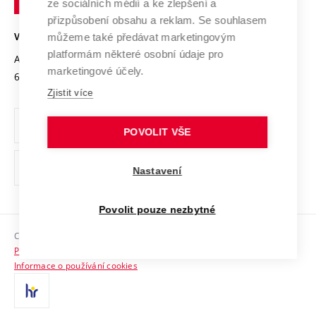
Mezinárodní dohody
ze sociálních médií a ke zlepšení a
Open Science
v
Bezpečná univerzita
přizpůsobení obsahu a reklam. Se souhlasem
Univerzitní sítě
Brně
Projekty
můžeme také předávat marketingovým
VYSOKÉ UČENÍ TECHNICKÉ V BRNĚ
Vyznamenání
platformám některé osobní údaje pro
Projekty ze strukturálních fondů
Antonínská 548/1
www.vut.cz
marketingové účely.
Organizační struktura
602 00 Brno
vut@vutbr.cz
Specifický výzkum
Zjistit více
Úřední deska
Ochrana osobních údajů
POVOLIT VŠE
(externí
Pracovní příležitosti
Nastavení
odkaz)
Podpora a rozvoj zaměstnanců a studujících
Povolit pouze nezbytné
Rovné příležitosti
Copyright © 2026 VUT
Sociální bezpečí
Prohlášení o přístupnosti
HR Award
Informace o používání cookies
Kontakty