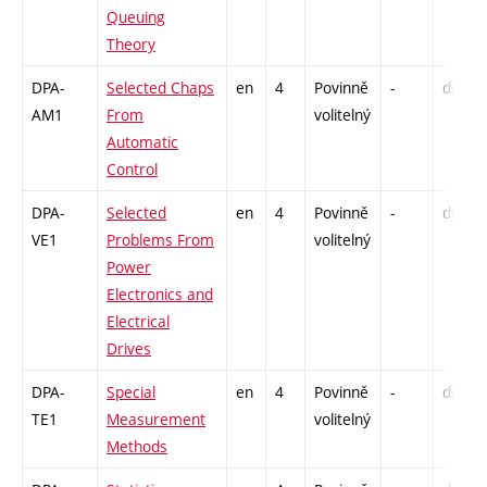
Queuing
Theory
DPA-
Selected Chaps
en
4
Povinně
-
drzk
AM1
From
volitelný
Automatic
Control
DPA-
Selected
en
4
Povinně
-
drzk
VE1
Problems From
volitelný
Power
Electronics and
Electrical
Drives
DPA-
Special
en
4
Povinně
-
drzk
TE1
Measurement
volitelný
Methods