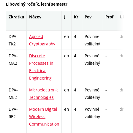
Libovolný ročník, letní semestr
Zkratka
Název
J.
Kr.
Pov.
Prof.
Uk.
DPA-
Applied
en
4
Povinně
-
drzk
TK2
Cryptography
volitelný
DPA-
Discrete
en
4
Povinně
-
drzk
MA2
Processes in
volitelný
Electrical
Engineering
DPA-
Microelectronic
en
4
Povinně
-
drzk
ME2
Technologies
volitelný
DPA-
Modern Digital
en
4
Povinně
-
drzk
RE2
Wireless
volitelný
Communication