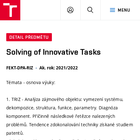
VUT
PŘIHLÁSIT
HLEDAT
MENU
SE
DETAIL PŘEDMĚTU
Solving of Innovative Tasks
FEKT-DPA-RIZ
Ak. rok: 2021/2022
Témata - osnova výuky:
1. TRIZ - Analýza zájmového objektu: vymezení systému,
dekompozice, struktura, funkce, parametry. Diagnóza
komponent. Příčinně následkové řetězce nalezených
problémů. Tendence zdokonalování techniky získané studiem
patentů.