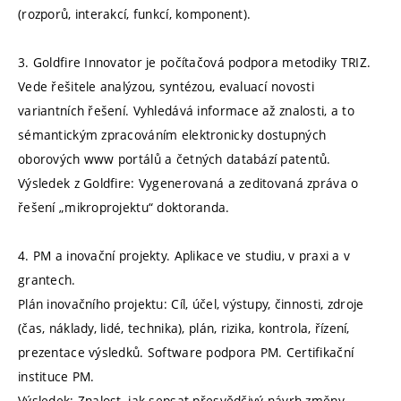
(rozporů, interakcí, funkcí, komponent).
3. Goldfire Innovator je počítačová podpora metodiky TRIZ.
Vede řešitele analýzou, syntézou, evaluací novosti
variantních řešení. Vyhledává informace až znalosti, a to
sémantickým zpracováním elektronicky dostupných
oborových www portálů a četných databází patentů.
Výsledek z Goldfire: Vygenerovaná a zeditovaná zpráva o
řešení „mikroprojektu“ doktoranda.
4. PM a inovační projekty. Aplikace ve studiu, v praxi a v
grantech.
Plán inovačního projektu: Cíl, účel, výstupy, činnosti, zdroje
(čas, náklady, lidé, technika), plán, rizika, kontrola, řízení,
prezentace výsledků. Software podpora PM. Certifikační
instituce PM.
Výsledek: Znalost, jak sepsat přesvědčivý návrh změny –