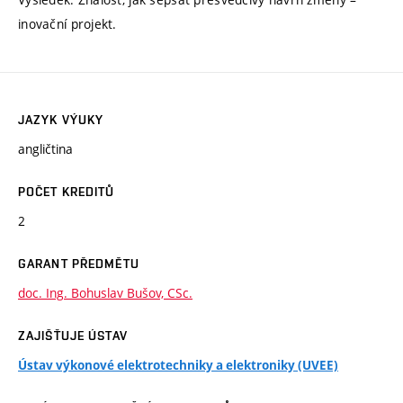
inovační projekt.
JAZYK VÝUKY
angličtina
POČET KREDITŮ
2
GARANT PŘEDMĚTU
doc. Ing. Bohuslav Bušov, CSc.
ZAJIŠŤUJE ÚSTAV
Ústav výkonové elektrotechniky a elektroniky (UVEE)