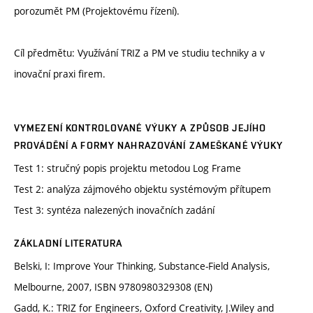
porozumět PM (Projektovému řízení).
Cíl předmětu: Využívání TRIZ a PM ve studiu techniky a v
inovační praxi firem.
VYMEZENÍ KONTROLOVANÉ VÝUKY A ZPŮSOB JEJÍHO
PROVÁDĚNÍ A FORMY NAHRAZOVÁNÍ ZAMEŠKANÉ VÝUKY
Test 1: stručný popis projektu metodou Log Frame
Test 2: analýza zájmového objektu systémovým přítupem
Test 3: syntéza nalezených inovačních zadání
ZÁKLADNÍ LITERATURA
Belski, I: Improve Your Thinking, Substance-Field Analysis,
Melbourne, 2007, ISBN 9780980329308 (EN)
Gadd, K.: TRIZ for Engineers, Oxford Creativity, J.Wiley and