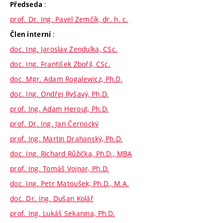
:
Předseda
prof. Dr. Ing. Pavel Zemčík, dr. h. c.
:
Člen interní
doc. Ing. Jaroslav Zendulka, CSc.
doc. Ing. František Zbořil, CSc.
doc. Mgr. Adam Rogalewicz, Ph.D.
doc. Ing. Ondřej Ryšavý, Ph.D.
prof. Ing. Adam Herout, Ph.D.
prof. Dr. Ing. Jan Černocký
prof. Ing. Martin Drahanský, Ph.D.
doc. Ing. Richard Růžička, Ph.D., MBA
prof. Ing. Tomáš Vojnar, Ph.D.
doc. Ing. Petr Matoušek, Ph.D., M.A.
doc. Dr. Ing. Dušan Kolář
prof. Ing. Lukáš Sekanina, Ph.D.