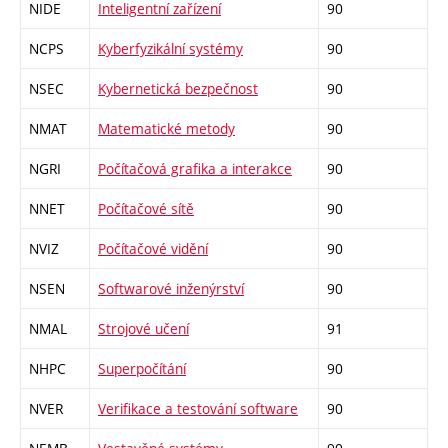
NIDE
Inteligentní zařízení
90
NCPS
Kyberfyzikální systémy
90
NSEC
Kybernetická bezpečnost
90
NMAT
Matematické metody
90
NGRI
Počítačová grafika a interakce
90
NNET
Počítačové sítě
90
NVIZ
Počítačové vidění
90
NSEN
Softwarové inženýrství
90
NMAL
Strojové učení
91
NHPC
Superpočítání
90
NVER
Verifikace a testování software
90