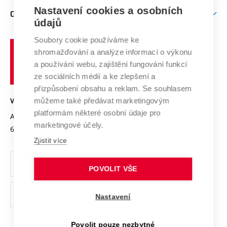
Zpracování osobních údajů uchazečů o studium
Firemní spolupráce
Mezinárodní vědecká rada
Nastavení cookies a osobních
O UNIVERZITĚ
Doktorské studium
Podpora podnikání
E-přihláška
údajů
Zahraniční spolupráce
Systém zajišťování kvality výzkumu
Profil univerzity
Spolupráce se školami
Soubory cookie používáme ke
Vysoké
Výzkumné infrastruktury
shromažďování a analýze informací o výkonu
Udržitelná univerzita
učení
Služby univerzity
Transfer znalostí
a používání webu, zajištění fungování funkcí
technické
Podnikavá univerzita / ContriBUTe
Mezinárodní dohody
ze sociálních médií a ke zlepšení a
Open Science
v
Bezpečná univerzita
přizpůsobení obsahu a reklam. Se souhlasem
Univerzitní sítě
Brně
Projekty
můžeme také předávat marketingovým
VYSOKÉ UČENÍ TECHNICKÉ V BRNĚ
Vyznamenání
platformám některé osobní údaje pro
Projekty ze strukturálních fondů
Antonínská 548/1
www.vut.cz
marketingové účely.
Organizační struktura
602 00 Brno
vut@vutbr.cz
Specifický výzkum
Zjistit více
Úřední deska
Ochrana osobních údajů
POVOLIT VŠE
(externí
Pracovní příležitosti
Nastavení
odkaz)
Podpora a rozvoj zaměstnanců a studujících
Povolit pouze nezbytné
Rovné příležitosti