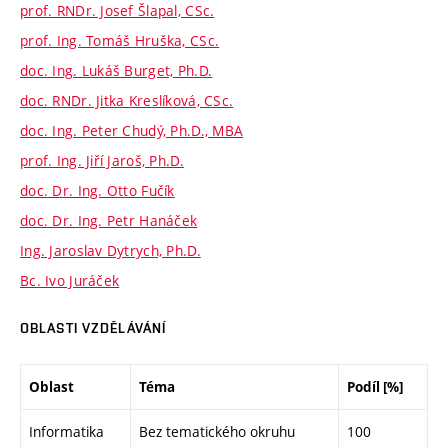
prof. RNDr. Josef Šlapal, CSc.
prof. Ing. Tomáš Hruška, CSc.
doc. Ing. Lukáš Burget, Ph.D.
doc. RNDr. Jitka Kreslíková, CSc.
doc. Ing. Peter Chudý, Ph.D., MBA
prof. Ing. Jiří Jaroš, Ph.D.
doc. Dr. Ing. Otto Fučík
doc. Dr. Ing. Petr Hanáček
Ing. Jaroslav Dytrych, Ph.D.
Bc. Ivo Juráček
OBLASTI VZDĚLÁVÁNÍ
Oblast
Téma
Podíl [%]
Informatika
Bez tematického okruhu
100