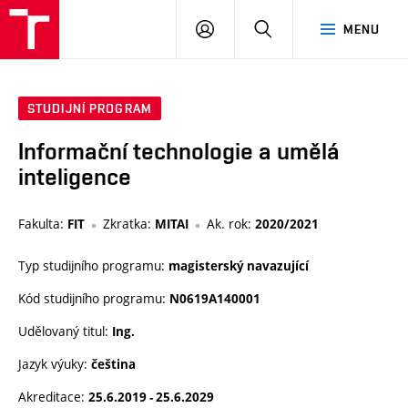
VUT
PŘIHLÁSIT
HLEDAT
MENU
SE
STUDIJNÍ PROGRAM
Informační technologie a umělá
inteligence
Fakulta:
Zkratka:
Ak. rok:
FIT
MITAI
2020/2021
Typ studijního programu:
magisterský navazující
Kód studijního programu:
N0619A140001
Udělovaný titul:
Ing.
Jazyk výuky:
čeština
Akreditace:
25.6.2019 - 25.6.2029