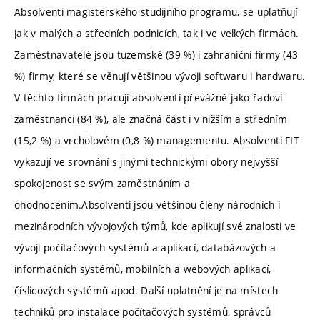
Absolventi magisterského studijního programu, se uplatňují
jak v malých a středních podnicích, tak i ve velkých firmách.
Zaměstnavatelé jsou tuzemské (39 %) i zahraniční firmy (43
%) firmy, které se věnují většinou vývoji softwaru i hardwaru.
V těchto firmách pracují absolventi převážně jako řadoví
zaměstnanci (84 %), ale značná část i v nižším a středním
(15,2 %) a vrcholovém (0,8 %) managementu. Absolventi FIT
vykazují ve srovnání s jinými technickými obory nejvyšší
spokojenost se svým zaměstnáním a
ohodnocením.Absolventi jsou většinou členy národních i
mezinárodních vývojových týmů, kde aplikují své znalosti ve
vývoji počítačových systémů a aplikací, databázových a
informačních systémů, mobilních a webových aplikací,
číslicových systémů apod. Další uplatnění je na místech
techniků pro instalace počítačových systémů, správců