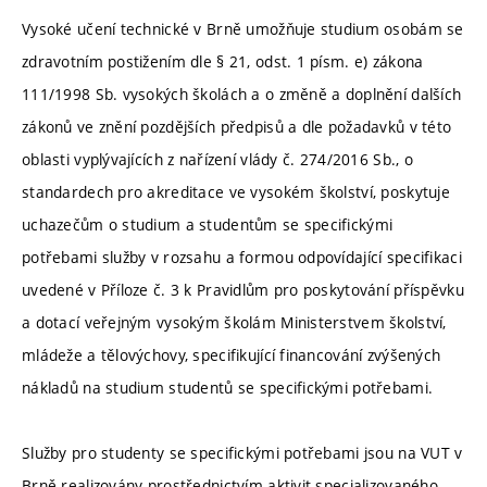
Vysoké učení technické v Brně umožňuje studium osobám se
zdravotním postižením dle § 21, odst. 1 písm. e) zákona
111/1998 Sb. vysokých školách a o změně a doplnění dalších
zákonů ve znění pozdějších předpisů a dle požadavků v této
oblasti vyplývajících z nařízení vlády č. 274/2016 Sb., o
standardech pro akreditace ve vysokém školství, poskytuje
uchazečům o studium a studentům se specifickými
potřebami služby v rozsahu a formou odpovídající specifikaci
uvedené v Příloze č. 3 k Pravidlům pro poskytování příspěvku
a dotací veřejným vysokým školám Ministerstvem školství,
mládeže a tělovýchovy, specifikující financování zvýšených
nákladů na studium studentů se specifickými potřebami.
Služby pro studenty se specifickými potřebami jsou na VUT v
Brně realizovány prostřednictvím aktivit specializovaného