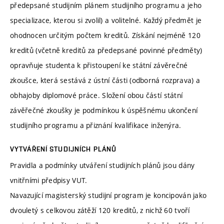
předepsané studijním plánem studijního programu a jeho
specializace, kterou si zvolil) a volitelné. Každý předmět je
ohodnocen určitým počtem kreditů. Získání nejméně 120
kreditů (včetně kreditů za předepsané povinné předměty)
opravňuje studenta k přistoupení ke státní závěrečné
zkoušce, která sestává z ústní části (odborná rozprava) a
obhajoby diplomové práce. Složení obou částí státní
závěřečné zkoušky je podmínkou k úspěšnému ukončení
studijního programu a přiznání kvalifikace inženýra.
VYTVÁŘENÍ STUDIJNÍCH PLÁNŮ
Pravidla a podmínky utváření studijních plánů jsou dány
vnitřními předpisy VUT.
Navazující magisterský studijní program je koncipován jako
dvouletý s celkovou zátěží 120 kreditů, z nichž 60 tvoří