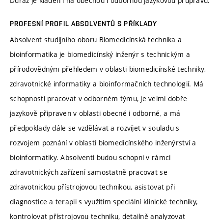
Důraz je kladen i na obecnou i odbornou jazykovou průpravu.
PROFESNÍ PROFIL ABSOLVENTŮ S PŘÍKLADY
Absolvent studijního oboru Biomedicínská technika a
bioinformatika je biomedicínský inženýr s technickým a
přírodovědným přehledem v oblasti biomedicínské techniky,
zdravotnické informatiky a bioinformačních technologií. Má
schopnosti pracovat v odborném týmu, je velmi dobře
jazykově připraven v oblasti obecné i odborné, a má
předpoklady dále se vzdělávat a rozvíjet v souladu s
rozvojem poznání v oblasti biomedicínského inženýrství a
bioinformatiky. Absolventi budou schopni v rámci
zdravotnických zařízení samostatně pracovat se
zdravotnickou přístrojovou technikou, asistovat při
diagnostice a terapii s využitím speciální klinické techniky,
kontrolovat přístrojovou techniku, detailně analyzovat