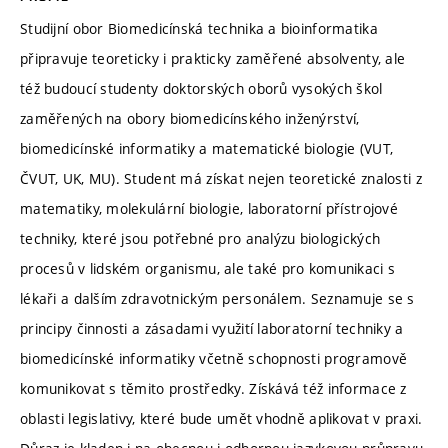
Studijní obor Biomedicínská technika a bioinformatika
připravuje teoreticky i prakticky zaměřené absolventy, ale
též budoucí studenty doktorských oborů vysokých škol
zaměřených na obory biomedicínského inženýrství,
biomedicínské informatiky a matematické biologie (VUT,
ČVUT, UK, MU). Student má získat nejen teoretické znalosti z
matematiky, molekulární biologie, laboratorní přístrojové
techniky, které jsou potřebné pro analýzu biologických
procesů v lidském organismu, ale také pro komunikaci s
lékaři a dalším zdravotnickým personálem. Seznamuje se s
principy činnosti a zásadami využití laboratorní techniky a
biomedicínské informatiky včetně schopnosti programově
komunikovat s těmito prostředky. Získává též informace z
oblasti legislativy, které bude umět vhodně aplikovat v praxi.