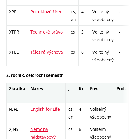
XPRI
Projektové řízení
cs,
4
Volitelný
-
zk
en
všeobecný
XTPR
Technické právo
cs
3
Volitelný
-
zá
všeobecný
XTEL
Tělesná výchova
cs
0
Volitelný
-
zá
všeobecný
2. ročník, celoroční semestr
Zkratka
Název
J.
Kr.
Pov.
Prof.
Uk.
FEFE
English for Life
cs,
4
Volitelný
-
zá,z
en
všeobecný
XJN5
Němčina
cs
6
Volitelný
-
zá,z
nádstavbový
všeobecný