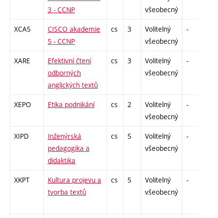
3 - CCNP
všeobecný
XCA5
CISCO akademie
cs
3
Volitelný
-
zk
5 - CCNP
všeobecný
XARE
Efektivní čtení
cs
3
Volitelný
-
zá
odborných
všeobecný
anglických textů
XEPO
Etika podnikání
cs
2
Volitelný
-
zá
všeobecný
XIPD
Inženýrská
cs
5
Volitelný
-
zk
pedagogika a
všeobecný
didaktika
XKPT
Kultura projevu a
cs
5
Volitelný
-
zá
tvorba textů
všeobecný