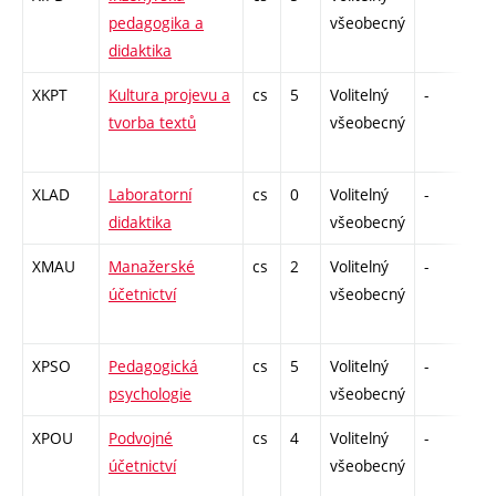
pedagogika a
všeobecný
didaktika
XKPT
Kultura projevu a
cs
5
Volitelný
-
zá
tvorba textů
všeobecný
XLAD
Laboratorní
cs
0
Volitelný
-
zá
didaktika
všeobecný
XMAU
Manažerské
cs
2
Volitelný
-
zá
účetnictví
všeobecný
XPSO
Pedagogická
cs
5
Volitelný
-
zk
psychologie
všeobecný
XPOU
Podvojné
cs
4
Volitelný
-
zk
účetnictví
všeobecný