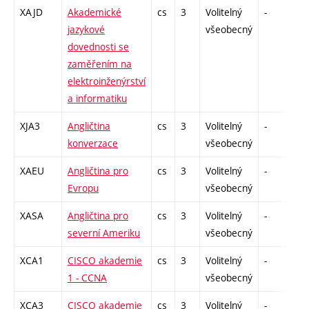
XAJD
Akademické
cs
3
Volitelný
-
zá
jazykové
všeobecný
dovednosti se
zaměřením na
elektroinženýrství
a informatiku
XJA3
Angličtina
cs
3
Volitelný
-
zá
konverzace
všeobecný
XAEU
Angličtina pro
cs
3
Volitelný
-
zk
Evropu
všeobecný
XASA
Angličtina pro
cs
3
Volitelný
-
zá
severní Ameriku
všeobecný
XCA1
CISCO akademie
cs
3
Volitelný
-
zk
1 - CCNA
všeobecný
XCA3
CISCO akademie
cs
3
Volitelný
-
zk