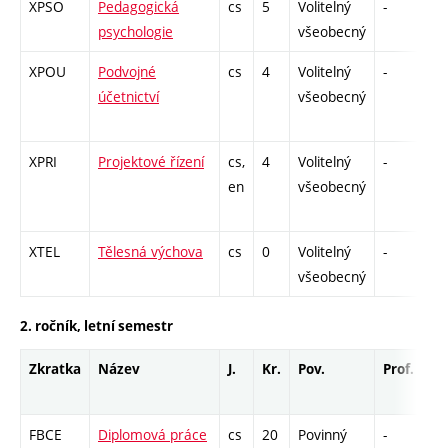
XPSO
Pedagogická
cs
5
Volitelný
-
zk
psychologie
všeobecný
XPOU
Podvojné
cs
4
Volitelný
-
zk
účetnictví
všeobecný
XPRI
Projektové řízení
cs,
4
Volitelný
-
zk
en
všeobecný
XTEL
Tělesná výchova
cs
0
Volitelný
-
zá
všeobecný
2. ročník, letní semestr
Zkratka
Název
J.
Kr.
Pov.
Prof.
Uk
FBCE
Diplomová práce
cs
20
Povinný
-
zá