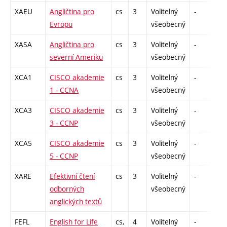
XAEU
Angličtina pro
cs
3
Volitelný
-
zk
Evropu
všeobecný
XASA
Angličtina pro
cs
3
Volitelný
-
zá
severní Ameriku
všeobecný
XCA1
CISCO akademie
cs
3
Volitelný
-
zk
1 - CCNA
všeobecný
XCA3
CISCO akademie
cs
3
Volitelný
-
zk
3 - CCNP
všeobecný
XCA5
CISCO akademie
cs
3
Volitelný
-
zk
5 - CCNP
všeobecný
XARE
Efektivní čtení
cs
3
Volitelný
-
zá
odborných
všeobecný
anglických textů
FEFL
English for Life
cs,
4
Volitelný
-
zá