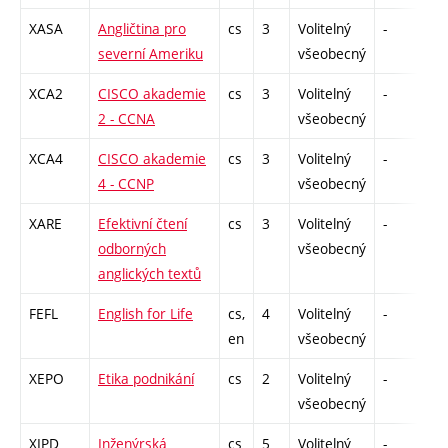
XASA
Angličtina pro
cs
3
Volitelný
-
zá
severní Ameriku
všeobecný
XCA2
CISCO akademie
cs
3
Volitelný
-
zk
2 - CCNA
všeobecný
XCA4
CISCO akademie
cs
3
Volitelný
-
zk
4 - CCNP
všeobecný
XARE
Efektivní čtení
cs
3
Volitelný
-
zá
odborných
všeobecný
anglických textů
FEFL
English for Life
cs,
4
Volitelný
-
zá
en
všeobecný
XEPO
Etika podnikání
cs
2
Volitelný
-
zá
všeobecný
XIPD
Inženýrská
cs
5
Volitelný
-
zk