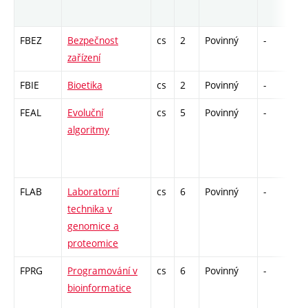
FBEZ
Bezpečnost
cs
2
Povinný
-
zá
zařízení
FBIE
Bioetika
cs
2
Povinný
-
kl
FEAL
Evoluční
cs
5
Povinný
-
zá
algoritmy
FLAB
Laboratorní
cs
6
Povinný
-
zá
technika v
genomice a
proteomice
FPRG
Programování v
cs
6
Povinný
-
kl
bioinformatice