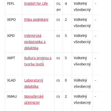
FEFL
English for Life
cs,
4
Volitelný
-
zá
en
všeobecný
XEPO
Etika podnikání
cs
2
Volitelný
-
zá
všeobecný
XIPD
Inženýrská
cs
5
Volitelný
-
zk
pedagogika a
všeobecný
didaktika
XKPT
Kultura projevu a
cs
5
Volitelný
-
zá
tvorba textů
všeobecný
XLAD
Laboratorní
cs
0
Volitelný
-
zá
didaktika
všeobecný
XMAU
Manažerské
cs
2
Volitelný
-
zá
účetnictví
všeobecný