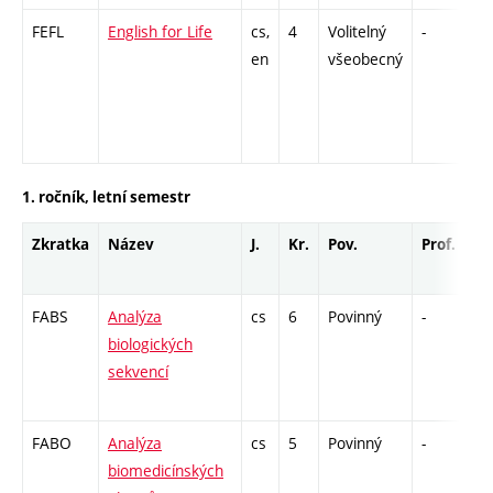
FEFL
English for Life
cs,
4
Volitelný
-
zá
en
všeobecný
1. ročník, letní semestr
Zkratka
Název
J.
Kr.
Pov.
Prof.
Uk
FABS
Analýza
cs
6
Povinný
-
zá
biologických
sekvencí
FABO
Analýza
cs
5
Povinný
-
zá
biomedicínských