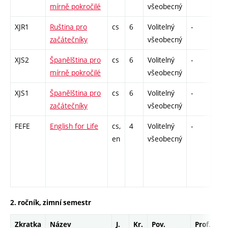
mírně pokročilé
všeobecný
XJR1
Ruština pro
cs
6
Volitelný
-
zá,z
začátečníky
všeobecný
XJS2
Španělština pro
cs
6
Volitelný
-
zá,z
mírně pokročilé
všeobecný
XJS1
Španělština pro
cs
6
Volitelný
-
zá,z
začátečníky
všeobecný
FEFE
English for Life
cs,
4
Volitelný
-
zá,z
en
všeobecný
2. ročník, zimní semestr
Zkratka
Název
J.
Kr.
Pov.
Prof.
Uk