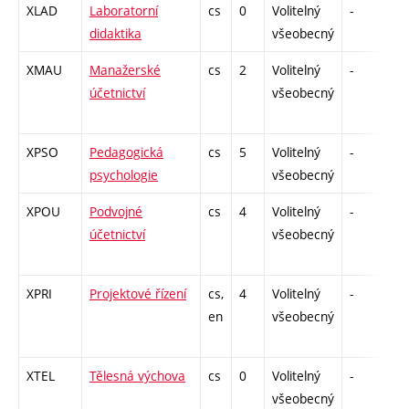
XLAD
Laboratorní
cs
0
Volitelný
-
zá
didaktika
všeobecný
XMAU
Manažerské
cs
2
Volitelný
-
zá
účetnictví
všeobecný
XPSO
Pedagogická
cs
5
Volitelný
-
zk
psychologie
všeobecný
XPOU
Podvojné
cs
4
Volitelný
-
zk
účetnictví
všeobecný
XPRI
Projektové řízení
cs,
4
Volitelný
-
zk
en
všeobecný
XTEL
Tělesná výchova
cs
0
Volitelný
-
zá
všeobecný