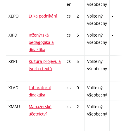
en
všeobecný
XEPO
Etika podnikání
cs
2
Volitelný
-
zá
všeobecný
XIPD
Inženýrská
cs
5
Volitelný
-
zk
pedagogika a
všeobecný
didaktika
XKPT
Kultura projevu a
cs
5
Volitelný
-
zá
tvorba textů
všeobecný
XLAD
Laboratorní
cs
0
Volitelný
-
zá
didaktika
všeobecný
XMAU
Manažerské
cs
2
Volitelný
-
zá
účetnictví
všeobecný