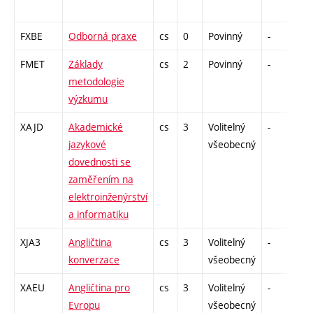
FXBE
Odborná praxe
cs
0
Povinný
-
zá
FMET
Základy
cs
2
Povinný
-
zá
metodologie
výzkumu
XAJD
Akademické
cs
3
Volitelný
-
zá
jazykové
všeobecný
dovednosti se
zaměřením na
elektroinženýrství
a informatiku
XJA3
Angličtina
cs
3
Volitelný
-
zá
konverzace
všeobecný
XAEU
Angličtina pro
cs
3
Volitelný
-
zk
Evropu
všeobecný