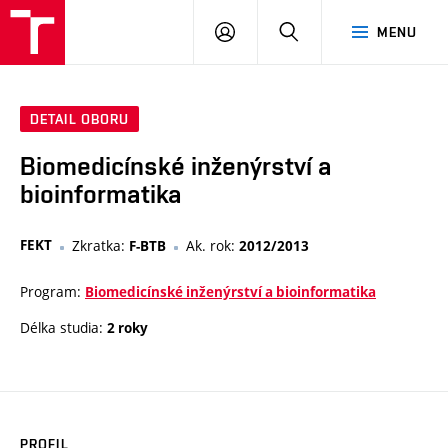
VUT
PŘIHLÁSIT
HLEDAT
MENU
SE
DETAIL OBORU
Biomedicínské inženýrství a
bioinformatika
FEKT
Zkratka:
Ak. rok:
F-BTB
2012/2013
Program:
Biomedicínské inženýrství a bioinformatika
Délka studia:
2 roky
PROFIL