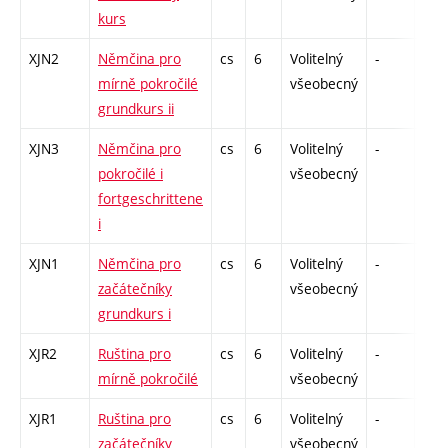
kurs
XJN2
Němčina pro
cs
6
Volitelný
-
zá,z
mírně pokročilé
všeobecný
grundkurs ii
XJN3
Němčina pro
cs
6
Volitelný
-
zá,z
pokročilé i
všeobecný
fortgeschrittene
i
XJN1
Němčina pro
cs
6
Volitelný
-
zá,z
začátečníky
všeobecný
grundkurs i
XJR2
Ruština pro
cs
6
Volitelný
-
zá,z
mírně pokročilé
všeobecný
XJR1
Ruština pro
cs
6
Volitelný
-
zá,z
začátečníky
všeobecný