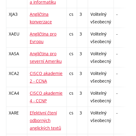
a informatiku
XJA3
Angličtina
cs
3
Volitelný
-
zá
konverzace
všeobecný
XAEU
Angličtina pro
cs
3
Volitelný
-
zk
Evropu
všeobecný
XASA
Angličtina pro
cs
3
Volitelný
-
zá
severní Ameriku
všeobecný
XCA2
CISCO akademie
cs
3
Volitelný
-
zk
2 - CCNA
všeobecný
XCA4
CISCO akademie
cs
3
Volitelný
-
zk
4 - CCNP
všeobecný
XARE
Efektivní čtení
cs
3
Volitelný
-
zá
odborných
všeobecný
anglických textů