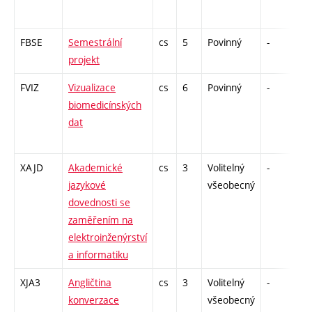
FBSE
Semestrální
cs
5
Povinný
-
zá
projekt
FVIZ
Vizualizace
cs
6
Povinný
-
zá
biomedicínských
dat
XAJD
Akademické
cs
3
Volitelný
-
zá
jazykové
všeobecný
dovednosti se
zaměřením na
elektroinženýrství
a informatiku
XJA3
Angličtina
cs
3
Volitelný
-
zá
konverzace
všeobecný