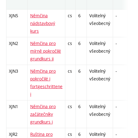
XJN5
Němčina
cs
6
Volitelný
-
zá,z
nádstavbový
všeobecný
kurs
XJN2
Němčina pro
cs
6
Volitelný
-
zá,z
mírně pokročilé
všeobecný
grundkurs ii
XJN3
Němčina pro
cs
6
Volitelný
-
zá,z
pokročilé i
všeobecný
fortgeschrittene
i
XJN1
Němčina pro
cs
6
Volitelný
-
zá,z
začátečníky
všeobecný
grundkurs i
XJR2
Ruština pro
cs
6
Volitelný
-
zá,z