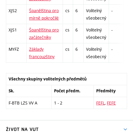
XJS2
Španělština pro
cs
6
Volitelný
-
zá,z
mírně pokročilé
všeobecný
XJS1
Španělština pro
cs
6
Volitelný
-
zá,z
začátečníky
všeobecný
MYFZ
Základy
cs
6
Volitelný
-
zá,z
francouzštiny
všeobecný
Všechny skupiny volitelných předmětů
Sk.
Počet předm.
Předměty
F-BTB LZS VV A
1 - 2
FEFL
,
FEFE
ŽIVOT NA VUT