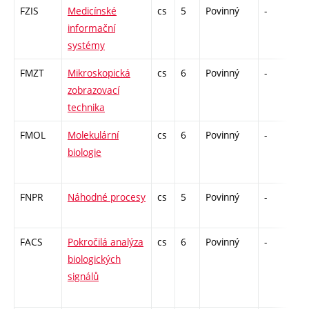
FZIS
Medicínské
cs
5
Povinný
-
zá
informační
systémy
FMZT
Mikroskopická
cs
6
Povinný
-
zá
zobrazovací
technika
FMOL
Molekulární
cs
6
Povinný
-
zá
biologie
FNPR
Náhodné procesy
cs
5
Povinný
-
zá
FACS
Pokročilá analýza
cs
6
Povinný
-
zá
biologických
signálů