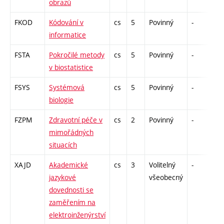
obrazů
FKOD
Kódování v
cs
5
Povinný
-
zá
informatice
FSTA
Pokročilé metody
cs
5
Povinný
-
zá
v biostatistice
FSYS
Systémová
cs
5
Povinný
-
zá
biologie
FZPM
Zdravotní péče v
cs
2
Povinný
-
zá
mimořádných
situacích
XAJD
Akademické
cs
3
Volitelný
-
zá
jazykové
všeobecný
dovednosti se
zaměřením na
elektroinženýrství