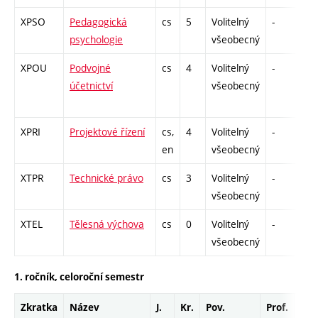
XPSO
Pedagogická
cs
5
Volitelný
-
zk
psychologie
všeobecný
XPOU
Podvojné
cs
4
Volitelný
-
zk
účetnictví
všeobecný
XPRI
Projektové řízení
cs,
4
Volitelný
-
zk
en
všeobecný
XTPR
Technické právo
cs
3
Volitelný
-
zá
všeobecný
XTEL
Tělesná výchova
cs
0
Volitelný
-
zá
všeobecný
1. ročník, celoroční semestr
Zkratka
Název
J.
Kr.
Pov.
Prof.
Uk.