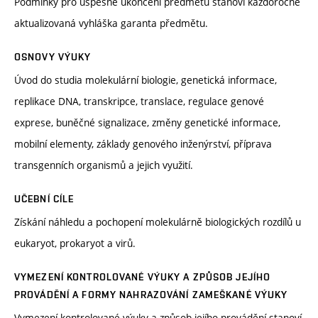
Podmínky pro úspěšné ukončení předmětu stanoví každoročně
aktualizovaná vyhláška garanta předmětu.
OSNOVY VÝUKY
Úvod do studia molekulární biologie, genetická informace,
replikace DNA, transkripce, translace, regulace genové
exprese, buněčné signalizace, změny genetické informace,
mobilní elementy, základy genového inženýrství, příprava
transgenních organismů a jejich využití.
UČEBNÍ CÍLE
Získání náhledu a pochopení molekulárně biologických rozdílů u
eukaryot, prokaryot a virů.
VYMEZENÍ KONTROLOVANÉ VÝUKY A ZPŮSOB JEJÍHO
PROVÁDĚNÍ A FORMY NAHRAZOVÁNÍ ZAMEŠKANÉ VÝUKY
Vymezení kontrolované výuky a způsob jejího provádění stanoví