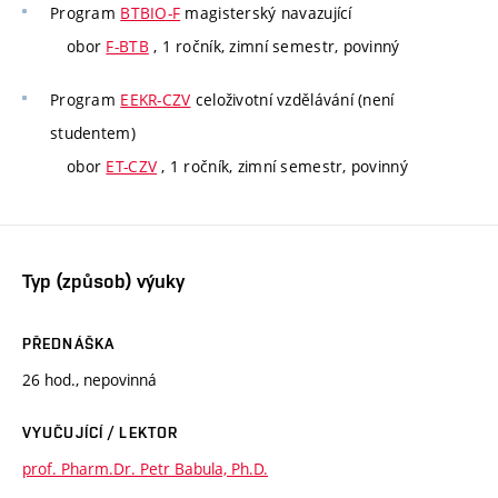
Program
BTBIO-F
magisterský navazující
obor
F-BTB
, 1 ročník, zimní semestr, povinný
Program
EEKR-CZV
celoživotní vzdělávání (není
studentem)
obor
ET-CZV
, 1 ročník, zimní semestr, povinný
Typ (způsob) výuky
PŘEDNÁŠKA
26 hod., nepovinná
VYUČUJÍCÍ / LEKTOR
prof. Pharm.Dr. Petr Babula, Ph.D.