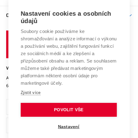
Brno
Podpora excelence
Závěrečné práce
Studium bez bariér
Zpracování osobních údajů uchazečů o studium
Firemní spolupráce
Mezinárodní vědecká rada
Nastavení cookies a osobních
O UNIVERZITĚ
Doktorské studium
Podpora podnikání
E-přihláška
údajů
Zahraniční spolupráce
Systém zajišťování kvality výzkumu
Profil univerzity
Spolupráce se školami
Soubory cookie používáme ke
Vysoké
Výzkumné infrastruktury
shromažďování a analýze informací o výkonu
Udržitelná univerzita
učení
Služby univerzity
Transfer znalostí
a používání webu, zajištění fungování funkcí
technické
Podnikavá univerzita / ContriBUTe
Mezinárodní dohody
ze sociálních médií a ke zlepšení a
Open Science
v
Bezpečná univerzita
přizpůsobení obsahu a reklam. Se souhlasem
Univerzitní sítě
Brně
Projekty
můžeme také předávat marketingovým
VYSOKÉ UČENÍ TECHNICKÉ V BRNĚ
Vyznamenání
platformám některé osobní údaje pro
Projekty ze strukturálních fondů
Antonínská 548/1
www.vut.cz
marketingové účely.
Organizační struktura
602 00 Brno
vut@vutbr.cz
Specifický výzkum
Zjistit více
Úřední deska
Ochrana osobních údajů
POVOLIT VŠE
(externí
Pracovní příležitosti
Nastavení
odkaz)
Podpora a rozvoj zaměstnanců a studujících