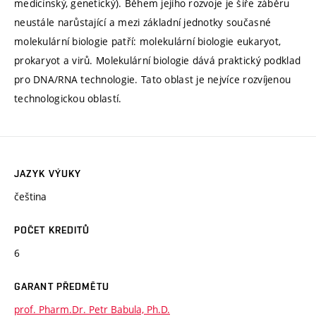
medicínský, genetický). Během jejího rozvoje je šíře záběru
neustále narůstající a mezi základní jednotky současné
molekulární biologie patří: molekulární biologie eukaryot,
prokaryot a virů. Molekulární biologie dává praktický podklad
pro DNA/RNA technologie. Tato oblast je nejvíce rozvíjenou
technologickou oblastí.
JAZYK VÝUKY
čeština
POČET KREDITŮ
6
GARANT PŘEDMĚTU
prof. Pharm.Dr. Petr Babula, Ph.D.