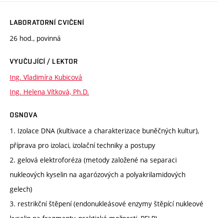
LABORATORNÍ CVIČENÍ
26 hod., povinná
VYUČUJÍCÍ / LEKTOR
Ing. Vladimíra Kubicová
Ing. Helena Vítková, Ph.D.
OSNOVA
1. Izolace DNA (kultivace a charakterizace buněčných kultur),
příprava pro izolaci, izolační techniky a postupy
2. gelová elektroforéza (metody založené na separaci
nukleových kyselin na agarózových a polyakrilamidových
gelech)
3. restrikční štěpení (endonukleásové enzymy štěpící nukleové