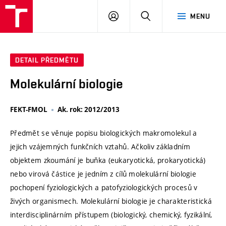
VUT
PŘIHLÁSIT
HLEDAT
MENU
SE
DETAIL PŘEDMĚTU
Molekulární biologie
FEKT-FMOL
Ak. rok: 2012/2013
Předmět se věnuje popisu biologických makromolekul a
jejich vzájemných funkčních vztahů. Ačkoliv základním
objektem zkoumání je buňka (eukaryotická, prokaryotická)
nebo virová částice je jedním z cílů molekulární biologie
pochopení fyziologických a patofyziologických procesů v
živých organismech. Molekulární biologie je charakteristická
interdisciplinárním přístupem (biologický, chemický, fyzikální,