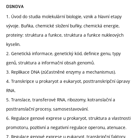
OSNOVA
1. Úvod do studia molekulární biologie, vznik a hlavní etapy
vývoje. Buňka, chemické složení buňky, chemická energie,
proteiny: struktura a funkce, struktura a funkce nukleových
kyselin.
2. Genetická informace, genetický kód, definice genu, typy
genů, struktura a informační obsah genomů.
3. Replikace DNA (zúčastněné enzymy a mechanismus).
4. Transkripce u prokaryot a eukaryot, posttranskripční úpravy
RNA.
5. Translace, transferové RNA, ribozomy, kotranslační a
posttranslační procesy, samosestavování.
6. Regulace genové exprese u prokaryot, struktura a vlastnosti
promotoru, pozitivní a negativní regulace operonu, atenuace.
7. Regulace genové exprese u eukaryot, transkripční faktory,