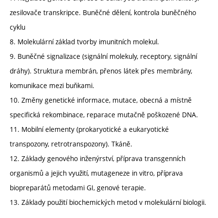
zesilovače transkripce. Buněčné dělení, kontrola buněčného
cyklu
8. Molekulární základ tvorby imunitních molekul.
9. Buněčné signalizace (signální molekuly, receptory, signální
dráhy). Struktura membrán, přenos látek přes membrány,
komunikace mezi buňkami.
10. Změny genetické informace, mutace, obecná a místně
specifická rekombinace, reparace mutačně poškozené DNA.
11. Mobilní elementy (prokaryotické a eukaryotické
transpozony, retrotranspozony). Tkáně.
12. Základy genového inženýrství, příprava transgenních
organismů a jejich využití, mutageneze in vitro, příprava
biopreparátů metodami GI, genové terapie.
13. Základy použití biochemických metod v molekulární biologii.