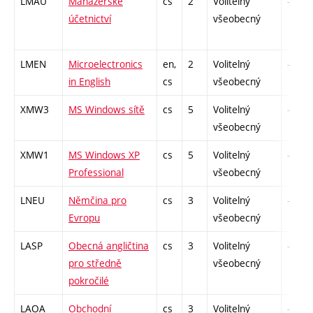
LMAU
Manažerské
cs
2
Volitelný
-
účetnictví
všeobecný
LMEN
Microelectronics
en,
2
Volitelný
-
in English
cs
všeobecný
XMW3
MS Windows sítě
cs
5
Volitelný
-
všeobecný
XMW1
MS Windows XP
cs
5
Volitelný
-
Professional
všeobecný
LNEU
Němčina pro
cs
3
Volitelný
-
Evropu
všeobecný
LASP
Obecná angličtina
cs
3
Volitelný
-
pro středně
všeobecný
pokročilé
LAOA
Obchodní
cs
3
Volitelný
-