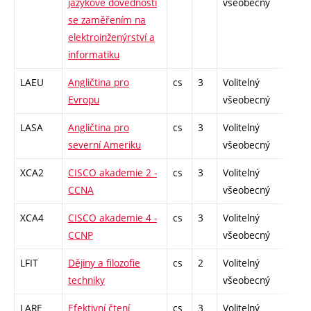
jazykové dovednosti
všeobecný
se zaměřením na
elektroinženýrství a
informatiku
LAEU
Angličtina pro
cs
3
Volitelný
-
Evropu
všeobecný
LASA
Angličtina pro
cs
3
Volitelný
-
severní Ameriku
všeobecný
XCA2
CISCO akademie 2 -
cs
3
Volitelný
-
CCNA
všeobecný
XCA4
CISCO akademie 4 -
cs
3
Volitelný
-
CCNP
všeobecný
LFIT
Dějiny a filozofie
cs
2
Volitelný
-
techniky
všeobecný
LARE
Efektivní čtení
cs
3
Volitelný
-