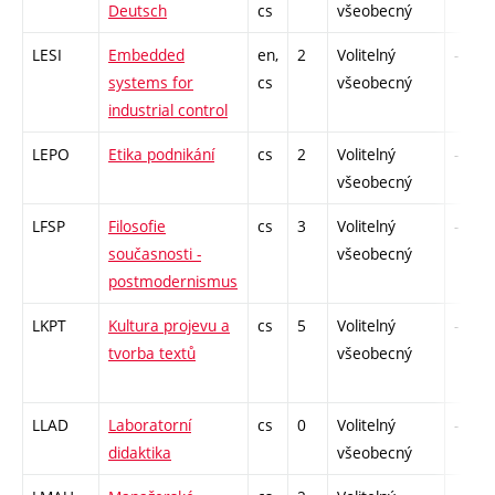
Deutsch
cs
všeobecný
LESI
Embedded
en,
2
Volitelný
-
systems for
cs
všeobecný
industrial control
LEPO
Etika podnikání
cs
2
Volitelný
-
všeobecný
LFSP
Filosofie
cs
3
Volitelný
-
současnosti -
všeobecný
postmodernismus
LKPT
Kultura projevu a
cs
5
Volitelný
-
tvorba textů
všeobecný
LLAD
Laboratorní
cs
0
Volitelný
-
didaktika
všeobecný