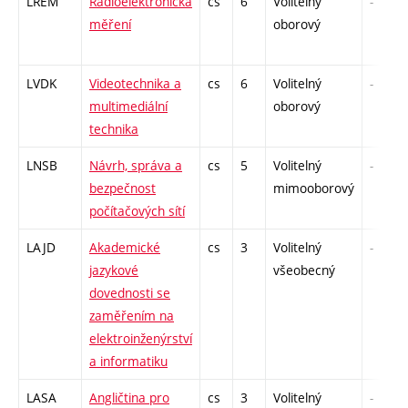
LREM
Radioelektronická
cs
6
Volitelný
-
měření
oborový
LVDK
Videotechnika a
cs
6
Volitelný
-
multimediální
oborový
technika
LNSB
Návrh, správa a
cs
5
Volitelný
-
bezpečnost
mimooborový
počítačových sítí
LAJD
Akademické
cs
3
Volitelný
-
jazykové
všeobecný
dovednosti se
zaměřením na
elektroinženýrství
a informatiku
LASA
Angličtina pro
cs
3
Volitelný
-