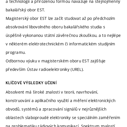
a technologií a přirozenou formou navazuje na stejnojmenný
bakalářský obor EST.
Magisterský obor EST lze začít studovat až po předchozím
absolvování libovolného oboru bakalářského studia s
úspěšně vykonanou státní závěrečnou zkouškou, a to nejlépe
v některém elektrotechnickém či informatickém studijním
programu.
Odbornou výuku v magisterském oboru EST zajišťuje
především Ústav radioelektroniky (UREL).
KLÍČOVÉ VÝSLEDKY UČENÍ
Absolvent má široké znalosti v teorii, navrhování,
konstruování a aplikačního využití a měření elektronických
obvodů, systémů a zpracování signálů v nejrůznějších
oblastech slaboproudé elektroniky se speciálním zaměřením
na problematiku rádiových komunikací. Spektrum znalostí