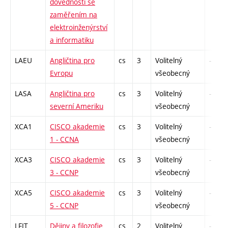
dovednosti se
zaměřením na
elektroinženýrství
a informatiku
LAEU
Angličtina pro
cs
3
Volitelný
-
Evropu
všeobecný
LASA
Angličtina pro
cs
3
Volitelný
-
severní Ameriku
všeobecný
XCA1
CISCO akademie
cs
3
Volitelný
-
1 - CCNA
všeobecný
XCA3
CISCO akademie
cs
3
Volitelný
-
3 - CCNP
všeobecný
XCA5
CISCO akademie
cs
3
Volitelný
-
5 - CCNP
všeobecný
LFIT
Dějiny a filozofie
cs
2
Volitelný
-