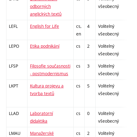
odborných
všeobecný
anglických textů
LEFL
English for Life
cs,
4
Volitelný
-
en
všeobecný
LEPO
Etika podnikání
cs
2
Volitelný
-
všeobecný
LFSP
Filosofie současnosti
cs
3
Volitelný
-
- postmodernismus
všeobecný
LKPT
Kultura projevu a
cs
5
Volitelný
-
tvorba textů
všeobecný
LLAD
Laboratorní
cs
0
Volitelný
-
didaktika
všeobecný
LMAU
Manažerské
cs
2
Volitelný
-