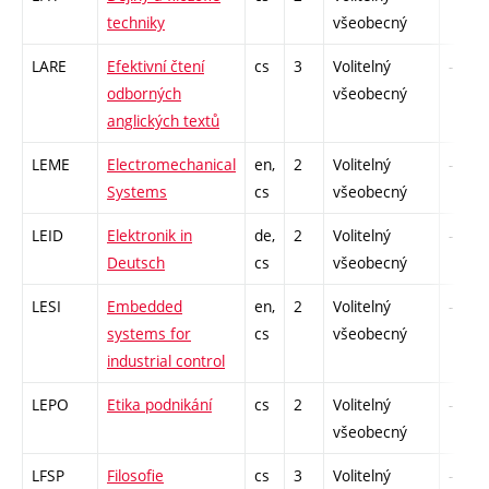
techniky
všeobecný
LARE
Efektivní čtení
cs
3
Volitelný
-
odborných
všeobecný
anglických textů
LEME
Electromechanical
en,
2
Volitelný
-
Systems
cs
všeobecný
LEID
Elektronik in
de,
2
Volitelný
-
Deutsch
cs
všeobecný
LESI
Embedded
en,
2
Volitelný
-
systems for
cs
všeobecný
industrial control
LEPO
Etika podnikání
cs
2
Volitelný
-
všeobecný
LFSP
Filosofie
cs
3
Volitelný
-