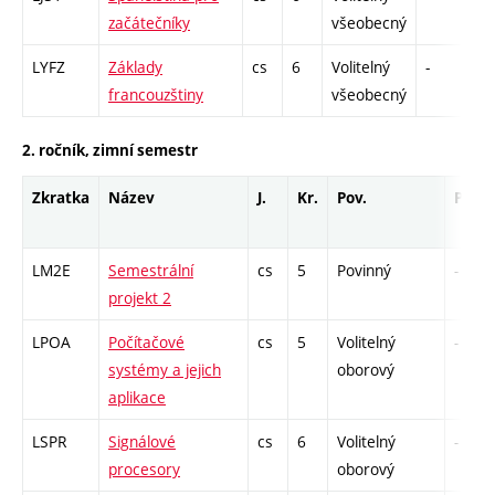
začátečníky
všeobecný
LYFZ
Základy
cs
6
Volitelný
-
zá
francouzštiny
všeobecný
2. ročník, zimní semestr
Zkratka
Název
J.
Kr.
Pov.
Prof.
LM2E
Semestrální
cs
5
Povinný
-
projekt 2
LPOA
Počítačové
cs
5
Volitelný
-
systémy a jejich
oborový
aplikace
LSPR
Signálové
cs
6
Volitelný
-
procesory
oborový