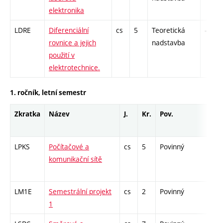
elektronika
LDRE
Diferenciální
cs
5
Teoretická
-
rovnice a jejich
nadstavba
použití v
elektrotechnice.
1. ročník, letní semestr
Zkratka
Název
J.
Kr.
Pov.
Pro
LPKS
Počítačové a
cs
5
Povinný
-
komunikační sítě
LM1E
Semestrální projekt
cs
2
Povinný
-
1