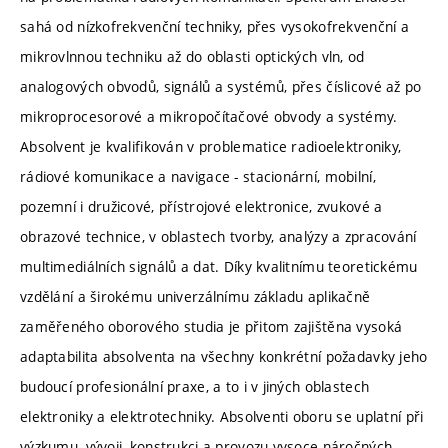
sahá od nízkofrekvenční techniky, přes vysokofrekvenční a
mikrovlnnou techniku až do oblasti optických vln, od
analogových obvodů, signálů a systémů, přes číslicové až po
mikroprocesorové a mikropočítačové obvody a systémy.
Absolvent je kvalifikován v problematice radioelektroniky,
rádiové komunikace a navigace - stacionární, mobilní,
pozemní i družicové, přístrojové elektronice, zvukové a
obrazové technice, v oblastech tvorby, analýzy a zpracování
multimediálních signálů a dat. Díky kvalitnímu teoretickému
vzdělání a širokému univerzálnímu základu aplikačně
zaměřeného oborového studia je přitom zajištěna vysoká
adaptabilita absolventa na všechny konkrétní požadavky jeho
budoucí profesionální praxe, a to i v jiných oblastech
elektroniky a elektrotechniky. Absolventi oboru se uplatní při
výzkumu, vývoji, konstrukci a provozu vysoce náročných