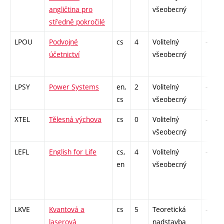
angličtina pro
všeobecný
středně pokročilé
LPOU
Podvojné
cs
4
Volitelný
-
účetnictví
všeobecný
LPSY
Power Systems
en,
2
Volitelný
-
cs
všeobecný
XTEL
Tělesná výchova
cs
0
Volitelný
-
všeobecný
LEFL
English for Life
cs,
4
Volitelný
-
en
všeobecný
LKVE
Kvantová a
cs
5
Teoretická
-
laserová
nadstavba