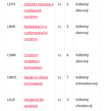
LDTV
Digitální televizní a
cs
6
Volitelný
-
rozhlasové
oborový
systémy
LRAR
Radiolokační a
cs
5
Volitelný
-
radionavigační
oborový
systémy
LSMK
Systémy
cs
6
Volitelný
-
mobilních
oborový
komunikací
LMOS
Moderní síťové
cs
7
Volitelný
-
technologie
mimooborový
LAJD
Akademické
cs
3
Volitelný
-
jazykové
všeobecný