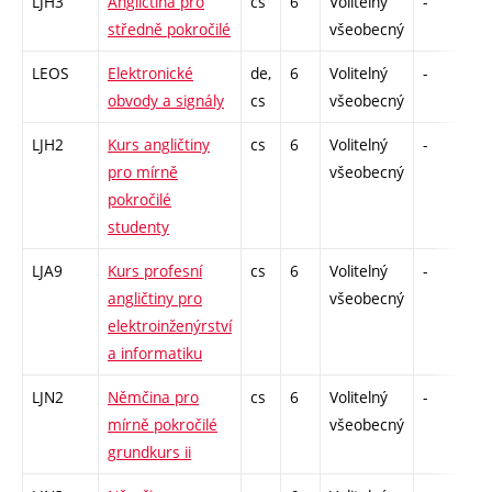
LJH3
Angličtina pro
cs
6
Volitelný
-
zá
středně pokročilé
všeobecný
LEOS
Elektronické
de,
6
Volitelný
-
zá
obvody a signály
cs
všeobecný
LJH2
Kurs angličtiny
cs
6
Volitelný
-
zá
pro mírně
všeobecný
pokročilé
studenty
LJA9
Kurs profesní
cs
6
Volitelný
-
zá
angličtiny pro
všeobecný
elektroinženýrství
a informatiku
LJN2
Němčina pro
cs
6
Volitelný
-
zá
mírně pokročilé
všeobecný
grundkurs ii