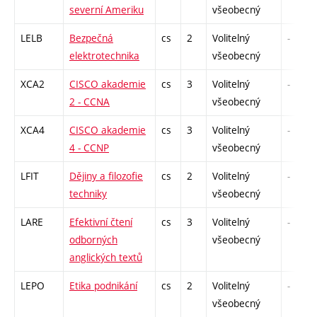
severní Ameriku
všeobecný
LELB
Bezpečná
cs
2
Volitelný
-
elektrotechnika
všeobecný
XCA2
CISCO akademie
cs
3
Volitelný
-
2 - CCNA
všeobecný
XCA4
CISCO akademie
cs
3
Volitelný
-
4 - CCNP
všeobecný
LFIT
Dějiny a filozofie
cs
2
Volitelný
-
techniky
všeobecný
LARE
Efektivní čtení
cs
3
Volitelný
-
odborných
všeobecný
anglických textů
LEPO
Etika podnikání
cs
2
Volitelný
-
všeobecný