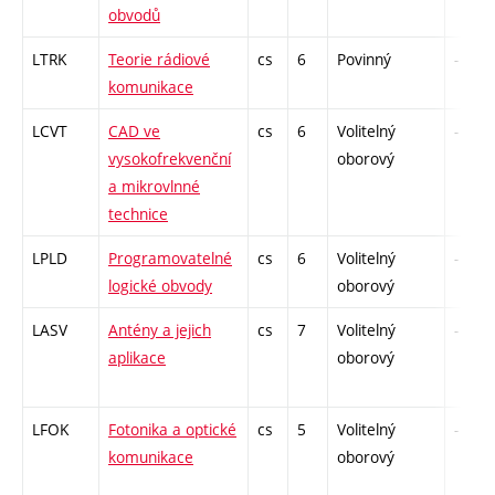
obvodů
LTRK
Teorie rádiové
cs
6
Povinný
-
komunikace
LCVT
CAD ve
cs
6
Volitelný
-
vysokofrekvenční
oborový
a mikrovlnné
technice
LPLD
Programovatelné
cs
6
Volitelný
-
logické obvody
oborový
LASV
Antény a jejich
cs
7
Volitelný
-
aplikace
oborový
LFOK
Fotonika a optické
cs
5
Volitelný
-
komunikace
oborový