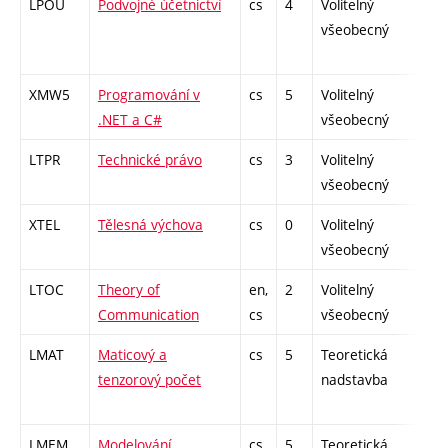
LPOU
Podvojné účetnictví
cs
4
Volitelný
-
všeobecný
XMW5
Programování v
cs
5
Volitelný
-
.NET a C#
všeobecný
LTPR
Technické právo
cs
3
Volitelný
-
všeobecný
XTEL
Tělesná výchova
cs
0
Volitelný
-
všeobecný
LTOC
Theory of
en,
2
Volitelný
-
Communication
cs
všeobecný
LMAT
Maticový a
cs
5
Teoretická
-
tenzorový počet
nadstavba
LMEM
Modelování
cs
5
Teoretická
-