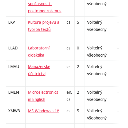
současnosti -
všeobecný
postmodernismus
LKPT
Kultura projevu a
cs
5
Volitelný
-
tvorba textů
všeobecný
LLAD
Laboratorní
cs
0
Volitelný
-
didaktika
všeobecný
LMAU
Manažerské
cs
2
Volitelný
-
účetnictví
všeobecný
LMEN
Microelectronics
en,
2
Volitelný
-
in English
cs
všeobecný
XMW3
MS Windows sítě
cs
5
Volitelný
-
všeobecný