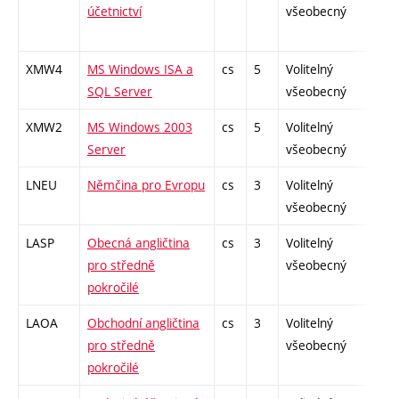
účetnictví
všeobecný
XMW4
MS Windows ISA a
cs
5
Volitelný
-
SQL Server
všeobecný
XMW2
MS Windows 2003
cs
5
Volitelný
-
Server
všeobecný
LNEU
Němčina pro Evropu
cs
3
Volitelný
-
všeobecný
LASP
Obecná angličtina
cs
3
Volitelný
-
pro středně
všeobecný
pokročilé
LAOA
Obchodní angličtina
cs
3
Volitelný
-
pro středně
všeobecný
pokročilé