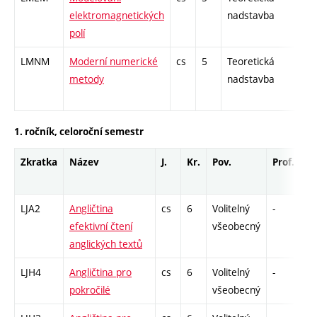
elektromagnetických
nadstavba
polí
LMNM
Moderní numerické
cs
5
Teoretická
-
metody
nadstavba
1. ročník, celoroční semestr
Zkratka
Název
J.
Kr.
Pov.
Prof.
Uk
LJA2
Angličtina
cs
6
Volitelný
-
zá
efektivní čtení
všeobecný
anglických textů
LJH4
Angličtina pro
cs
6
Volitelný
-
zá
pokročilé
všeobecný