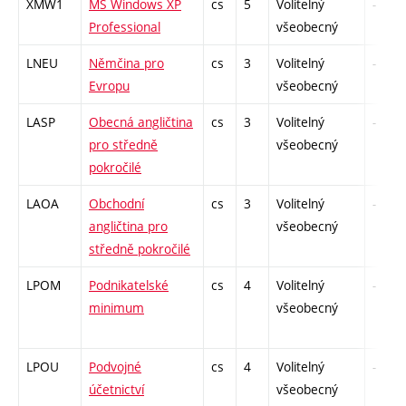
XMW1
MS Windows XP
cs
5
Volitelný
-
Professional
všeobecný
LNEU
Němčina pro
cs
3
Volitelný
-
Evropu
všeobecný
LASP
Obecná angličtina
cs
3
Volitelný
-
pro středně
všeobecný
pokročilé
LAOA
Obchodní
cs
3
Volitelný
-
angličtina pro
všeobecný
středně pokročilé
LPOM
Podnikatelské
cs
4
Volitelný
-
minimum
všeobecný
LPOU
Podvojné
cs
4
Volitelný
-
účetnictví
všeobecný