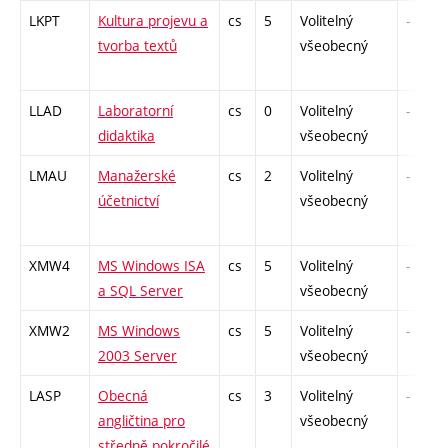
LKPT
Kultura projevu a
cs
5
Volitelný
-
tvorba textů
všeobecný
LLAD
Laboratorní
cs
0
Volitelný
-
didaktika
všeobecný
LMAU
Manažerské
cs
2
Volitelný
-
účetnictví
všeobecný
XMW4
MS Windows ISA
cs
5
Volitelný
-
a SQL Server
všeobecný
XMW2
MS Windows
cs
5
Volitelný
-
2003 Server
všeobecný
LASP
Obecná
cs
3
Volitelný
-
angličtina pro
všeobecný
středně pokročilé