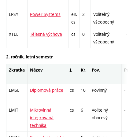
LPSY
Power Systems
en,
2
Volitelný
-
cs
všeobecný
XTEL
Tělesná výchova
cs
0
Volitelný
-
všeobecný
2. ročník, letní semestr
Zkratka
Název
J.
Kr.
Pov.
Prof.
LMSE
Diplomová práce
cs
10
Povinný
-
LMIT
Mikrovlnná
cs
6
Volitelný
-
integrovaná
oborový
technika