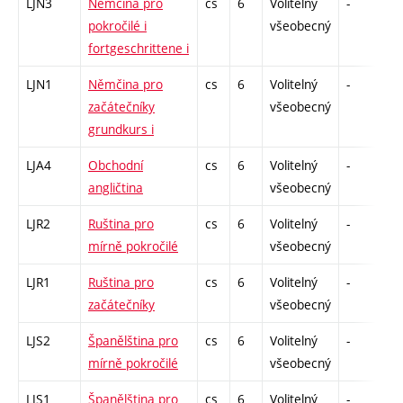
LJN3
Němčina pro
cs
6
Volitelný
-
zá
pokročilé i
všeobecný
fortgeschrittene i
LJN1
Němčina pro
cs
6
Volitelný
-
zá
začátečníky
všeobecný
grundkurs i
LJA4
Obchodní
cs
6
Volitelný
-
zá
angličtina
všeobecný
LJR2
Ruština pro
cs
6
Volitelný
-
zá
mírně pokročilé
všeobecný
LJR1
Ruština pro
cs
6
Volitelný
-
zá
začátečníky
všeobecný
LJS2
Španělština pro
cs
6
Volitelný
-
zá
mírně pokročilé
všeobecný
LJS1
Španělština pro
cs
6
Volitelný
-
zá