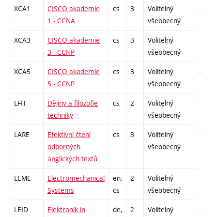
XCA1
CISCO akademie
cs
3
Volitelný
-
1 - CCNA
všeobecný
XCA3
CISCO akademie
cs
3
Volitelný
-
3 - CCNP
všeobecný
XCA5
CISCO akademie
cs
3
Volitelný
-
5 - CCNP
všeobecný
LFIT
Dějiny a filozofie
cs
2
Volitelný
-
techniky
všeobecný
LARE
Efektivní čtení
cs
3
Volitelný
-
odborných
všeobecný
anglických textů
LEME
Electromechanical
en,
2
Volitelný
-
Systems
cs
všeobecný
LEID
Elektronik in
de,
2
Volitelný
-