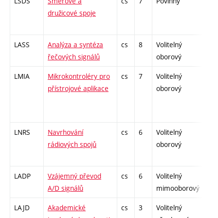
LSDS
Směrové a
cs
7
Povinný
-
družicové spoje
LASS
Analýza a syntéza
cs
8
Volitelný
-
řečových signálů
oborový
LMIA
Mikrokontroléry pro
cs
7
Volitelný
-
přístrojové aplikace
oborový
LNRS
Navrhování
cs
6
Volitelný
-
rádiových spojů
oborový
LADP
Vzájemný převod
cs
6
Volitelný
-
A/D signálů
mimooborový
LAJD
Akademické
cs
3
Volitelný
-