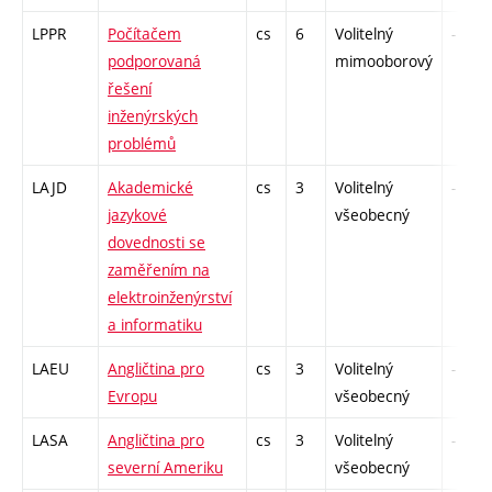
LPPR
Počítačem
cs
6
Volitelný
-
podporovaná
mimooborový
řešení
inženýrských
problémů
LAJD
Akademické
cs
3
Volitelný
-
jazykové
všeobecný
dovednosti se
zaměřením na
elektroinženýrství
a informatiku
LAEU
Angličtina pro
cs
3
Volitelný
-
Evropu
všeobecný
LASA
Angličtina pro
cs
3
Volitelný
-
severní Ameriku
všeobecný