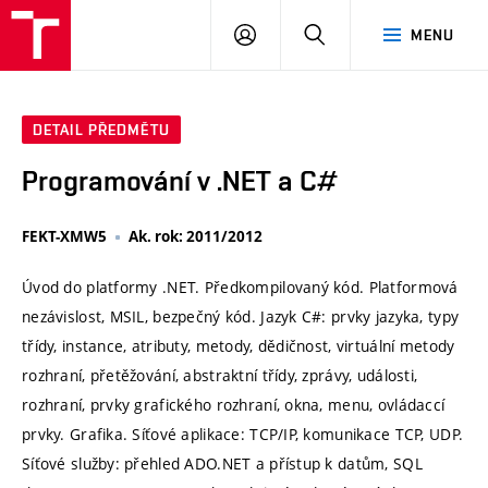
VUT
PŘIHLÁSIT
HLEDAT
MENU
SE
DETAIL PŘEDMĚTU
Programování v .NET a C#
FEKT-XMW5
Ak. rok: 2011/2012
Úvod do platformy .NET. Předkompilovaný kód. Platformová
nezávislost, MSIL, bezpečný kód. Jazyk C#: prvky jazyka, typy
třídy, instance, atributy, metody, dědičnost, virtuální metody
rozhraní, přetěžování, abstraktní třídy, zprávy, události,
rozhraní, prvky grafického rozhraní, okna, menu, ovládaccí
prvky. Grafika. Síťové aplikace: TCP/IP, komunikace TCP, UDP.
Síťové služby: přehled ADO.NET a přístup k datům, SQL