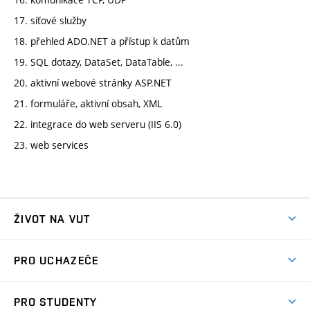
17. síťové služby
18. přehled ADO.NET a přístup k datům
19. SQL dotazy, DataSet, DataTable, ...
20. aktivní webové stránky ASP.NET
21. formuláře, aktivní obsah, XML
22. integrace do web serveru (IIS 6.0)
23. web services
ŽIVOT NA VUT
Atmosféra VUT
PRO UCHAZEČE
Prostory školy
Proč na VUT
Koleje
PRO STUDENTY