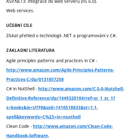
ASP.NET3: integrace do web serveru (IIS 6.0).
Web services.
UČEBNÍ CÍLE
Získat přehled o technologii .NET a programování v C#.
ZÁKLADNÍ LITERATURA
Agile principles patterns and practices in C# -
http://www.amazon.com/Agile-Principles-Patterns-
Practices-C/dp/0131857258
C# in NutShell -
http://www.amazon.com/C-5-0-Nutshell-
Definitive-Reference/dp/1449320104/ref=sr_1_sc_1?
s=books&ie=UTF8&qid=1410518833&sr=1-1-
spell&keywords=C%23+in+nusthell
Clean Code -
http://www.amazon.com/Clean-Code-
Handbook-Software-