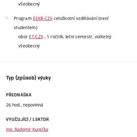
všeobecný
Program
EEKR-CZV
celoživotní vzdělávání (není
studentem)
obor
ET-CZV
, 1 ročník, letní semestr, volitelný
všeobecný
Typ (způsob) výuky
PŘEDNÁŠKA
26 hod., nepovinná
VYUČUJÍCÍ / LEKTOR
Ing. Radomír Kurečka