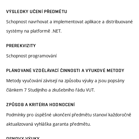
VÝSLEDKY UČENÍ PŘEDMĚTU
Schopnost navrhovat a implementovat aplikace a distribuované
systémy na platformě .NET.
PREREKVIZITY
Schopnost programování
PLÁNOVANÉ VZDĚLÁVACÍ ČINNOSTI A VÝUKOVÉ METODY
Metody vyučování závisejí na způsobu výuky a jsou popsány
článkem 7 Studijního a zkušebního řádu VUT.
ZPŮSOB A KRITÉRIA HODNOCENÍ
Podmínky pro úspěšné ukončení předmětu stanoví každoročně
aktualizovaná vyhláška garanta předmětu.
OSNOVY VÝUKY