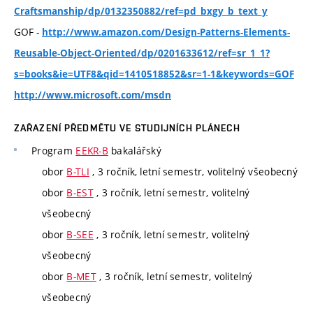
Craftsmanship/dp/0132350882/ref=pd_bxgy_b_text_y
GOF -
http://www.amazon.com/Design-Patterns-Elements-
Reusable-Object-Oriented/dp/0201633612/ref=sr_1_1?
s=books&ie=UTF8&qid=1410518852&sr=1-1&keywords=GOF
http://www.microsoft.com/msdn
ZAŘAZENÍ PŘEDMĚTU VE STUDIJNÍCH PLÁNECH
Program
EEKR-B
bakalářský
obor
B-TLI
, 3 ročník, letní semestr, volitelný všeobecný
obor
B-EST
, 3 ročník, letní semestr, volitelný
všeobecný
obor
B-SEE
, 3 ročník, letní semestr, volitelný
všeobecný
obor
B-MET
, 3 ročník, letní semestr, volitelný
všeobecný