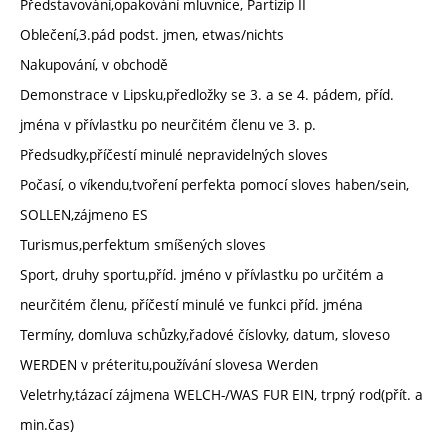
Představování,opakování mluvnice, Partizip II
Oblečení,3.pád podst. jmen, etwas/nichts
Nakupování, v obchodě
Demonstrace v Lipsku,předložky se 3. a se 4. pádem, příd.
jména v přívlastku po neurčitém členu ve 3. p.
Předsudky,příčestí minulé nepravidelných sloves
Počasí, o víkendu,tvoření perfekta pomocí sloves haben/sein,
SOLLEN,zájmeno ES
Turismus,perfektum smíšených sloves
Sport, druhy sportu,příd. jméno v přívlastku po určitém a
neurčitém členu, příčestí minulé ve funkci příd. jména
Termíny, domluva schůzky,řadové číslovky, datum, sloveso
WERDEN v préteritu,používání slovesa Werden
Veletrhy,tázací zájmena WELCH-/WAS FUR EIN, trpný rod(přít. a
min.čas)