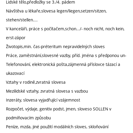
Lidské tělo,předložky se 3./4. pádem
Návštěva u lékaře,slovesa legen/liegen,setzen/sitzen,
stehen/stellen....
V kanceláři, práce s počítačem,schon.../- noch nicht, noch kein,
erst-zápor
Životopis,min. čas-préteritum nepravidelných sloves
Práce, zaměstnání,slovesné vazby, příd. jména s předponou un-
Telefonování, elektronická pošta,zájmenná příslovce tázací a
ukazovací
Vztahy v rodině,zvratná slovesa
Mezilidské vztahy, zvratná slovesa s vazbou
Inzeráty, slovesa vyjadřující vzájemnost
Rozpočet, výdaje, genitiv podst, jmen, sloveso SOLLEN v
podmíňovacím způsobu
Peníze, mzda, jiné použití modálních sloves, skloňování