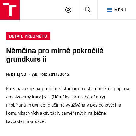
VUT
PŘIHLÁSIT
HLEDAT
MENU
SE
DETAIL PŘEDMĚTU
Němčina pro mírně pokročilé
grundkurs ii
FEKT-LJN2
Ak. rok: 2011/2012
Kurs navazuje na předchozí studium na střední škole,příp. na
absolvovaný kurz JN 1 (Němčina pro začátečníky)
Probíraná mluvnice je účinně využívána v poslechových a
komunikativních aktivitách, zaměřených na běžné
každodenní situace.