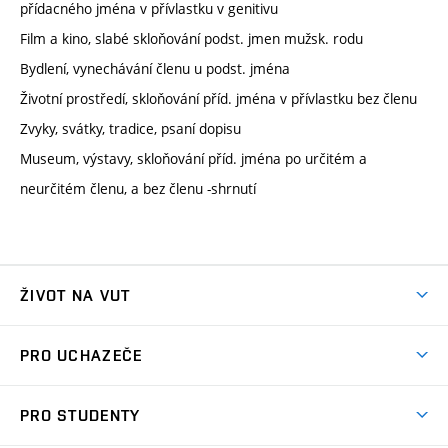
přídacného jména v přívlastku v genitivu
Film a kino, slabé skloňování podst. jmen mužsk. rodu
Bydlení, vynechávání členu u podst. jména
Životní prostředí, skloňování příd. jména v přívlastku bez členu
Zvyky, svátky, tradice, psaní dopisu
Museum, výstavy, skloňování příd. jména po určitém a
neurčitém členu, a bez členu -shrnutí
ŽIVOT NA VUT
Atmosféra VUT
PRO UCHAZEČE
Prostory školy
Proč na VUT
Koleje
PRO STUDENTY
Studijní programy
Stravování