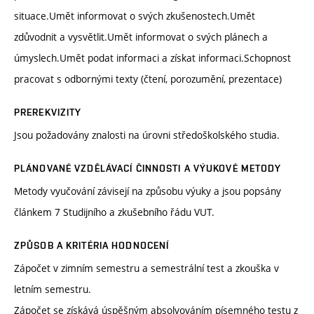
situace.Umět informovat o svých zkušenostech.Umět
zdůvodnit a vysvětlit.Umět informovat o svých plánech a
úmyslech.Umět podat informaci a získat informaci.Schopnost
pracovat s odbornými texty (čtení, porozumění, prezentace)
PREREKVIZITY
Jsou požadovány znalosti na úrovni středoškolského studia.
PLÁNOVANÉ VZDĚLÁVACÍ ČINNOSTI A VÝUKOVÉ METODY
Metody vyučování závisejí na způsobu výuky a jsou popsány
článkem 7 Studijního a zkušebního řádu VUT.
ZPŮSOB A KRITÉRIA HODNOCENÍ
Zápočet v zimním semestru a semestrální test a zkouška v
letním semestru.
Zápočet se získává úspěšným absolvováním písemného testu z