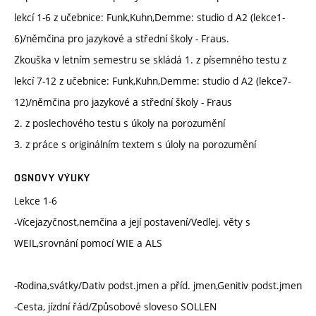
lekcí 1-6 z učebnice: Funk,Kuhn,Demme: studio d A2 (lekce1-
6)/němčina pro jazykové a střední školy - Fraus.
Zkouška v letním semestru se skládá 1. z písemného testu z
lekcí 7-12 z učebnice: Funk,Kuhn,Demme: studio d A2 (lekce7-
12)/němčina pro jazykové a střední školy - Fraus
2. z poslechového testu s úkoly na porozumění
3. z práce s originálním textem s úloly na porozumění
OSNOVY VÝUKY
Lekce 1-6
-Vícejazyčnost,nemčina a její postavení/Vedlej. věty s
WEIL,srovnání pomocí WIE a ALS
-Rodina,svátky/Dativ podst.jmen a příd. jmen,Genitiv podst.jmen
-Cesta, jízdní řád/Způsobové sloveso SOLLEN