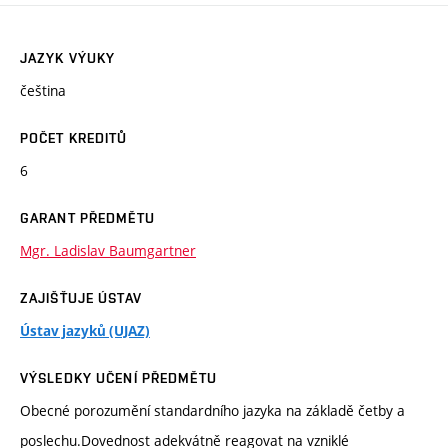
JAZYK VÝUKY
čeština
POČET KREDITŮ
6
GARANT PŘEDMĚTU
Mgr. Ladislav Baumgartner
ZAJIŠŤUJE ÚSTAV
Ústav jazyků (UJAZ)
VÝSLEDKY UČENÍ PŘEDMĚTU
Obecné porozumění standardního jazyka na základě četby a
poslechu.Dovednost adekvátně reagovat na vzniklé