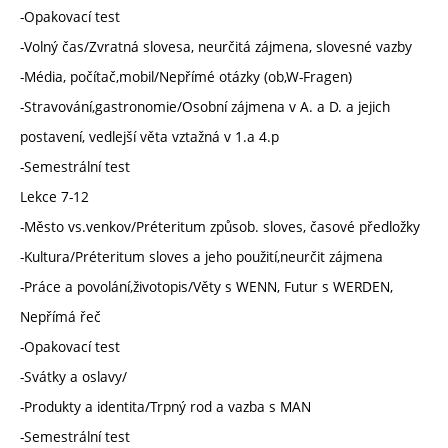
-Opakovací test
-Volný čas/Zvratná slovesa, neurčitá zájmena, slovesné vazby
-Média, počítač,mobil/Nepřímé otázky (ob,W-Fragen)
-Stravování,gastronomie/Osobní zájmena v A. a D. a jejich
postavení, vedlejší věta vztažná v 1.a 4.p
-Semestrální test
Lekce 7-12
-Město vs.venkov/Préteritum způsob. sloves, časové předložky
-Kultura/Préteritum sloves a jeho použití,neurčit zájmena
-Práce a povolání,životopis/Věty s WENN, Futur s WERDEN,
Nepřímá řeč
-Opakovací test
-Svátky a oslavy/
-Produkty a identita/Trpný rod a vazba s MAN
-Semestrální test