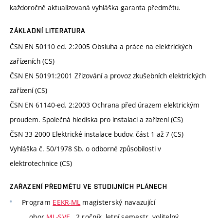
každoročně aktualizovaná vyhláška garanta předmětu.
ZÁKLADNÍ LITERATURA
ČSN EN 50110 ed. 2:2005 Obsluha a práce na elektrických
zařízeních (CS)
ČSN EN 50191:2001 Zřizování a provoz zkušebních elektrických
zařízení (CS)
ČSN EN 61140-ed. 2:2003 Ochrana před úrazem elektrickým
proudem. Společná hlediska pro instalaci a zařízení (CS)
ČSN 33 2000 Elektrické instalace budov, část 1 až 7 (CS)
Vyhláška č. 50/1978 Sb. o odborné způsobilosti v
elektrotechnice (CS)
ZAŘAZENÍ PŘEDMĚTU VE STUDIJNÍCH PLÁNECH
Program
EEKR-ML
magisterský navazující
obor
ML-SVE
, 2 ročník, letní semestr, volitelný