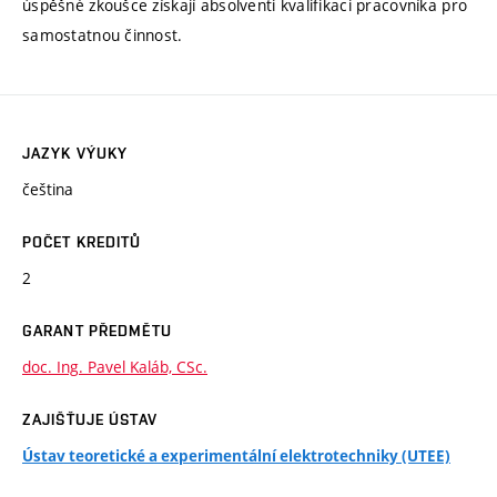
úspěšné zkoušce získají absolventi kvalifikaci pracovníka pro
samostatnou činnost.
JAZYK VÝUKY
čeština
POČET KREDITŮ
2
GARANT PŘEDMĚTU
doc. Ing. Pavel Kaláb, CSc.
ZAJIŠŤUJE ÚSTAV
Ústav teoretické a experimentální elektrotechniky (UTEE)