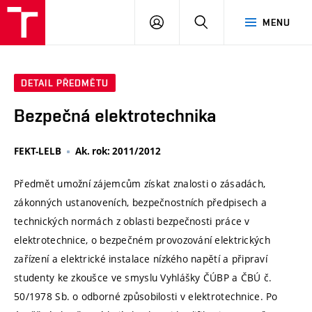
VUT
PŘIHLÁSIT
HLEDAT
MENU
SE
DETAIL PŘEDMĚTU
Bezpečná elektrotechnika
FEKT-LELB
Ak. rok: 2011/2012
Předmět umožní zájemcům získat znalosti o zásadách,
zákonných ustanoveních, bezpečnostních předpisech a
technických normách z oblasti bezpečnosti práce v
elektrotechnice, o bezpečném provozování elektrických
zařízení a elektrické instalace nízkého napětí a připraví
studenty ke zkoušce ve smyslu Vyhlášky ČÚBP a ČBÚ č.
50/1978 Sb. o odborné způsobilosti v elektrotechnice. Po