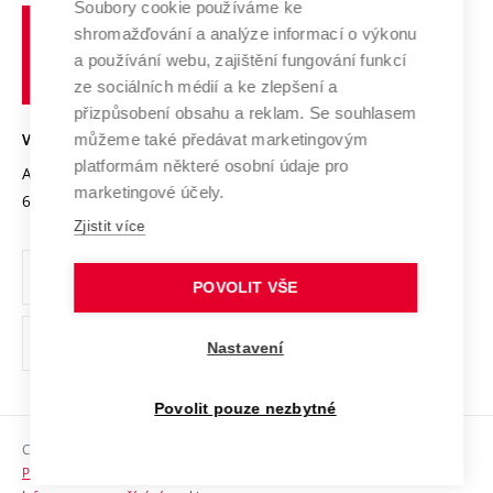
Spolupráce se školami
Soubory cookie používáme ke
Vysoké
Výzkumné infrastruktury
shromažďování a analýze informací o výkonu
Udržitelná univerzita
učení
Služby univerzity
Transfer znalostí
a používání webu, zajištění fungování funkcí
technické
Podnikavá univerzita / ContriBUTe
Mezinárodní dohody
ze sociálních médií a ke zlepšení a
Open Science
v
Bezpečná univerzita
přizpůsobení obsahu a reklam. Se souhlasem
Univerzitní sítě
Brně
Projekty
můžeme také předávat marketingovým
VYSOKÉ UČENÍ TECHNICKÉ V BRNĚ
Vyznamenání
platformám některé osobní údaje pro
Projekty ze strukturálních fondů
Antonínská 548/1
www.vut.cz
marketingové účely.
Organizační struktura
602 00 Brno
vut@vutbr.cz
Specifický výzkum
Zjistit více
Úřední deska
Ochrana osobních údajů
POVOLIT VŠE
(externí
Pracovní příležitosti
Nastavení
odkaz)
Podpora a rozvoj zaměstnanců a studujících
Povolit pouze nezbytné
Rovné příležitosti
Copyright © 2026 VUT
Sociální bezpečí
Prohlášení o přístupnosti
HR Award