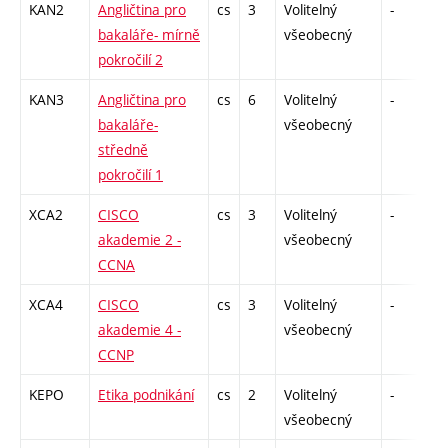
KAN2
Angličtina pro
cs
3
Volitelný
-
z
bakaláře- mírně
všeobecný
pokročilí 2
KAN3
Angličtina pro
cs
6
Volitelný
-
z
bakaláře-
všeobecný
středně
pokročilí 1
XCA2
CISCO
cs
3
Volitelný
-
z
akademie 2 -
všeobecný
CCNA
XCA4
CISCO
cs
3
Volitelný
-
z
akademie 4 -
všeobecný
CCNP
KEPO
Etika podnikání
cs
2
Volitelný
-
z
všeobecný