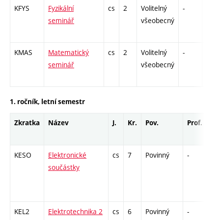
KFYS
Fyzikální
cs
2
Volitelný
-
zá
seminář
všeobecný
KMAS
Matematický
cs
2
Volitelný
-
zá
seminář
všeobecný
1. ročník, letní semestr
Zkratka
Název
J.
Kr.
Pov.
Prof.
Uk
KESO
Elektronické
cs
7
Povinný
-
zá,
součástky
KEL2
Elektrotechnika 2
cs
6
Povinný
-
zá,