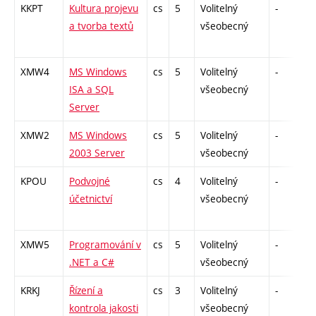
KKPT
Kultura projevu
cs
5
Volitelný
-
z
a tvorba textů
všeobecný
XMW4
MS Windows
cs
5
Volitelný
-
z
ISA a SQL
všeobecný
Server
XMW2
MS Windows
cs
5
Volitelný
-
z
2003 Server
všeobecný
KPOU
Podvojné
cs
4
Volitelný
-
z
účetnictví
všeobecný
XMW5
Programování v
cs
5
Volitelný
-
z
.NET a C#
všeobecný
KRKJ
Řízení a
cs
3
Volitelný
-
z
kontrola jakosti
všeobecný