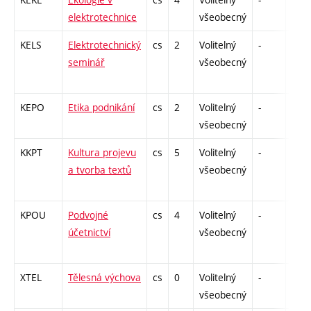
elektrotechnice
všeobecný
KELS
Elektrotechnický
cs
2
Volitelný
-
zá
seminář
všeobecný
KEPO
Etika podnikání
cs
2
Volitelný
-
zá
všeobecný
KKPT
Kultura projevu
cs
5
Volitelný
-
zá
a tvorba textů
všeobecný
KPOU
Podvojné
cs
4
Volitelný
-
zk
účetnictví
všeobecný
XTEL
Tělesná výchova
cs
0
Volitelný
-
zá
všeobecný