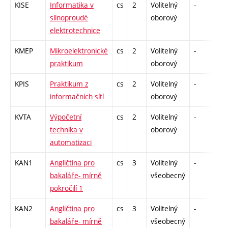
KISE
Informatika v
cs
2
Volitelný
-
zá
silnoproudé
oborový
elektrotechnice
KMEP
Mikroelektronické
cs
2
Volitelný
-
zá
praktikum
oborový
KPIS
Praktikum z
cs
2
Volitelný
-
zá
informačních sítí
oborový
KVTA
Výpočetní
cs
2
Volitelný
-
zá
technika v
oborový
automatizaci
KAN1
Angličtina pro
cs
3
Volitelný
-
zk
bakaláře- mírně
všeobecný
pokročilí 1
KAN2
Angličtina pro
cs
3
Volitelný
-
zk
bakaláře- mírně
všeobecný