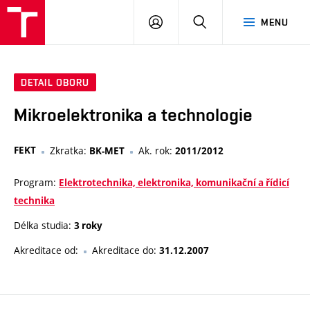
VUT
PŘIHLÁSIT
HLEDAT
MENU
SE
DETAIL OBORU
Mikroelektronika a technologie
FEKT
Zkratka:
Ak. rok:
BK-MET
2011/2012
Program:
Elektrotechnika, elektronika, komunikační a řídicí
technika
Délka studia:
3 roky
Akreditace od:
Akreditace do:
31.12.2007