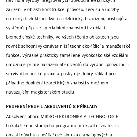
návrhu a výroby integrovaných obvodů a elektrických
zařízení, v oblasti konstrukce, provozu, servisu a údržby
náročných elektronických a elektrických zařízení, přístrojů a
systémů, příp. se speciálními znalostmi i v oblasti
biomedicínské techniky. Ve všech těchto oblastech jsou
rovněž schopni vykonávat nižší technicko-řídicí a manažerské
funkce. Výrazně prakticky zaměřené vysokoškolské vzdělání
umožňuje přímé nasazení absolventů do výrobní, provozní či
servisní technické praxe a poskytuje dobrý základ pro
případné doplnění teoretických znalostí v možném
navazujícím magisterském studiu.
PROFESNÍ PROFIL ABSOLVENTŮ S PŘÍKLADY
Absolvent oboru MIKROELEKTRONIKA A TECHNOLOGIE
bakalářského studijního programu má kvalitní znalosti v
oblasti návrhu a počítačové simulace analogových a