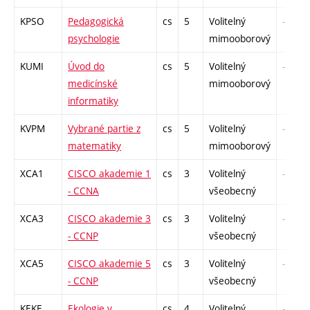
KPSO
Pedagogická
cs
5
Volitelný
-
psychologie
mimooborový
KUMI
Úvod do
cs
5
Volitelný
-
medicínské
mimooborový
informatiky
KVPM
Vybrané partie z
cs
5
Volitelný
-
matematiky
mimooborový
XCA1
CISCO akademie 1
cs
3
Volitelný
-
- CCNA
všeobecný
XCA3
CISCO akademie 3
cs
3
Volitelný
-
- CCNP
všeobecný
XCA5
CISCO akademie 5
cs
3
Volitelný
-
- CCNP
všeobecný
KEKE
Ekologie v
cs
4
Volitelný
-