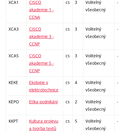
XCA1
CISCO
cs
3
Volitelný
-
akademie 1 -
všeobecný
CCNA
XCA3
CISCO
cs
3
Volitelný
-
akademie 3 -
všeobecný
CCNP
XCA5
CISCO
cs
3
Volitelný
-
akademie 5 -
všeobecný
CCNP
KEKE
Ekologie v
cs
4
Volitelný
-
z
elektrotechnice
všeobecný
KEPO
Etika podnikání
cs
2
Volitelný
-
všeobecný
KKPT
Kultura projevu
cs
5
Volitelný
-
a tvorba textů
všeobecný