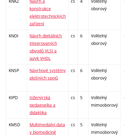
KNKZ
Návrh a
cs
4
Volitelný
-
konstrukce
oborový
elektrotechnických
zařízení
KNDI
Návrh digitálních
cs
6
Volitelný
-
integrovaných
oborový
obvodů VLSI a
jazyk VHDL
KNSP
Návrhové systémy
cs
6
Volitelný
-
plošných spojů
oborový
KIPD
Inženýrská
cs
5
Volitelný
-
pedagogika a
mimooborový
didaktika
KMSD
Multimediální data
cs
5
Volitelný
-
v biomedicíně
mimooborový