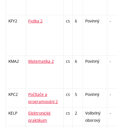
KFY2
Fyzika 2
cs
6
Povinný
-
zá,
KMA2
Matematika 2
cs
6
Povinný
-
zk
KPC2
Počítače a
cs
5
Povinný
-
kl
programování 2
KELP
Elektronické
cs
2
Volitelný
-
zá
praktikum
oborový