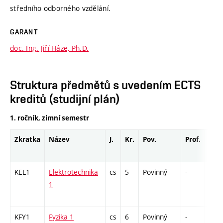
středního odborného vzdělání.
GARANT
doc. Ing. Jiří Háze, Ph.D.
Struktura předmětů s uvedením ECTS
kreditů (studijní plán)
1. ročník, zimní semestr
Zkratka
Název
J.
Kr.
Pov.
Prof.
Uk.
KEL1
Elektrotechnika
cs
5
Povinný
-
zá,z
1
KFY1
Fyzika 1
cs
6
Povinný
-
zá,z