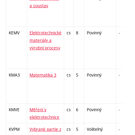
a soustav
KEMV
Elektrotechnické
cs
8
Povinný
-
z
materiály a
výrobní procesy
KMA3
Matematika 3
cs
5
Povinný
-
KMVE
Měření v
cs
6
Povinný
-
z
elektrotechnice
KVPM
Vybrané partie z
cs
5
Volitelný
-