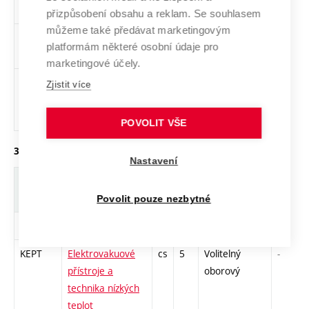
všeobecný
přizpůsobení obsahu a reklam. Se souhlasem
můžeme také předávat marketingovým
KUBC
Úvod do biologie
cs
4
Volitelný
-
platformám některé osobní údaje pro
člověka
všeobecný
marketingové účely.
KPOM
Podnikatelské
cs
4
Volitelný
-
Zjistit více
minimum
všeobecný
POVOLIT VŠE
3. ročník, letní semestr
Nastavení
Zkratka
Název
J.
Kr.
Pov.
Prof.
Povolit pouze nezbytné
KBCM
Bakalářská práce
cs
5
Povinný
-
KEPT
Elektrovakuové
cs
5
Volitelný
-
přístroje a
oborový
technika nízkých
teplot