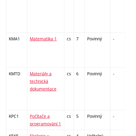
KMA1
Matematika 1
cs
7
Povinný
-
zá,z
KMTD
Materiály a
cs
6
Povinný
-
zá,z
technická
dokumentace
KPC1
Počítače a
cs
5
Povinný
-
kl
programování 1
KEKE
Ekologie v
cs
4
Volitelný
-
zá,z