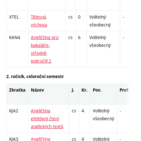
XTEL
Tělesná
cs
0
Volitelný
-
z
výchova
všeobecný
KAN4
Angličtina pro
cs
6
Volitelný
-
z
bakaláře-
všeobecný
středně
pokročilí 2
2. ročník, celoroční semestr
Zkratka
Název
J.
Kr.
Pov.
Prof.
Uk
KJA2
Angličtina
cs
4
Volitelný
-
zá,
efektivní čtení
všeobecný
anglických textů
KJA3
Angličtina
cs
4
Volitelný
-
zá,