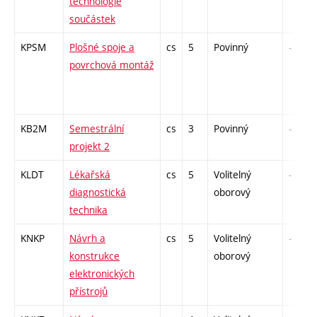
technologie
součástek
KPSM
Plošné spoje a
cs
5
Povinný
-
povrchová montáž
KB2M
Semestrální
cs
3
Povinný
-
projekt 2
KLDT
Lékařská
cs
5
Volitelný
-
diagnostická
oborový
technika
KNKP
Návrh a
cs
5
Volitelný
-
konstrukce
oborový
elektronických
přístrojů