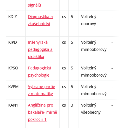
signálů
KDIZ
Diagnostika a
cs
5
Volitelný
-
z
zkušebnictví
oborový
KIPD
Inženýrská
cs
5
Volitelný
-
z
pedagogika a
mimooborový
didaktika
KPSO
Pedagogická
cs
5
Volitelný
-
z
psychologie
mimooborový
KVPM
Vybrané partie
cs
5
Volitelný
-
z
z matematiky
mimooborový
KAN1
Angličtina pro
cs
3
Volitelný
-
z
bakaláře- mírně
všeobecný
pokročilí 1