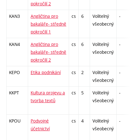
pokročilí 2
KAN3
Angličtina pro
cs
6
Volitelný
-
zk
bakaláře- středně
všeobecný
pokročilí 1
KAN4
Angličtina pro
cs
6
Volitelný
-
zk
bakaláře- středně
všeobecný
pokročilí 2
KEPO
Etika podnikání
cs
2
Volitelný
-
zá
všeobecný
KKPT
Kultura projevu a
cs
5
Volitelný
-
zá
tvorba textů
všeobecný
KPOU
Podvojné
cs
4
Volitelný
-
zk
účetnictví
všeobecný