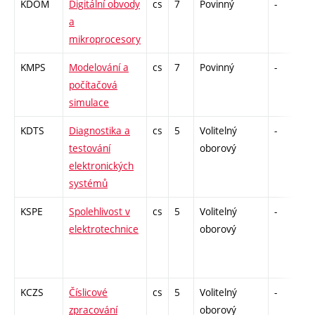
KDOM
Digitální obvody
cs
7
Povinný
-
z
a
mikroprocesory
KMPS
Modelování a
cs
7
Povinný
-
z
počítačová
simulace
KDTS
Diagnostika a
cs
5
Volitelný
-
z
testování
oborový
elektronických
systémů
KSPE
Spolehlivost v
cs
5
Volitelný
-
z
elektrotechnice
oborový
KCZS
Číslicové
cs
5
Volitelný
-
z
zpracování
oborový