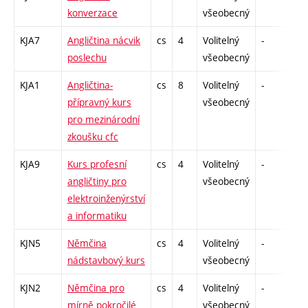
konverzace
všeobecný
KJA7
Angličtina nácvik
cs
4
Volitelný
-
zá,
poslechu
všeobecný
KJA1
Angličtina-
cs
8
Volitelný
-
zá,
přípravný kurs
všeobecný
pro mezinárodní
zkoušku cfc
KJA9
Kurs profesní
cs
4
Volitelný
-
zá,
angličtiny pro
všeobecný
elektroinženýrství
a informatiku
KJN5
Němčina
cs
4
Volitelný
-
zá,
nádstavbový kurs
všeobecný
KJN2
Němčina pro
cs
4
Volitelný
-
zá,
mírně pokročilé
všeobecný