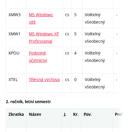
XMW3
MS Windows
cs
5
Volitelný
-
sítě
všeobecný
XMW1
MS Windows XP
cs
5
Volitelný
-
Professional
všeobecný
KPOU
Podvojné
cs
4
Volitelný
-
účetnictví
všeobecný
XTEL
Tělesná výchova
cs
0
Volitelný
-
všeobecný
2. ročník, letní semestr
Zkratka
Název
J.
Kr.
Pov.
Prof.
U