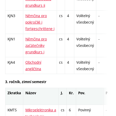
grundkurs ii
KJN3
Němčina pro
cs
4
Volitelný
-
zá,
pokročilé i
všeobecný
fortgeschrittene i
KJN1
Němčina pro
cs
4
Volitelný
-
zá,
začátečníky
všeobecný
grundkurs i
KJA4
Obchodní
cs
4
Volitelný
-
zá,
angličtina
všeobecný
3. ročník, zimní semestr
Zkratka
Název
J.
Kr.
Pov.
Prof.
KMTS
Mikroelektronika a
cs
6
Povinný
-