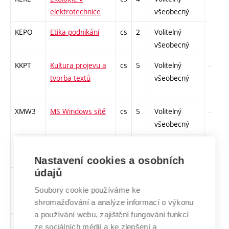
elektrotechnice
všeobecný
KEPO
Etika podnikání
cs
2
Volitelný
-
všeobecný
KKPT
Kultura projevu a
cs
5
Volitelný
-
tvorba textů
všeobecný
XMW3
MS Windows sítě
cs
5
Volitelný
-
všeobecný
XMW1
MS Windows XP
cs
5
Volitelný
-
Professional
všeobecný
Nastavení cookies a osobních
údajů
KPOU
Podvojné
cs
4
Volitelný
-
účetnictví
všeobecný
Soubory cookie používáme ke
shromažďování a analýze informací o výkonu
a používání webu, zajištění fungování funkcí
XTEL
Tělesná výchova
cs
0
Volitelný
-
ze sociálních médií a ke zlepšení a