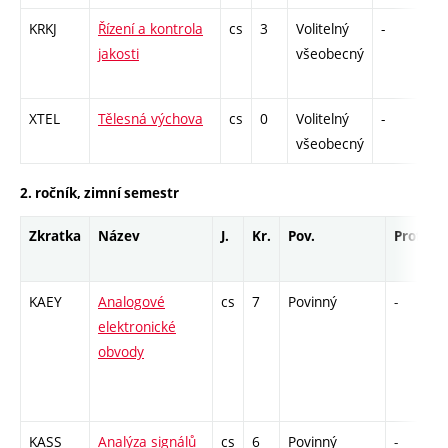
KRKJ
Řízení a kontrola
cs
3
Volitelný
-
zá
jakosti
všeobecný
XTEL
Tělesná výchova
cs
0
Volitelný
-
zá
všeobecný
2. ročník, zimní semestr
Zkratka
Název
J.
Kr.
Pov.
Prof.
KAEY
Analogové
cs
7
Povinný
-
z
elektronické
obvody
KASS
Analýza signálů
cs
6
Povinný
-
z