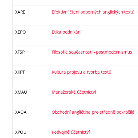
XARE
Efektivní čtení odborných anglických textů
XEPO
Etika podnikání
XFSP
Filosofie současnosti - postmodernismus
XKPT
Kultura projevu a tvorba textů
XMAU
Manažerské účetnictví
XAOA
Obchodní angličtina pro středně pokročilé
XPOU
Podvojné účetnictví