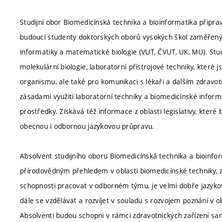
Studijní obor Biomedicínská technika a bioinformatika připrav
budoucí studenty doktorských oborů vysokých škol zaměřený
informatiky a matematické biologie (VUT, ČVUT, UK, MU). Stud
molekulární biologie, laboratorní přístrojové techniky, které
organismu, ale také pro komunikaci s lékaři a dalším zdravo
zásadami využití laboratorní techniky a biomedicínské info
prostředky. Získává též informace z oblasti legislativy, které
obecnou i odbornou jazykovou průpravu.
Absolvent studijního oboru Biomedicínská technika a bioinfo
přírodovědným přehledem v oblasti biomedicínské techniky, z
schopnosti pracovat v odborném týmu, je velmi dobře jazyko
dále se vzdělávat a rozvíjet v souladu s rozvojem poznání v o
Absolventi budou schopni v rámci zdravotnických zařízení sa