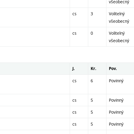
všeobecný
cs
3
Volitelný
všeobecný
cs
0
Volitelný
všeobecný
J.
Kr.
Pov.
cs
6
Povinný
cs
5
Povinný
cs
5
Povinný
cs
5
Povinný