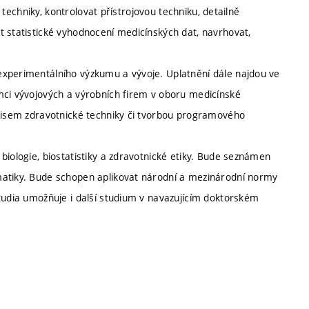
é techniky, kontrolovat přístrojovou techniku, detailně
t statistické vyhodnocení medicínských dat, navrhovat,
experimentálního výzkumu a vývoje. Uplatnění dále najdou ve
mci vývojových a výrobních firem v oboru medicínské
rvisem zdravotnické techniky či tvorbou programového
biologie, biostatistiky a zdravotnické etiky. Bude seznámen
matiky. Bude schopen aplikovat národní a mezinárodní normy
studia umožňuje i další studium v navazujícím doktorském