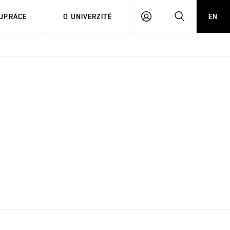
PŘIHLÁSIT
HLEDAT
UPRÁCE
O UNIVERZITĚ
EN
SE