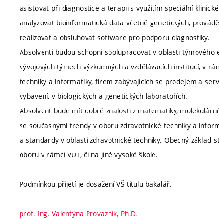
asistovat při diagnostice a terapii s využitím speciální klinick
analyzovat bioinformatická data včetně genetických, provádě
realizovat a obsluhovat software pro podporu diagnostiky.
Absolventi budou schopni spolupracovat v oblasti týmového 
vývojových týmech výzkumných a vzdělávacích institucí, v rá
techniky a informatiky, firem zabývajících se prodejem a se
vybavení, v biologických a genetických laboratořích.
Absolvent bude mít dobré znalosti z matematiky, molekulární 
se současnými trendy v oboru zdravotnické techniky a infor
a standardy v oblasti zdravotnické techniky. Obecný základ 
oboru v rámci VUT, či na jiné vysoké škole.
Podmínkou přijetí je dosažení VŠ titulu bakalář.
prof. Ing. Valentýna Provazník, Ph.D.