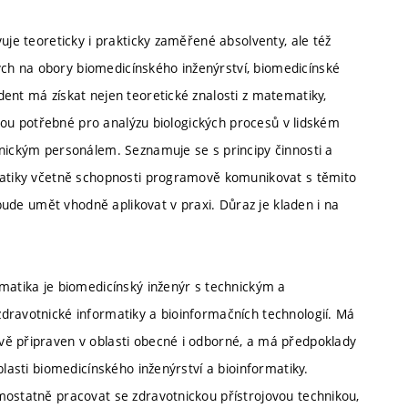
uje teoreticky i prakticky zaměřené absolventy, ale též
ch na obory biomedicínského inženýrství, biomedicínské
ent má získat nejen teoretické znalosti z matematiky,
 jsou potřebné pro analýzu biologických procesů v lidském
tnickým personálem. Seznamuje se s principy činnosti a
rmatiky včetně schopnosti programově komunikovat s těmito
 bude umět vhodně aplikovat v praxi. Důraz je kladen i na
rmatika je biomedicínský inženýr s technickým a
dravotnické informatiky a bioinformačních technologií. Má
vě připraven v oblasti obecné i odborné, a má předpoklady
blasti biomedicínského inženýrství a bioinformatiky.
mostatně pracovat se zdravotnickou přístrojovou technikou,