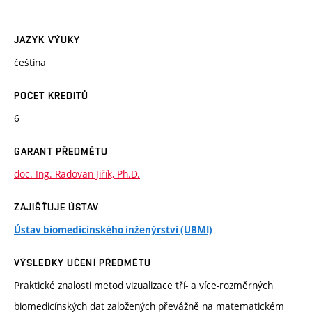
JAZYK VÝUKY
čeština
POČET KREDITŮ
6
GARANT PŘEDMĚTU
doc. Ing. Radovan Jiřík, Ph.D.
ZAJIŠŤUJE ÚSTAV
Ústav biomedicínského inženýrství (UBMI)
VÝSLEDKY UČENÍ PŘEDMĚTU
Praktické znalosti metod vizualizace tří- a více-rozměrných
biomedicínských dat založených převážně na matematickém