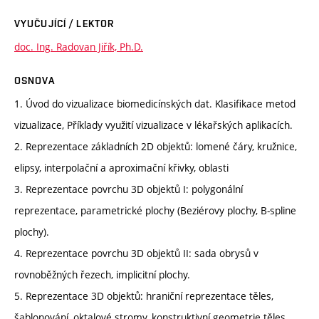
VYUČUJÍCÍ / LEKTOR
doc. Ing. Radovan Jiřík, Ph.D.
OSNOVA
1. Úvod do vizualizace biomedicínských dat. Klasifikace metod
vizualizace, Příklady využití vizualizace v lékařských aplikacích.
2. Reprezentace základních 2D objektů: lomené čáry, kružnice,
elipsy, interpolační a aproximační křivky, oblasti
3. Reprezentace povrchu 3D objektů I: polygonální
reprezentace, parametrické plochy (Beziérovy plochy, B-spline
plochy).
4. Reprezentace povrchu 3D objektů II: sada obrysů v
rovnoběžných řezech, implicitní plochy.
5. Reprezentace 3D objektů: hraniční reprezentace těles,
šablonování, oktalové stromy, konstruktivní geometrie těles.