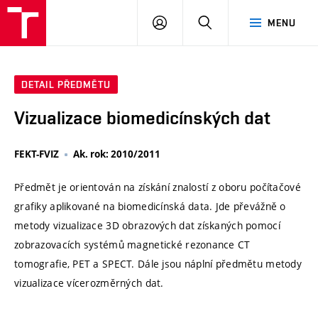
VUT
PŘIHLÁSIT
HLEDAT
MENU
SE
DETAIL PŘEDMĚTU
Vizualizace biomedicínských dat
FEKT-FVIZ
Ak. rok: 2010/2011
Předmět je orientován na získání znalostí z oboru počítačové
grafiky aplikované na biomedicínská data. Jde převážně o
metody vizualizace 3D obrazových dat získaných pomocí
zobrazovacích systémů magnetické rezonance CT
tomografie, PET a SPECT. Dále jsou náplní předmětu metody
vizualizace vícerozměrných dat.