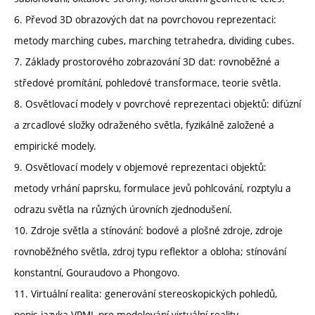
6. Převod 3D obrazových dat na povrchovou reprezentaci:
metody marching cubes, marching tetrahedra, dividing cubes.
7. Základy prostorového zobrazování 3D dat: rovnoběžné a
středové promítání, pohledové transformace, teorie světla.
8. Osvětlovací modely v povrchové reprezentaci objektů: difúzní
a zrcadlové složky odraženého světla, fyzikálně založené a
empirické modely.
9. Osvětlovací modely v objemové reprezentaci objektů:
metody vrhání paprsku, formulace jevů pohlcování, rozptylu a
odrazu světla na různých úrovních zjednodušení.
10. Zdroje světla a stínování: bodové a plošné zdroje, zdroje
rovnoběžného světla, zdroj typu reflektor a obloha; stínování
konstantní, Gouraudovo a Phongovo.
11. Virtuální realita: generování stereoskopických pohledů,
popis jazyka VRML pro modelování virtuální reality.