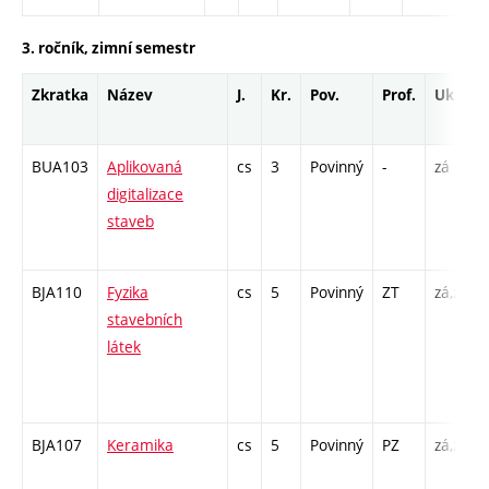
3. ročník, zimní semestr
Zkratka
Název
J.
Kr.
Pov.
Prof.
Uk.
BUA103
Aplikovaná
cs
3
Povinný
-
zá
digitalizace
staveb
BJA110
Fyzika
cs
5
Povinný
ZT
zá,zk
stavebních
látek
BJA107
Keramika
cs
5
Povinný
PZ
zá,zk