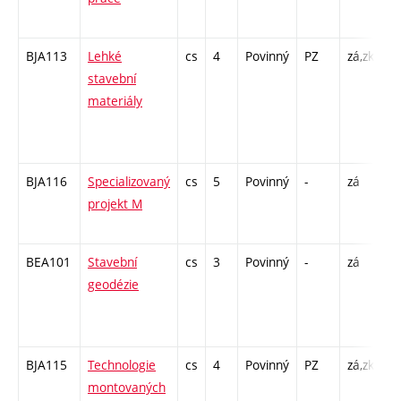
7
BJA113
Lehké
cs
4
Povinný
PZ
zá,zk
P 
stavební
C1
materiály
/ 
39
- 
BJA116
Specializovaný
cs
5
Povinný
-
zá
C1
projekt M
/ 
7
BEA101
Stavební
cs
3
Povinný
-
zá
P 
geodézie
C1
/ 
3
BJA115
Technologie
cs
4
Povinný
PZ
zá,zk
P 
montovaných
C1