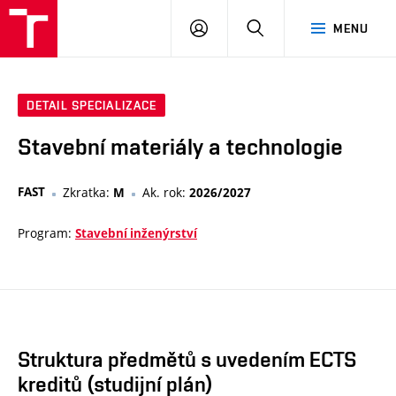
VUT
PŘIHLÁSIT
HLEDAT
MENU
SE
DETAIL SPECIALIZACE
Stavební materiály a technologie
FAST
Zkratka:
Ak. rok:
M
2026/2027
Program:
Stavební inženýrství
Struktura předmětů s uvedením ECTS
kreditů (studijní plán)