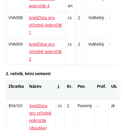
pokročilé 4
en
VYA008
Angličtina pro
cs
2
Volitelný
-
zá
středně pokročilé
1
VYA009
Angličtina pro
cs
2
Volitelný
-
zá
středně pokročilé
2
2. ročník, letní semestr
Zkratka
Název
J.
Kr.
Pov.
Prof.
Uk.
Hod
roz
BYA101
Angličtina
cs
2
Povinný
-
zk
U -
pro středně
pokročilé
(zkouška)