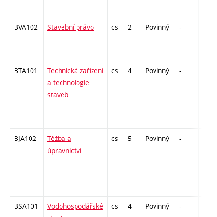
BVA102
Stavební právo
cs
2
Povinný
-
zá
BTA101
Technická zařízení
cs
4
Povinný
-
zá,zk
a technologie
staveb
BJA102
Těžba a
cs
5
Povinný
-
zá,zk
úpravnictví
BSA101
Vodohospodářské
cs
4
Povinný
-
zá,zk