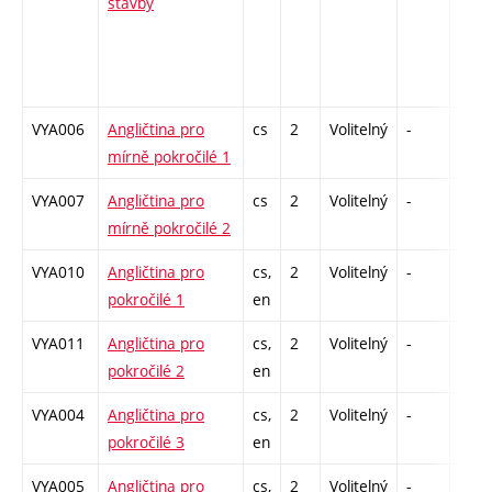
stavby
VYA006
Angličtina pro
cs
2
Volitelný
-
zá
mírně pokročilé 1
VYA007
Angličtina pro
cs
2
Volitelný
-
zá
mírně pokročilé 2
VYA010
Angličtina pro
cs,
2
Volitelný
-
zá
pokročilé 1
en
VYA011
Angličtina pro
cs,
2
Volitelný
-
zá
pokročilé 2
en
VYA004
Angličtina pro
cs,
2
Volitelný
-
zá
pokročilé 3
en
VYA005
Angličtina pro
cs,
2
Volitelný
-
zá