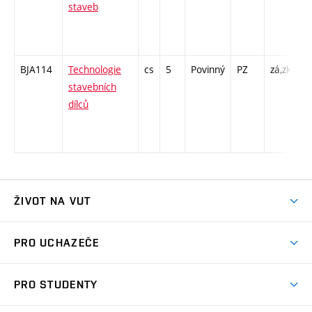
staveb
/ 
39
- 
BJA114
Technologie
cs
5
Povinný
PZ
zá,zk
P 
stavebních
C1
dílců
/ 
26
- 
ŽIVOT NA VUT
Atmosféra VUT
PRO UCHAZEČE
Prostory školy
Proč na VUT
Koleje
PRO STUDENTY
Studijní programy
Stravování