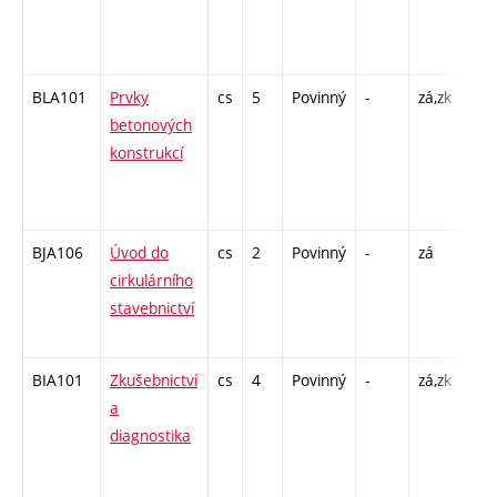
30 
- 48
BLA101
Prvky
cs
5
Povinný
-
zá,zk
P - 
betonových
C1 
konstrukcí
/ SS
30 
- 48
BJA106
Úvod do
cs
2
Povinný
-
zá
P - 
cirkulárního
C1 
stavebnictví
/ SS
26
BIA101
Zkušebnictví
cs
4
Povinný
-
zá,zk
P - 
a
C1 
diagnostika
/ SS
26 
- 26