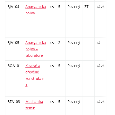
BJA104
Anorganická
cs
5
Povinný
ZT
zá,zk
P - 
pojiva
C1 
/ SS
39 
- 52
BJA105
Anorganická
cs
2
Povinný
-
zá
L - 
pojiva –
SST
laboratoře
13
BOA101
Kovové a
cs
5
Povinný
-
zá,zk
P - 
dřevěné
C1 
konstrukce
/ SS
1
30 
- 48
BFA103
Mechanika
cs
5
Povinný
-
zá,zk
P - 
zemin
C1 
/ SS