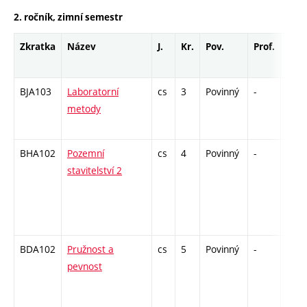
2. ročník, zimní semestr
Zkratka
Název
J.
Kr.
Pov.
Prof.
Uk.
BJA103
Laboratorní
cs
3
Povinný
-
zá
metody
BHA102
Pozemní
cs
4
Povinný
-
zá,zk
stavitelství 2
BDA102
Pružnost a
cs
5
Povinný
-
zá,zk
pevnost