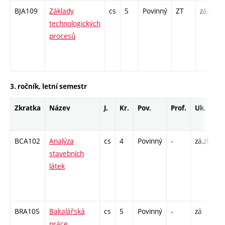
BJA109
Základy
cs
5
Povinný
ZT
zá,zk
technologických
procesů
3. ročník, letní semestr
Zkratka
Název
J.
Kr.
Pov.
Prof.
Uk.
H
r
BCA102
Analýza
cs
4
Povinný
-
zá,zk
P 
stavebních
C1
látek
/ 
39
- 
BRA105
Bakalářská
cs
5
Povinný
-
zá
C1
práce
/ 