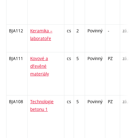
BJA112
Keramika –
cs
2
Povinný
-
zá,zk
laboratoře
BJA111
Kovové a
cs
5
Povinný
PZ
zá,zk
dřevěné
materiály
BJA108
Technologie
cs
5
Povinný
PZ
zá,zk
betonu 1