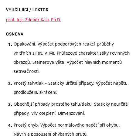
VYUČUJÍCÍ / LEKTOR
prof. Ing. Zdeněk Kala, Ph.D.
OSNOVA
Opakování. Výpočet podporových reakcí, průběhy
vnitřních sil (N, V, M). Průřezové charakteristiky rovinných
obrazců. Steinerova věta. Výpočet hlavních momentů
setrvačnosti.
Prostý tah/tlak – Staticky určité případy. Výpočet napětí,
prodloužení, zkrácení.
Obecnější případy prostého tahu/tlaku. Staticky neurčité
případy. Vliv oteplení. Dimenzování.
Prostý ohyb. Výpočet normálového napětí při ohybu.
Návrh a posouzení ohýbaných prutů.