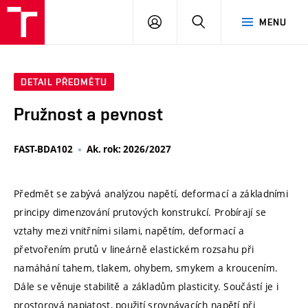
VUT
PŘIHLÁSIT
HLEDAT
MENU
SE
DETAIL PŘEDMĚTU
Pružnost a pevnost
FAST-BDA102
Ak. rok: 2026/2027
Předmět se zabývá analýzou napětí, deformací a základními
principy dimenzování prutových konstrukcí. Probírají se
vztahy mezi vnitřními silami, napětím, deformací a
přetvořením prutů v lineárně elastickém rozsahu při
namáhání tahem, tlakem, ohybem, smykem a kroucením.
Dále se věnuje stabilitě a základům plasticity. Součástí je i
prostorová napjatost, použití srovnávacích napětí při