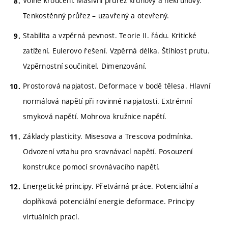
Volné kroucení. Masivní průřez kruhový a nekruhový.
Tenkostěnný průřez – uzavřený a otevřený.
Stabilita a vzpěrná pevnost. Teorie II. řádu. Kritické
zatížení. Eulerovo řešení. Vzpěrná délka. Štíhlost prutu.
Vzpěrnostní součinitel. Dimenzování.
Prostorová napjatost. Deformace v bodě tělesa. Hlavní
normálová napětí při rovinné napjatosti. Extrémní
smyková napětí. Mohrova kružnice napětí.
Základy plasticity. Misesova a Trescova podmínka.
Odvození vztahu pro srovnávací napětí. Posouzení
konstrukce pomocí srovnávacího napětí.
Energetické principy. Přetvárná práce. Potenciální a
doplňková potenciální energie deformace. Principy
virtuálních prací.