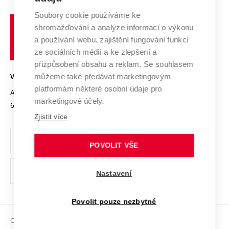
Systém zajišťování kvality výzkumu
Profil univerzity
Spolupráce se školami
Soubory cookie používáme ke
Vysoké
Výzkumné infrastruktury
shromažďování a analýze informací o výkonu
Udržitelná univerzita
učení
Služby univerzity
Transfer znalostí
a používání webu, zajištění fungování funkcí
technické
Podnikavá univerzita / ContriBUTe
Mezinárodní dohody
ze sociálních médií a ke zlepšení a
Open Science
v
Bezpečná univerzita
přizpůsobení obsahu a reklam. Se souhlasem
Univerzitní sítě
Brně
Projekty
můžeme také předávat marketingovým
VYSOKÉ UČENÍ TECHNICKÉ V BRNĚ
Vyznamenání
platformám některé osobní údaje pro
Projekty ze strukturálních fondů
Antonínská 548/1
www.vut.cz
marketingové účely.
Organizační struktura
602 00 Brno
vut@vutbr.cz
Specifický výzkum
Zjistit více
Úřední deska
Ochrana osobních údajů
POVOLIT VŠE
(externí
Pracovní příležitosti
Nastavení
odkaz)
Podpora a rozvoj zaměstnanců a studujících
Povolit pouze nezbytné
Rovné příležitosti
Copyright © 2026 VUT
Sociální bezpečí