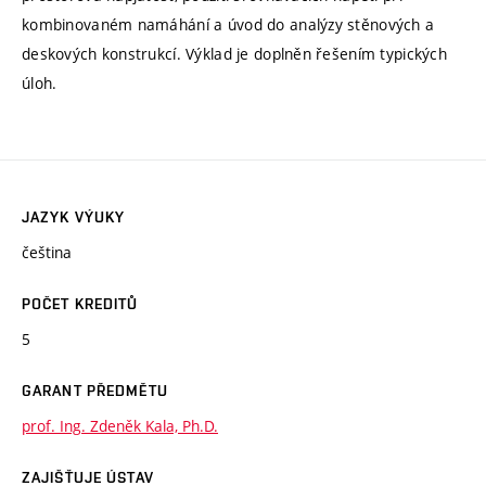
kombinovaném namáhání a úvod do analýzy stěnových a
deskových konstrukcí. Výklad je doplněn řešením typických
úloh.
JAZYK VÝUKY
čeština
POČET KREDITŮ
5
GARANT PŘEDMĚTU
prof. Ing. Zdeněk Kala, Ph.D.
ZAJIŠŤUJE ÚSTAV