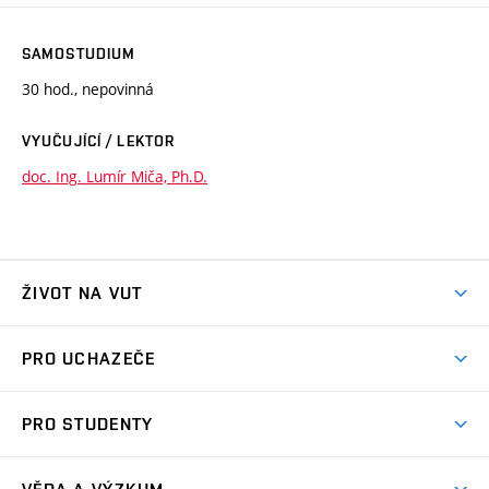
SAMOSTUDIUM
30 hod., nepovinná
VYUČUJÍCÍ / LEKTOR
doc. Ing. Lumír Miča, Ph.D.
ŽIVOT NA VUT
Atmosféra VUT
PRO UCHAZEČE
Prostory školy
Proč na VUT
Koleje
PRO STUDENTY
Studijní programy
Stravování
Předměty
Studijní předpisy
Studium a stáže v zahraničí
Stipendia
Dny otevřených dveří