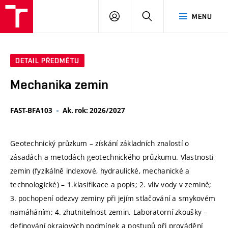
VUT
PŘIHLÁSIT
HLEDAT
MENU
SE
DETAIL PŘEDMĚTU
Mechanika zemin
FAST-BFA103
Ak. rok: 2026/2027
Geotechnický průzkum – získání základních znalostí o
zásadách a metodách geotechnického průzkumu. Vlastnosti
zemin (fyzikálně indexové, hydraulické, mechanické a
technologické) – 1.klasifikace a popis; 2. vliv vody v zemině;
3. pochopení odezvy zeminy při jejím stlačování a smykovém
namáháním; 4. zhutnitelnost zemin. Laboratorní zkoušky –
definování okrajových podmínek a postupů při provádění