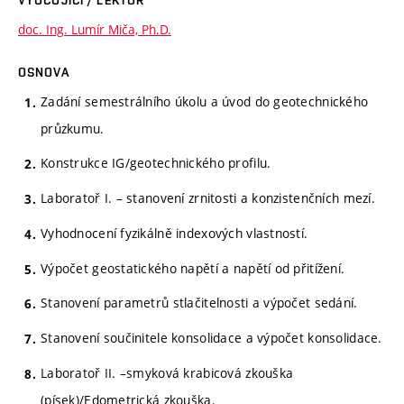
doc. Ing. Lumír Miča, Ph.D.
OSNOVA
Zadání semestrálního úkolu a úvod do geotechnického
průzkumu.
Konstrukce IG/geotechnického profilu.
Laboratoř I. – stanovení zrnitosti a konzistenčních mezí.
Vyhodnocení fyzikálně indexových vlastností.
Výpočet geostatického napětí a napětí od přitížení.
Stanovení parametrů stlačitelnosti a výpočet sedání.
Stanovení součinitele konsolidace a výpočet konsolidace.
Laboratoř II. –smyková krabicová zkouška
(písek)/Edometrická zkouška.