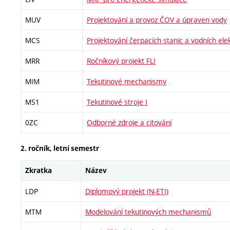
MUV
Projektování a provoz ČOV a úpraven vody
MCS
Projektování čerpacích stanic a vodních ele
MRR
Ročníkový projekt FLI
MIM
Tekutinové mechanismy
MS1
Tekutinové stroje I
0ZC
Odborné zdroje a citování
2. ročník, letní semestr
Zkratka
Název
LDP
Diplomový projekt (N-ETI)
MTM
Modelování tekutinových mechanismů