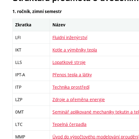
1. ročník, zimní semestr
Zkratka
Název
LFI
Fluidní inženýrství
IKT
Kotle a výměníky tepla
LLS
Lopatkové stroje
IPT-A
Přenos tepla a látky
ITP
Technika prostředí
LZP
Zdroje a přeměna energie
0MT
Seminář aplikované mechaniky tekutin a tek
LTC
Tepelná čerpadla
MMP
Úvod do výpočtového modelování proudění