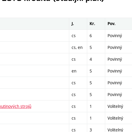
J.
Kr.
Pov.
cs
6
Povinný
cs, en
5
Povinný
cs
4
Povinný
en
5
Povinný
cs
5
Povinný
cs
5
Povinný
utinových strojů
cs
1
Volitelný
cs
1
Volitelný
cs
3
Volitelný