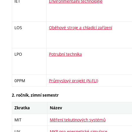
IET
Environmentální technologie
LOS
Oběhové stroje a chladící zařízení
LPO
Potrubní technika
0PPM
Průmyslový projekt (N-FLI)
2. ročník, zimní semestr
Zkratka
Název
MIT
Měření tekutinových systémů
LIV
MKP pro energetické simulace