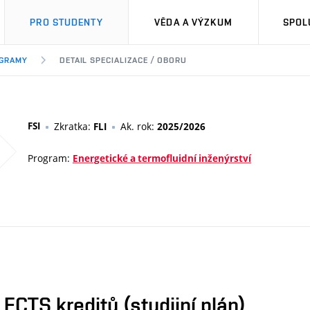
PRO STUDENTY
VĚDA A VÝZKUM
SPOL
OGRAMY
DETAIL SPECIALIZACE / OBORU
FSI
Zkratka:
Ak. rok:
FLI
2025/2026
Program:
Energetické a termofluidní inženýrství
CTS kreditů (studijní plán)