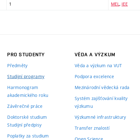
1
MEL
,
IEE
PRO STUDENTY
VĚDA A VÝZKUM
Předměty
Věda a výzkum na VUT
Studijní programy
Podpora excelence
Harmonogram
Mezinárodní vědecká rada
akademického roku
Systém zajišťování kvality
Závěrečné práce
výzkumu
Doktorské studium
Výzkumné infrastruktury
Studijní předpisy
Transfer znalostí
Poplatky za studium
Open Science