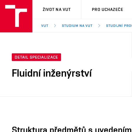
VUT
ŽIVOT NA VUT
PRO UCHAZEČE
VUT
STUDIUM NA VUT
STUDIJNÍ PR
DETAIL SPECIALIZACE
Fluidní inženýrství
Struktura předmětů s uvedením E