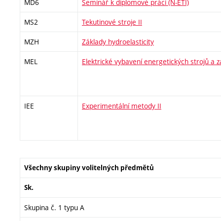
MD6
Seminář k diplomové práci (N-ETI)
MS2
Tekutinové stroje II
MZH
Základy hydroelasticity
MEL
Elektrické vybavení energetických strojů a z
IEE
Experimentální metody II
Všechny skupiny volitelných předmětů
Sk.
Skupina č. 1 typu A