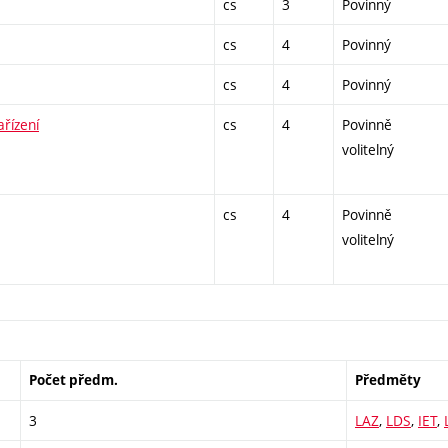
cs
3
Povinný
cs
4
Povinný
cs
4
Povinný
ařízení
cs
4
Povinně
volitelný
cs
4
Povinně
volitelný
Počet předm.
Předměty
3
LAZ
,
LDS
,
IET
,