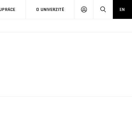
PŘIHLÁSIT
HLEDAT
UPRÁCE
O UNIVERZITĚ
EN
SE