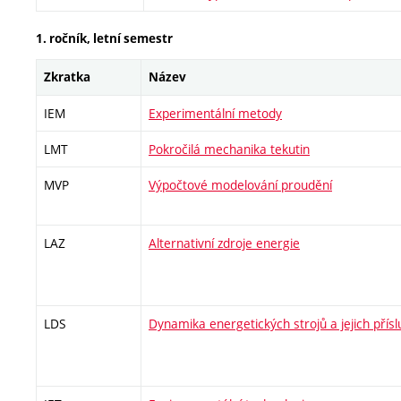
1. ročník, letní semestr
Zkratka
Název
IEM
Experimentální metody
LMT
Pokročilá mechanika tekutin
MVP
Výpočtové modelování proudění
LAZ
Alternativní zdroje energie
LDS
Dynamika energetických strojů a jejich přísl