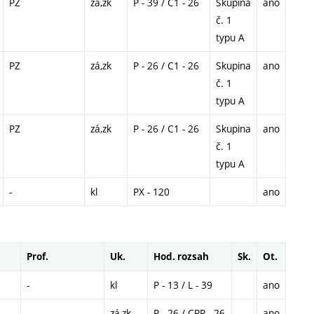
PZ
zá,zk
P - 39 / C1 - 26
Skupina
ano
č. 1
typu A
PZ
zá,zk
P - 26 / C1 - 26
Skupina
ano
č. 1
typu A
PZ
zá,zk
P - 26 / C1 - 26
Skupina
ano
č. 1
typu A
-
kl
PX - 120
ano
Prof.
Uk.
Hod. rozsah
Sk.
Ot.
-
kl
P - 13 / L - 39
ano
-
zá,zk
P - 26 / CPP - 26
ano