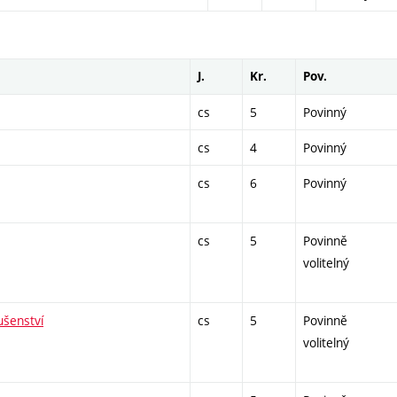
J.
Kr.
Pov.
cs
5
Povinný
cs
4
Povinný
cs
6
Povinný
cs
5
Povinně
volitelný
ušenství
cs
5
Povinně
volitelný