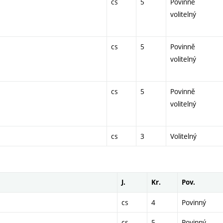
cs
5
Povinně
volitelný
cs
5
Povinně
volitelný
cs
5
Povinně
volitelný
cs
3
Volitelný
J.
Kr.
Pov.
cs
4
Povinný
cs
5
Povinný