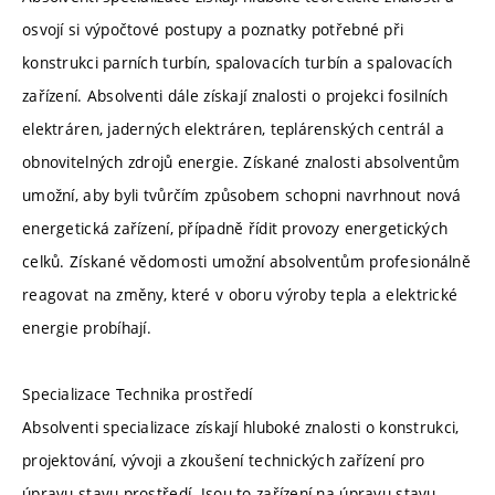
osvojí si výpočtové postupy a poznatky potřebné při
konstrukci parních turbín, spalovacích turbín a spalovacích
zařízení. Absolventi dále získají znalosti o projekci fosilních
elektráren, jaderných elektráren, teplárenských centrál a
obnovitelných zdrojů energie. Získané znalosti absolventům
umožní, aby byli tvůrčím způsobem schopni navrhnout nová
energetická zařízení, případně řídit provozy energetických
celků. Získané vědomosti umožní absolventům profesionálně
reagovat na změny, které v oboru výroby tepla a elektrické
energie probíhají.
Specializace Technika prostředí
Absolventi specializace získají hluboké znalosti o konstrukci,
projektování, vývoji a zkoušení technických zařízení pro
úpravu stavu prostředí. Jsou to zařízení na úpravu stavu