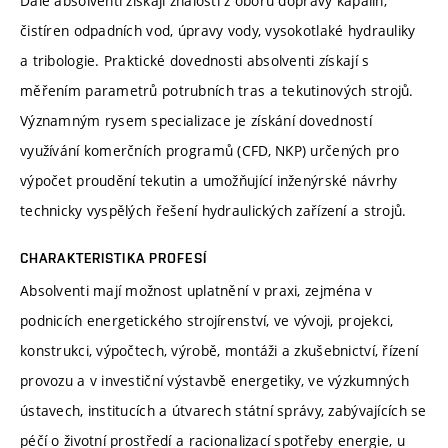
Dále absolventi získají znalosti z oboru dopravy kapalin,
čistíren odpadních vod, úpravy vody, vysokotlaké hydrauliky
a tribologie. Praktické dovednosti absolventi získají s
měřením parametrů potrubních tras a tekutinových strojů.
Významným rysem specializace je získání dovedností
využívání komerčních programů (CFD, NKP) určených pro
výpočet proudění tekutin a umožňující inženýrské návrhy
technicky vyspělých řešení hydraulických zařízení a strojů.
CHARAKTERISTIKA PROFESÍ
Absolventi mají možnost uplatnění v praxi, zejména v
podnicích energetického strojírenství, ve vývoji, projekci,
konstrukci, výpočtech, výrobě, montáži a zkušebnictví, řízení
provozu a v investiční výstavbě energetiky, ve výzkumných
ústavech, institucích a útvarech státní správy, zabývajících se
péčí o životní prostředí a racionalizací spotřeby energie, u