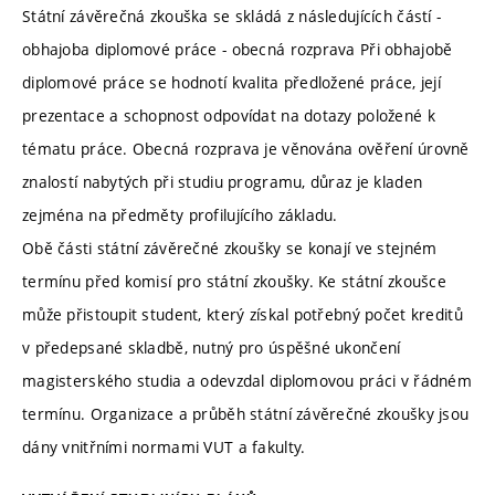
Státní závěrečná zkouška se skládá z následujících částí -
obhajoba diplomové práce - obecná rozprava Při obhajobě
diplomové práce se hodnotí kvalita předložené práce, její
prezentace a schopnost odpovídat na dotazy položené k
tématu práce. Obecná rozprava je věnována ověření úrovně
znalostí nabytých při studiu programu, důraz je kladen
zejména na předměty profilujícího základu.
Obě části státní závěrečné zkoušky se konají ve stejném
termínu před komisí pro státní zkoušky. Ke státní zkoušce
může přistoupit student, který získal potřebný počet kreditů
v předepsané skladbě, nutný pro úspěšné ukončení
magisterského studia a odevzdal diplomovou práci v řádném
termínu. Organizace a průběh státní závěrečné zkoušky jsou
dány vnitřními normami VUT a fakulty.