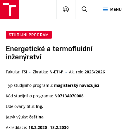
VUT
PŘIHLÁSIT
HLEDAT
MENU
SE
STUDIJNÍ PROGRAM
Energetické a termofluidní
inženýrství
Fakulta:
Zkratka:
Ak. rok:
FSI
N-ETI-P
2025/2026
Typ studijního programu:
magisterský navazující
Kód studijního programu:
N0713A070008
Udělovaný titul:
Ing.
Jazyk výuky:
čeština
Akreditace:
18.2.2020 - 18.2.2030