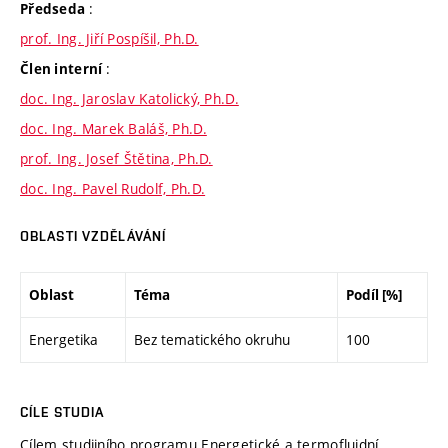
:
Předseda
prof. Ing. Jiří Pospíšil, Ph.D.
:
Člen interní
doc. Ing. Jaroslav Katolický, Ph.D.
doc. Ing. Marek Baláš, Ph.D.
prof. Ing. Josef Štětina, Ph.D.
doc. Ing. Pavel Rudolf, Ph.D.
OBLASTI VZDĚLÁVÁNÍ
Oblast
Téma
Podíl [%]
Energetika
Bez tematického okruhu
100
CÍLE STUDIA
Cílem studijního programu Energetické a termofluidní