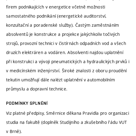
firem podnikajících v energetice včetně možnosti
samostatného podnikání (energetické auditorství,
konzultační a poradenské služby). Častým zaměstnáním
absolventů je konstrukce a projekce jakýchkoliv točivých
strojů, provozní technici v čistírnách odpadních vod a všech
druzích elektráren a vodáren. Absolventi najdou uplatnění
při konstrukci a vývoji pneumatických a hydraulických prvků i
v medicínském inženýrství. Široké znalosti z oboru proudění
tekutin umožňují dále nalézt uplatnění v automobilním
průmyslu a dopravní technice.
PODMÍNKY SPLNĚNÍ
Viz platné předpisy, Směrnice děkana Pravidla pro organizaci
studia na fakultě (doplněk Studijního a zkušebního řádu VUT
v Brně).