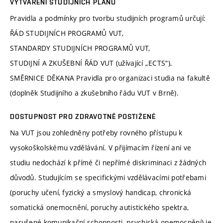
VYTVÁŘENÍ STUDIJNÍCH PLÁNŮ
Pravidla a podmínky pro tvorbu studijních programů určují:
ŘÁD STUDIJNÍCH PROGRAMŮ VUT,
STANDARDY STUDIJNÍCH PROGRAMŮ VUT,
STUDIJNÍ A ZKUŠEBNÍ ŘÁD VUT (užívající „ECTS“),
SMĚRNICE DĚKANA Pravidla pro organizaci studia na fakultě
(doplněk Studijního a zkušebního řádu VUT v Brně).
DOSTUPNOST PRO ZDRAVOTNĚ POSTIŽENÉ
Na VUT jsou zohledněny potřeby rovného přístupu k
vysokoškolskému vzdělávání. V přijímacím řízení ani ve
studiu nedochází k přímé či nepřímé diskriminaci z žádných
důvodů. Studujícím se specifickými vzdělávacími potřebami
(poruchy učení, fyzický a smyslový handicap, chronická
somatická onemocnění, poruchy autistického spektra,
narušené komunikační schopnosti, psychická onemocnění) je