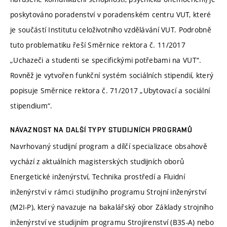
poskytováno poradenství v poradenském centru VUT, které
je součástí Institutu celoživotního vzdělávání VUT. Podrobně
tuto problematiku řeší Směrnice rektora č. 11/2017
„Uchazeči a studenti se specifickými potřebami na VUT“.
Rovněž je vytvořen funkční systém sociálních stipendií, který
popisuje Směrnice rektora č. 71/2017 „Ubytovací a sociální
stipendium“.
NÁVAZNOST NA DALŠÍ TYPY STUDIJNÍCH PROGRAMŮ
Navrhovaný studijní program a dílčí specializace obsahově
vychází z aktuálních magisterských studijních oborů
Energetické inženýrství, Technika prostředí a Fluidní
inženýrství v rámci studijního programu Strojní inženýrství
(M2I-P), který navazuje na bakalářský obor Základy strojního
inženýrství ve studijním programu Strojírenství (B3S-A) nebo