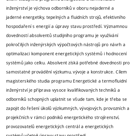
inženýrství je výchova odborníků v oboru nejaderné a
jaderné energetiky, tepelných a fluidních strojů, efektivního
hospodaření s energií a úpravy stavu prostředí. Významnou
dovedností absolventů studijního programu je využívání
pokročilých inženýrských výpočtových nástrojů pro návrh a
optimalizaci komponent energetických systémů i hodnocení
systémů jako celku. Absolvent získá potřebné dovednosti pro
samostatné provádění výzkumu, vývoje a konstrukce. Cílem
magisterského studia programu Energetické a termofluidní
inženýrství je příprava vysoce kvalifikovaných techniků a
odborníků schopných uplatnit se všude tam, kde je třeba se
zapojit do řešení úkolů výzkumných, vývojových, provozních a
projekčních v rámci podniků energetického strojírenství,
provozovatelů energetických centrál a energetických
systémů včetně úpravy stavu prostředí.