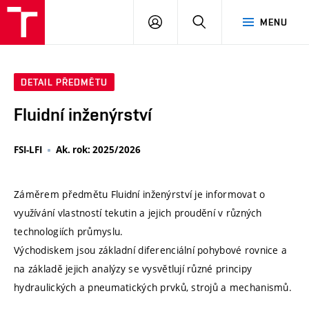
VUT
PŘIHLÁSIT
HLEDAT
MENU
SE
DETAIL PŘEDMĚTU
Fluidní inženýrství
FSI-LFI
Ak. rok: 2025/2026
Záměrem předmětu Fluidní inženýrství je informovat o
využívání vlastností tekutin a jejich proudění v různých
technologiích průmyslu.
Východiskem jsou základní diferenciální pohybové rovnice a
na základě jejich analýzy se vysvětlují různé principy
hydraulických a pneumatických prvků, strojů a mechanismů.