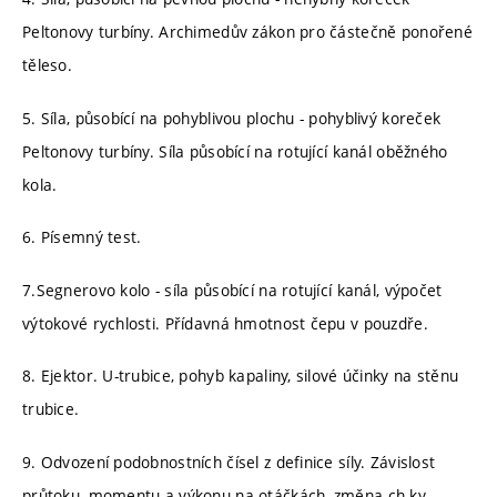
Peltonovy turbíny. Archimedův zákon pro částečně ponořené
těleso.
5. Síla, působící na pohyblivou plochu - pohyblivý koreček
Peltonovy turbíny. Síla působící na rotující kanál oběžného
kola.
6. Písemný test.
7.Segnerovo kolo - síla působící na rotující kanál, výpočet
výtokové rychlosti. Přídavná hmotnost čepu v pouzdře.
8. Ejektor. U-trubice, pohyb kapaliny, silové účinky na stěnu
trubice.
9. Odvození podobnostních čísel z definice síly. Závislost
průtoku, momentu a výkonu na otáčkách, změna ch-ky