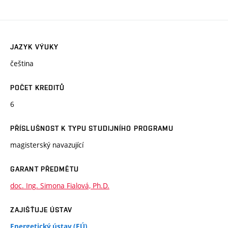
JAZYK VÝUKY
čeština
POČET KREDITŮ
6
PŘÍSLUŠNOST K TYPU STUDIJNÍHO PROGRAMU
magisterský navazující
GARANT PŘEDMĚTU
doc. Ing. Simona Fialová, Ph.D.
ZAJIŠŤUJE ÚSTAV
Energetický ústav (EÚ)