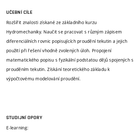
UČEBNÍ CÍLE
Rozšířit znalosti získané ze základního kurzu
Hydromechaniky. Naučit se pracovat s různým zápisem
diferenciálních rovnic popisujících proudění tekutin a jejich
použití při řešení vhodně zvolených úloh. Propojení
matematického popisu s fyzikální podstatou dějů spojených s
prouděním tekutin. Získání teoretického základu k
výpočtovému modelování proudění.
STUDIJNÍ OPORY
E-learning: