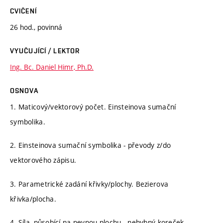
CVIČENÍ
26 hod., povinná
VYUČUJÍCÍ / LEKTOR
Ing. Bc. Daniel Himr, Ph.D.
OSNOVA
1. Maticový/vektorový počet. Einsteinova sumační
symbolika.
2. Einsteinova sumační symbolika - převody z/do
vektorového zápisu.
3. Parametrické zadání křivky/plochy. Bezierova
křivka/plocha.
4. Síla, působící na pevnou plochu - nehybný koreček