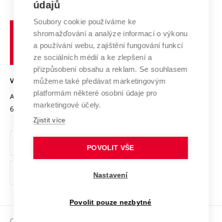
E-přihláška
údajů
Zahraniční spolupráce
Systém zajišťování kvality výzkumu
Profil univerzity
Spolupráce se školami
Soubory cookie používáme ke
Vysoké
Výzkumné infrastruktury
shromažďování a analýze informací o výkonu
Udržitelná univerzita
učení
Služby univerzity
Transfer znalostí
a používání webu, zajištění fungování funkcí
technické
Podnikavá univerzita / ContriBUTe
Mezinárodní dohody
ze sociálních médií a ke zlepšení a
Open Science
v
Bezpečná univerzita
přizpůsobení obsahu a reklam. Se souhlasem
Univerzitní sítě
Brně
Projekty
můžeme také předávat marketingovým
VYSOKÉ UČENÍ TECHNICKÉ V BRNĚ
Vyznamenání
platformám některé osobní údaje pro
Projekty ze strukturálních fondů
Antonínská 548/1
www.vut.cz
marketingové účely.
Organizační struktura
602 00 Brno
vut@vutbr.cz
Specifický výzkum
Zjistit více
Úřední deska
Ochrana osobních údajů
POVOLIT VŠE
(externí
Pracovní příležitosti
Nastavení
odkaz)
Podpora a rozvoj zaměstnanců a studujících
Povolit pouze nezbytné
Rovné příležitosti
Copyright © 2026 VUT
Sociální bezpečí