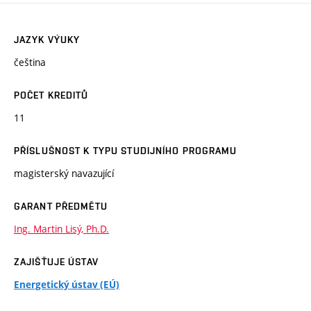
JAZYK VÝUKY
čeština
POČET KREDITŮ
11
PŘÍSLUŠNOST K TYPU STUDIJNÍHO PROGRAMU
magisterský navazující
GARANT PŘEDMĚTU
Ing. Martin Lisý, Ph.D.
ZAJIŠŤUJE ÚSTAV
Energetický ústav (EÚ)