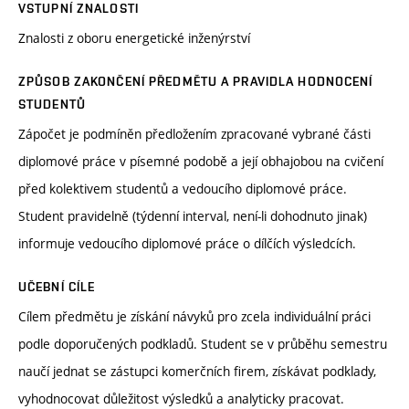
VSTUPNÍ ZNALOSTI
Znalosti z oboru energetické inženýrství
ZPŮSOB ZAKONČENÍ PŘEDMĚTU A PRAVIDLA HODNOCENÍ
STUDENTŮ
Zápočet je podmíněn předložením zpracované vybrané části
diplomové práce v písemné podobě a její obhajobou na cvičení
před kolektivem studentů a vedoucího diplomové práce.
Student pravidelně (týdenní interval, není-li dohodnuto jinak)
informuje vedoucího diplomové práce o dílčích výsledcích.
UČEBNÍ CÍLE
Cílem předmětu je získání návyků pro zcela individuální práci
podle doporučených podkladů. Student se v průběhu semestru
naučí jednat se zástupci komerčních firem, získávat podklady,
vyhodnocovat důležitost výsledků a analyticky pracovat.