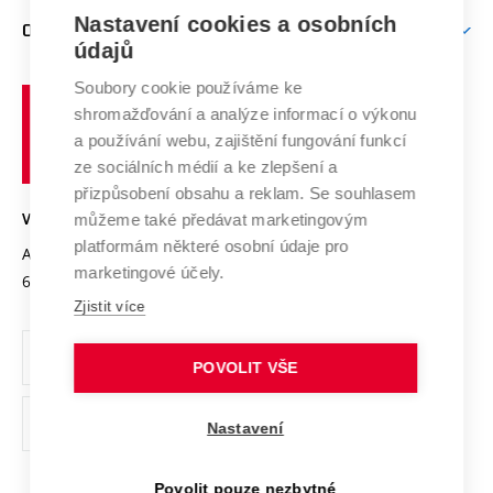
Zpracování osobních údajů uchazečů o studium
Firemní spolupráce
Mezinárodní vědecká rada
Nastavení cookies a osobních
O UNIVERZITĚ
Doktorské studium
Podpora podnikání
E-přihláška
údajů
Zahraniční spolupráce
Systém zajišťování kvality výzkumu
Profil univerzity
Spolupráce se školami
Soubory cookie používáme ke
Vysoké
Výzkumné infrastruktury
shromažďování a analýze informací o výkonu
Udržitelná univerzita
učení
Služby univerzity
Transfer znalostí
a používání webu, zajištění fungování funkcí
technické
Podnikavá univerzita / ContriBUTe
Mezinárodní dohody
ze sociálních médií a ke zlepšení a
Open Science
v
Bezpečná univerzita
přizpůsobení obsahu a reklam. Se souhlasem
Univerzitní sítě
Brně
Projekty
můžeme také předávat marketingovým
VYSOKÉ UČENÍ TECHNICKÉ V BRNĚ
Vyznamenání
platformám některé osobní údaje pro
Projekty ze strukturálních fondů
Antonínská 548/1
www.vut.cz
marketingové účely.
Organizační struktura
602 00 Brno
vut@vutbr.cz
Specifický výzkum
Zjistit více
Úřední deska
Ochrana osobních údajů
POVOLIT VŠE
(externí
Pracovní příležitosti
Nastavení
odkaz)
Podpora a rozvoj zaměstnanců a studujících
Povolit pouze nezbytné
Rovné příležitosti