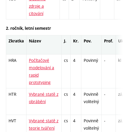
zdroje a
citování
2. ročník, letní semestr
Zkratka
Název
J.
Kr.
Pov.
Prof.
Uk.
HRA
Počítačové
cs
4
Povinný
-
kl
modelování a
rapid
prototyping
HTR
Vybrané statě z
cs
4
Povinně
-
zá,zk
obrábění
volitelný
HVT
Vybrané statě z
cs
4
Povinně
-
zá,zk
teorie tváření
volitelný