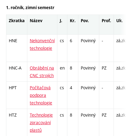
1. ročník, zimní semestr
Zkratka
Název
J.
Kr.
Pov.
Prof.
Uk.
Ho
ro
HNE
Nekonvenční
cs
6
Povinný
-
zá,zk
P -
technologie
CP
26
HNC-A
Obrábění na
en
8
Povinný
PZ
zá,zk
P -
CNC strojích
L -
HPT
Počítačová
cs
4
Povinný
-
zá,zk
P -
podpora
CP
technologie
26
HTZ
Technologie
cs
8
Povinný
PZ
zá,zk
P -
zpracování
L -
plastů