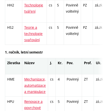
HH2
Technologie
cs
5
Povinně
PZ
zá,zk
P -
tváření
volitelný
L -
HS2
Teorie a
cs
5
Povinně
PZ
zá,zk
P -
technologie
volitelný
L -
svařování
1. ročník, letní semestr
Zkratka
Název
J.
Kr.
Pov.
Prof.
Uk.
H
r
HME
Mechanizace,
cs
4
Povinný
ZT
zá,zk
P 
automatizace
C1
a manipulace
HPU
Renovace a
cs
5
Povinný
ZT
zá,zk
P 
povrchové
L 