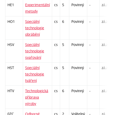
HE1
Experimentální
cs
5
Povinný
-
zá,zk
metody
HO1
Speciální
cs
6
Povinný
-
zá,zk
technologie
obrábění
HSV
Speciální
cs
5
Povinný
-
zá,zk
technologie
svařování
HST
Speciální
cs
5
Povinný
-
zá,zk
technologie
tváření
HTV
Technologická
cs
6
Povinný
-
zá,zk
příprava
výroby
0ZC
Odborné
cs
2
Volitelný
-
zá