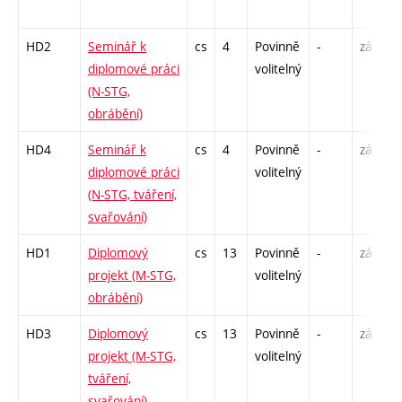
HD2
Seminář k
cs
4
Povinně
-
zá
diplomové práci
volitelný
(N-STG,
obrábění)
HD4
Seminář k
cs
4
Povinně
-
zá
diplomové práci
volitelný
(N-STG, tváření,
svařování)
HD1
Diplomový
cs
13
Povinně
-
zá
projekt (M-STG,
volitelný
obrábění)
HD3
Diplomový
cs
13
Povinně
-
zá
projekt (M-STG,
volitelný
tváření,
svařování)