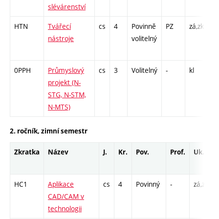
slévárenství
HTN
Tvářecí
cs
4
Povinně
PZ
zá,zk
P 
nástroje
volitelný
CP
3
0PPH
Průmyslový
cs
3
Volitelný
-
kl
PX
projekt (N-
1
STG, N-STM,
N-MTS)
2. ročník, zimní semestr
Zkratka
Název
J.
Kr.
Pov.
Prof.
Uk.
HC1
Aplikace
cs
4
Povinný
-
zá,zk
CAD/CAM v
technologii