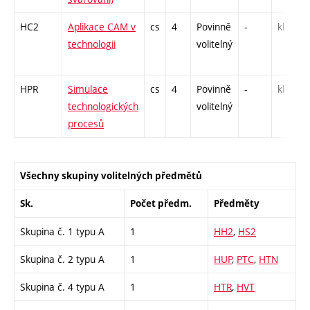
HC2
Aplikace CAM v
cs
4
Povinně
-
kl
technologii
volitelný
HPR
Simulace
cs
4
Povinně
-
kl
technologických
volitelný
procesů
Všechny skupiny volitelných předmětů
Sk.
Počet předm.
Předměty
Skupina č. 1 typu A
1
HH2
,
HS2
Skupina č. 2 typu A
1
HUP
,
PTC
,
HTN
Skupina č. 4 typu A
1
HTR
,
HVT