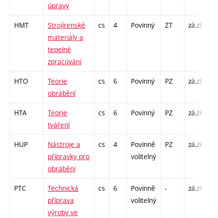
úpravy
HMT
Strojírenské
cs
4
Povinný
ZT
zá,zk
P 
materiály a
L 
tepelné
zpracování
HTO
Teorie
cs
6
Povinný
PZ
zá,zk
P 
obrábění
L 
HTA
Teorie
cs
6
Povinný
PZ
zá,zk
P 
tváření
L 
HUP
Nástroje a
cs
4
Povinně
PZ
zá,zk
P 
přípravky pro
volitelný
L 
obrábění
PTC
Technická
cs
6
Povinně
-
zá,zk
P 
příprava
volitelný
CP
výroby ve
3