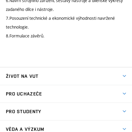
6.Návrh strojního zařízení, sestavy nástroje a dílenské výkresy
zadaného dílce i nástroje.
7.Posouzení technické a ekonomické výhodnosti navržené
technologie.
8.Formulace závěrů.
ŽIVOT NA VUT
Atmosféra VUT
PRO UCHAZEČE
Prostory školy
Proč na VUT
Koleje
PRO STUDENTY
Studijní programy
Stravování
Předměty
Studijní předpisy
Studium a stáže v zahraničí
Stipendia
Dny otevřených dveří
VĚDA A VÝZKUM
Sport na VUT