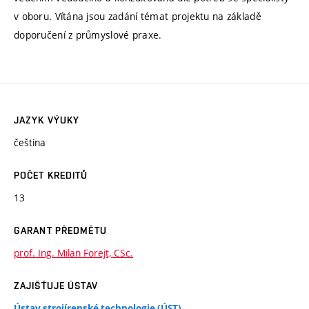
v oboru. Vítána jsou zadání témat projektu na základě
doporučení z průmyslové praxe.
JAZYK VÝUKY
čeština
POČET KREDITŮ
13
GARANT PŘEDMĚTU
prof. Ing. Milan Forejt, CSc.
ZAJIŠŤUJE ÚSTAV
Ústav strojírenské technologie (ÚST)