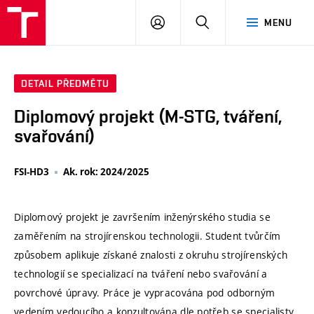
VUT
PŘIHLÁSIT
HLEDAT
MENU
SE
DETAIL PŘEDMĚTU
Diplomový projekt (M-STG, tváření,
svařování)
FSI-HD3
Ak. rok: 2024/2025
Diplomový projekt je završením inženýrského studia se
zaměřením na strojírenskou technologii. Student tvůrčím
způsobem aplikuje získané znalosti z okruhu strojírenských
technologií se specializací na tváření nebo svařování a
povrchové úpravy. Práce je vypracována pod odborným
vedením vedoucího a konzultována dle potřeb se specialisty