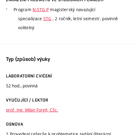
Program
N-STG-P
magisterský navazující
specializace
STG
, 2 ročník, letní semestr, povinně
volitelný
Typ (způsob) výuky
LABORATORNÍ CVIČENÍ
52 hod., povinná
VYUČUJÍCÍ / LEKTOR
prof. Ing. Milan Forejt, CSc.
OSNOVA
1.Provedení rešerše k problematice zadání (literární