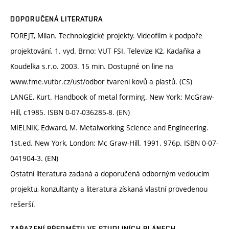
DOPORUČENÁ LITERATURA
FOREJT, Milan. Technologické projekty. Videofilm k podpoře
projektování. 1. vyd. Brno: VUT FSI. Televize K2, Kadaňka a
Koudelka s.r.o. 2003. 15 min. Dostupné on line na
www.fme.vutbr.cz/ust/odbor tvareni kovů a plastů. (CS)
LANGE, Kurt. Handbook of metal forming. New York: McGraw-
Hill, c1985. ISBN 0-07-036285-8. (EN)
MIELNIK, Edward, M. Metalworking Science and Engineering.
1st.ed. New York, London: Mc Graw-Hill. 1991. 976p. ISBN 0-07-
041904-3. (EN)
Ostatní literatura zadaná a doporučená odborným vedoucím
projektu, konzultanty a literatura získaná vlastní provedenou
rešerší.
ZAŘAZENÍ PŘEDMĚTU VE STUDIJNÍCH PLÁNECH