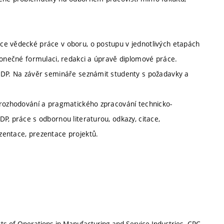
ce vědecké práce v oboru, o postupu v jednotlivých etapách
 konečné formulaci, redakci a úpravě diplomové práce.
í DP. Na závěr semináře seznámit studenty s požadavky a
 rozhodování a pragmatického zpracování technicko-
P, práce s odbornou literaturou, odkazy, citace,
zentace, prezentace projektů.
ts of Operations in Manufacturing and Service Industries. CRC