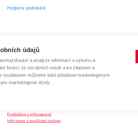
Podpora podnikání
sobních údajů
romažďování a analýze informací o výkonu a
VYSOKÉ UČENÍ TECHNICKÉ V BRNĚ
ní funkcí ze sociálních médií a ke zlepšení a
Antonínská 548/1
www.vut.cz
 Se souhlasem můžeme také předávat marketingovým
602 00 Brno
vut@vutbr.cz
 pro marketingové účely.
Prohlášení o přístupnosti
Informace o používání cookies