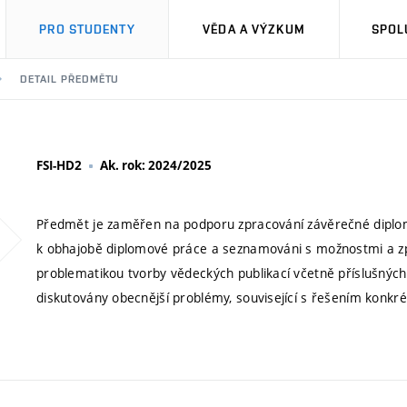
PRO STUDENTY
VĚDA A VÝZKUM
SPOL
DETAIL PŘEDMĚTU
FSI-HD2
Ak. rok: 2024/2025
Předmět je zaměřen na podporu zpracování závěrečné diplom
k obhajobě diplomové práce a seznamováni s možnostmi a zp
problematikou tvorby vědeckých publikací včetně příslušných
diskutovány obecnější problémy, související s řešením konkré