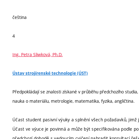
čeština
4
Ing. Petra Sliwková, Ph.D.
Ústav strojírenské technologie (ÚST)
Předpokládají se znalosti získané v průběhu předchozího studia,
nauka o materiálu, metrologie, matematika, fyzika, angličtina.
Účast student pasivní výuky a splnění všech požadavků, jimž
Účast ve výuce je povinná a může být specifikována podle p
předchozí dohodě s vedoucím cvičení nahradit konzultací ře