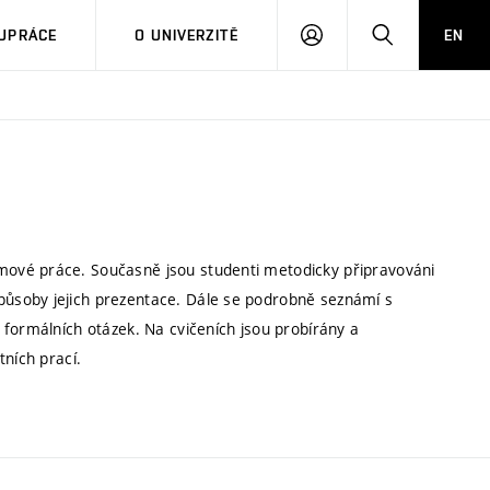
PŘIHLÁSIT
HLEDAT
UPRÁCE
O UNIVERZITĚ
EN
SE
ové práce. Současně jsou studenti metodicky připravováni
ůsoby jejich prezentace. Dále se podrobně seznámí s
 formálních otázek. Na cvičeních jsou probírány a
tních prací.