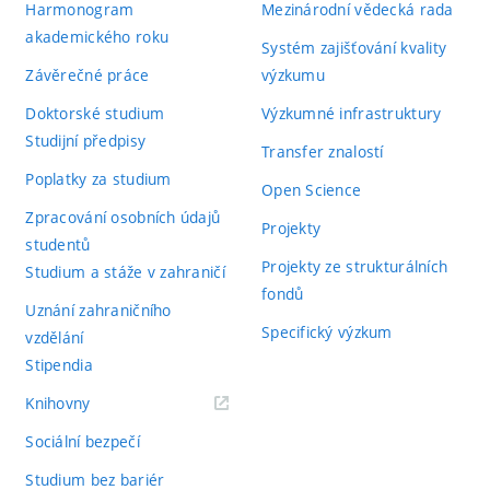
Harmonogram
Mezinárodní vědecká rada
akademického roku
Systém zajišťování kvality
Závěrečné práce
výzkumu
Doktorské studium
Výzkumné infrastruktury
Studijní předpisy
Transfer znalostí
Poplatky za studium
Open Science
Zpracování osobních údajů
Projekty
studentů
Projekty ze strukturálních
Studium a stáže v zahraničí
fondů
Uznání zahraničního
Specifický výzkum
vzdělání
Stipendia
(externí
Knihovny
odkaz)
Sociální bezpečí
Studium bez bariér