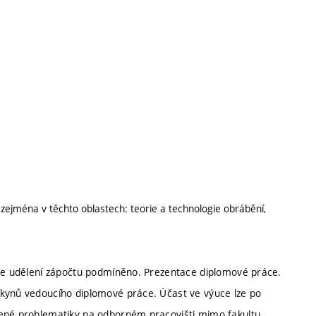
 zejména v těchto oblastech: teorie a technologie obrábění,
 je udělení zápočtu podmíněno. Prezentace diplomové práce.
okynů vedoucího diplomové práce. Účast ve výuce lze po
šené problematiky na odborném pracovišti mimo fakultu,