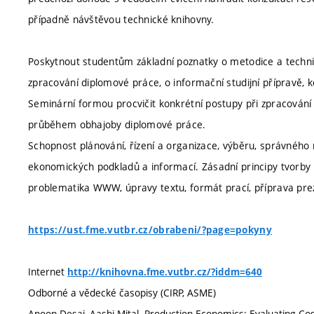
případně návštěvou technické knihovny.
Poskytnout studentům základní poznatky o metodice a techni
zpracování diplomové práce, o informační studijní přípravě,
Seminární formou procvičit konkrétní postupy při zpracován
průběhem obhajoby diplomové práce.
Schopnost plánování, řízení a organizace, výběru, správného
ekonomických podkladů a informací. Zásadní principy tvorby D
problematika WWW, úpravy textu, formát prací, příprava pre
https://ust.fme.vutbr.cz/obrabeni/?page=pokyny
Internet
http://knihovna.fme.vutbr.cz/?iddm=640
Odborné a vědecké časopisy (CIRP, ASME)
Anoop Desai, Aashi Mital. Production Economics: Evaluating Cos