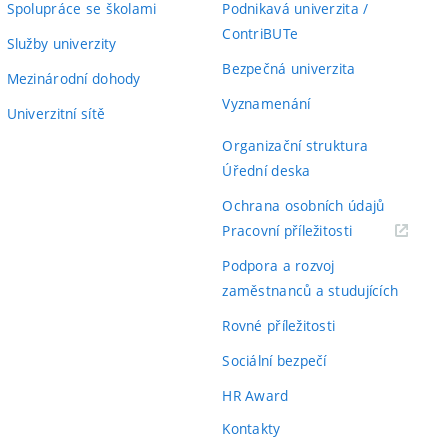
Spolupráce se školami
Podnikavá univerzita /
ContriBUTe
Služby univerzity
Bezpečná univerzita
Mezinárodní dohody
Vyznamenání
Univerzitní sítě
Organizační struktura
Úřední deska
Ochrana osobních údajů
(externí
Pracovní příležitosti
odkaz)
Podpora a rozvoj
zaměstnanců a studujících
Rovné příležitosti
Sociální bezpečí
HR Award
Kontakty