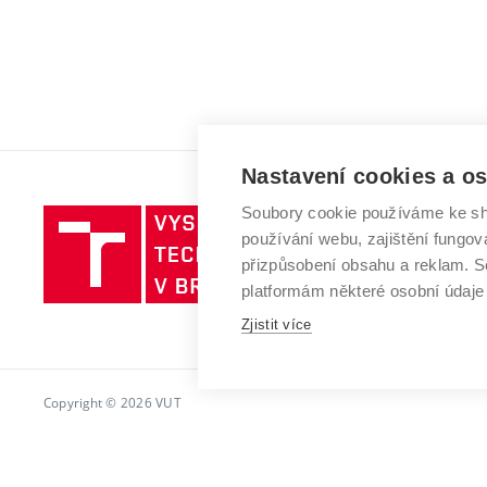
Nastavení cookies a o
Soubory cookie používáme ke sh
Vysoké
používání webu, zajištění fungová
učení
přizpůsobení obsahu a reklam.
technické
platformám některé osobní údaje
v
Brně
Zjistit více
Copyright © 2026 VUT