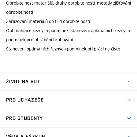
Obrobitelnost materiálů, druhy obrobitelnosti, metody zjišťování
obrobitelnosti
Zařazování materiálů do tříd obrobitelnosti
Optimalizace řezných podmínek, stanovení optimálních řezných
podmínek pro obrábění-hrubování
Stanovení optimálních řezných podmínek při práci na čisto
ŽIVOT NA VUT
Atmosféra VUT
PRO UCHAZEČE
Prostory školy
Proč na VUT
Koleje
PRO STUDENTY
Studijní programy
Stravování
Předměty
Studijní předpisy
Studium a stáže v zahraničí
Stipendia
Dny otevřených dveří
VĚDA A VÝZKUM