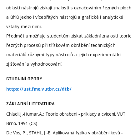
oblasti nástrojů získají znalosti s označováním řezných ploch
a úhlů jedno i vícebřitých nástrojů a grafické i analytické
vztahy mezi nimi.
Předmět umožňuje studentům získat základní znalosti teorie
řezných procesů při třískovém obrábění technických
materiálů různými typy nástrojů a jejich experimentální
zjišťování a vyhodnocování.
STUDIJNÍ OPORY
https://ust.fme.vutbr.cz/dtb/
ZÁKLADNÍ LITERATURA
Chladil,J.-Humar,A.: Teorie obrabeni - priklady a cviceni, VUT
Brno, 1991 (CS)
De Vos, P.., STAHL, J.-E. Aplikovaná fyzika v obrábění kovů -