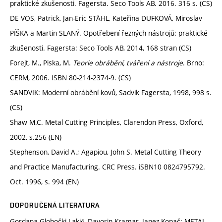
praktické zkušenosti. Fagersta. Seco Tools AB. 2016. 316 s. (CS)
DE VOS, Patrick, Jan-Eric STÅHL, Kateřina DUFKOVÁ, Miroslav
PÍŠKA a Martin SLANÝ. Opotřebení řezných nástrojů: praktické
zkušenosti. Fagersta: Seco Tools AB, 2014, 168 stran (CS)
Forejt, M., Piska, M.
Teorie obrábění, tváření a nástroje
. Brno:
CERM, 2006. ISBN 80-214-2374-9. (CS)
SANDVIK: Moderní obrábění kovů, Sadvik Fagersta, 1998, 998 s.
(CS)
Shaw M.C. Metal Cutting Principles, Clarendon Press, Oxford,
2002, s.256 (EN)
Stephenson, David A.; Agapiou, John S. Metal Cutting Theory
and Practice Manufacturing. CRC Press. iSBN10 0824795792.
Oct. 1996, s. 994 (EN)
DOPORUČENÁ LITERATURA
Gordana Globočki Lakić, Davorin Kramar, Janez Kopač: METAL