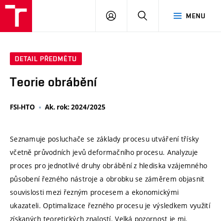
VUT
PŘIHLÁSIT
HLEDAT
MENU
SE
DETAIL PŘEDMĚTU
Teorie obrábění
FSI-HTO
Ak. rok: 2024/2025
Seznamuje posluchače se základy procesu utváření třísky
včetně průvodních jevů deformačního procesu. Analyzuje
proces pro jednotlivé druhy obrábění z hlediska vzájemného
působení řezného nástroje a obrobku se záměrem objasnit
souvislosti mezi řezným procesem a ekonomickými
ukazateli. Optimalizace řezného procesu je výsledkem využití
získaných teoretických znalostí. Velká pozornost je mj.