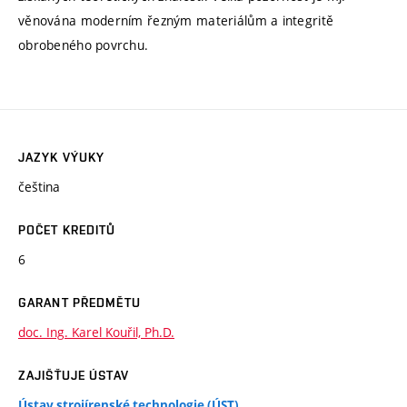
věnována moderním řezným materiálům a integritě
obrobeného povrchu.
JAZYK VÝUKY
čeština
POČET KREDITŮ
6
GARANT PŘEDMĚTU
doc. Ing. Karel Kouřil, Ph.D.
ZAJIŠŤUJE ÚSTAV
Ústav strojírenské technologie (ÚST)