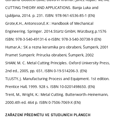
CUTTING THEORY AND APPLICATIONS. Banja Luka and
Ljubljana, 2014. p. 231. ISBN: 978-961-6536-85-1 (EN)
Grote,K.H., Antonsson,E.K : Handbook of Mechanical
Engineering. Springer. 2014.Stürtz GmbH, Würzburg.p.1576
ISBN: 978-3-540-49131-6 e-ISBN: 978-3-540-30738-9 (EN)
Humar,A.: SK a rezna keramika pro obrabeni, Šumperk, 2001
Pramet Sumperk: Prirucka obrabeni, Šumperk, 2002
SHAW, M. C. Metal Cutting Principles. Oxford University Press,
2nd ed., 2005, pp. 651, ISBN 0-19-514206-3. (EN)
TLUSTY, J. Manufacturing Process and Equipment. 1st edition.
Prentice Hall, 1999. 928 s. ISBN 10-0201498650. (EN)
Trent, M., Wright, K.: Metal Cutting. Butterworth–Heinemann,
2000.4th ed. 464 p. ISBN 0-7506-7069-X (EN)
ZAŘAZENÍ PŘEDMĚTU VE STUDIJNÍCH PLÁNECH