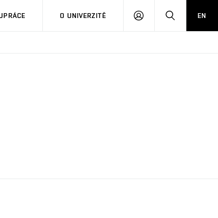
PŘIHLÁSIT
HLEDAT
UPRÁCE
O UNIVERZITĚ
EN
SE