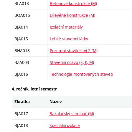
BLA018
Betonové konstrukce (M)
BOA015
Dřevěné konstrukce (M)
BJA014
Izolační materiály
BJA015
Lehké stavební látky
BHA018
Pozemní stavitelství 2 (M)
BZA003
Stavební právo (S, K, M)
BJA016
Technologie montovaných staveb
4. ročník, letní semestr
Zkratka
Název
BJA017
Bakalářský seminář (M)
BJA018
Speciální izolace