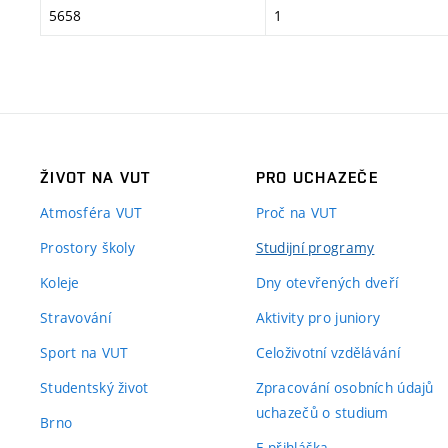
5658
1
ŽIVOT NA VUT
PRO UCHAZEČE
Atmosféra VUT
Proč na VUT
Prostory školy
Studijní programy
Koleje
Dny otevřených dveří
Stravování
Aktivity pro juniory
Sport na VUT
Celoživotní vzdělávání
Studentský život
Zpracování osobních údajů
uchazečů o studium
Brno
E-přihláška