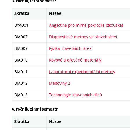
3. ročník, letní semestr
Zkratka
Název
BYA001
Angličtina pro mírně pokročilé (zkouška)
BIA007
Diagnostické metody ve stavebnictví
BJA009
Fyzika stavebních látek
BJA010
Kovové a dřevěné materiály
BJA011
Laboratorní experimentální metody
BJA012
Maltoviny 2
BJA013
Technologie stavebních dílců
4. ročník, zimní semestr
Zkratka
Název