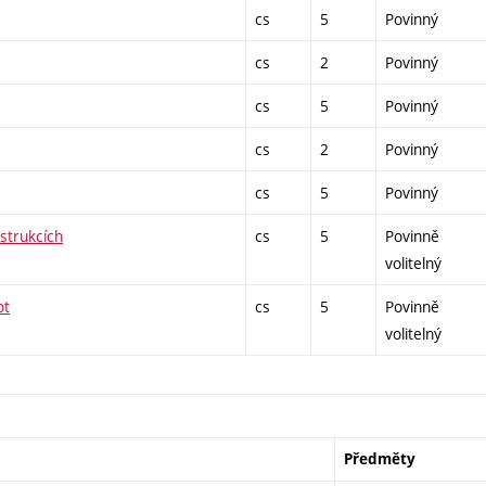
cs
5
Povinný
cs
2
Povinný
cs
5
Povinný
cs
2
Povinný
cs
5
Povinný
nstrukcích
cs
5
Povinně
volitelný
ot
cs
5
Povinně
volitelný
Předměty