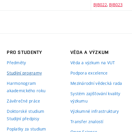
BJB022
,
BJB023
PRO STUDENTY
VĚDA A VÝZKUM
Předměty
Věda a výzkum na VUT
Studijní programy
Podpora excelence
Harmonogram
Mezinárodní vědecká rada
akademického roku
Systém zajišťování kvality
Závěrečné práce
výzkumu
Doktorské studium
Výzkumné infrastruktury
Studijní předpisy
Transfer znalostí
Poplatky za studium
Open Science