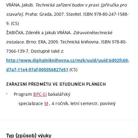
VRÁNA, Jakub.
Technická zařízení budov v praxi: [příručka pro
stavaře]
. Praha: Grada, 2007. Stavitel. ISBN 978-80-247-1588-
9. (CS)
ŽABIČKA, Zdeněk a Jakub VRÁNA.
Zdravotnětechnické
instalace
. Brno: ERA, 2009. Technická knihovna. ISBN 978-80-
7366-139-7. Dostupné také z:
http://www.digitalniknihovna.cz/mzk/uuid/uuid:6d02fc60-
(CS)
d7a7-11e4-97af-005056827e51
ZAŘAZENÍ PŘEDMĚTU VE STUDIJNÍCH PLÁNECH
Program
BPC-SI
bakalářský
specializace
M
, 4 ročník, letní semestr, povinný
Typ (způsob) výuky