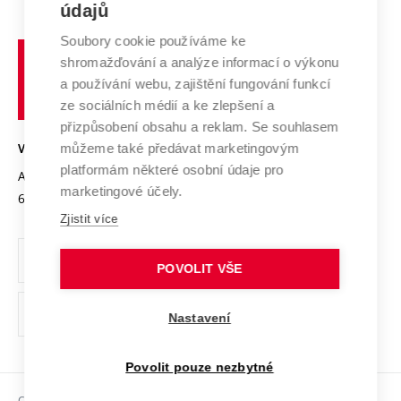
E-přihláška
údajů
Zahraniční spolupráce
Systém zajišťování kvality výzkumu
Profil univerzity
Spolupráce se školami
Soubory cookie používáme ke
Vysoké
Výzkumné infrastruktury
shromažďování a analýze informací o výkonu
Udržitelná univerzita
učení
Služby univerzity
Transfer znalostí
a používání webu, zajištění fungování funkcí
technické
Podnikavá univerzita / ContriBUTe
Mezinárodní dohody
ze sociálních médií a ke zlepšení a
Open Science
v
Bezpečná univerzita
přizpůsobení obsahu a reklam. Se souhlasem
Univerzitní sítě
Brně
Projekty
můžeme také předávat marketingovým
VYSOKÉ UČENÍ TECHNICKÉ V BRNĚ
Vyznamenání
platformám některé osobní údaje pro
Projekty ze strukturálních fondů
Antonínská 548/1
www.vut.cz
marketingové účely.
Organizační struktura
602 00 Brno
vut@vutbr.cz
Specifický výzkum
Zjistit více
Úřední deska
Ochrana osobních údajů
POVOLIT VŠE
(externí
Pracovní příležitosti
Nastavení
odkaz)
Podpora a rozvoj zaměstnanců a studujících
Povolit pouze nezbytné
Rovné příležitosti
Copyright © 2026 VUT