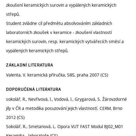
zkoušení keramických surovin a vypálených keramických
střepů.
Student zvládne cíl předmětu absolvováním základních
laboratorních zkoušek v keramice - zkoušení vlastností
keramických surovin, resp. keramických vytvářecích směsí a
vypálených keramických střepů.
ZÁKLADNÍ LITERATURA
Valenta, V. keramická příručka, SiliS, praha 2007 (CS)
DOPORUČENÁ LITERATURA
sokolář, R., Nevřivová, l., Vodová, l., Grygarová, S. Žárovzdorné
jíly v ČR a metodika posuzování jejich vlastností. CERM, Brno
2012 (CS)
Sokolář, R., Smetanová, L. Opora VUT FAST Modul BJ02_M01
Keramika - laboratoře (CS)