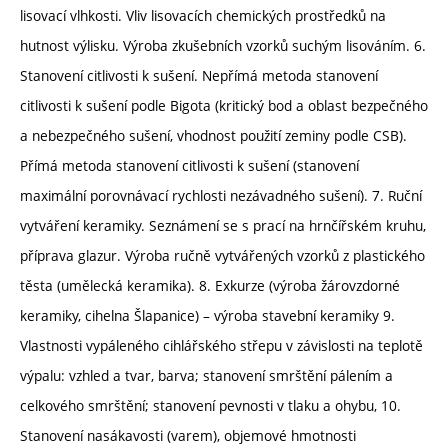
lisovací vlhkosti. Vliv lisovacích chemických prostředků na
hutnost výlisku. Výroba zkušebních vzorků suchým lisováním. 6.
Stanovení citlivosti k sušení. Nepřímá metoda stanovení
citlivosti k sušení podle Bigota (kritický bod a oblast bezpečného
a nebezpečného sušení, vhodnost použití zeminy podle CSB).
Přímá metoda stanovení citlivosti k sušení (stanovení
maximální porovnávací rychlosti nezávadného sušení). 7. Ruční
vytváření keramiky. Seznámení se s prací na hrnčířském kruhu,
příprava glazur. Výroba ručně vytvářených vzorků z plastického
těsta (umělecká keramika). 8. Exkurze (výroba žárovzdorné
keramiky, cihelna Šlapanice) – výroba stavební keramiky 9.
Vlastnosti vypáleného cihlářského střepu v závislosti na teplotě
výpalu: vzhled a tvar, barva; stanovení smrštění pálením a
celkového smrštění; stanovení pevnosti v tlaku a ohybu, 10.
Stanovení nasákavosti (varem), objemové hmotnosti