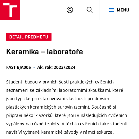
VUT
PŘIHLÁSIT
HLEDAT
MENU
SE
DETAIL PŘEDMĚTU
Keramika – laboratoře
FAST-BJA005
Ak. rok: 2023/2024
Studenti budou v prvních šesti praktických cvičeních
seznámeni se základními laboratorními zkouškami, které
jsou typické pro stanovování vlastností především
plastických keramických surovin (zemin). Současně si
připraví několik vzorků, které jsou v následujících cvičeních
vypáleny na různé teploty. V těchto cvičeních také studenti
navštíví vybrané keramické závody v rámci exkurze.