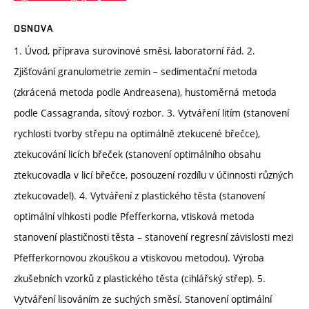
OSNOVA
1. Úvod, příprava surovinové směsi, laboratorní řád. 2.
Zjišťování granulometrie zemin – sedimentační metoda
(zkrácená metoda podle Andreasena), hustoměrná metoda
podle Cassagranda, sítový rozbor. 3. Vytváření litím (stanovení
rychlosti tvorby střepu na optimálně ztekucené břečce),
ztekucování licích břeček (stanovení optimálního obsahu
ztekucovadla v licí břečce, posouzení rozdílu v účinnosti různých
ztekucovadel). 4. Vytváření z plastického těsta (stanovení
optimální vlhkosti podle Pfefferkorna, vtisková metoda
stanovení plastičnosti těsta – stanovení regresní závislosti mezi
Pfefferkornovou zkouškou a vtiskovou metodou). Výroba
zkušebních vzorků z plastického těsta (cihlářský střep). 5.
Vytváření lisováním ze suchých směsí. Stanovení optimální