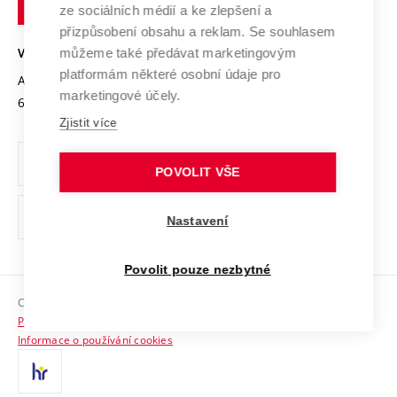
Podnikavá univerzita / ContriBUTe
Mezinárodní dohody
ze sociálních médií a ke zlepšení a
Open Science
v
Bezpečná univerzita
přizpůsobení obsahu a reklam. Se souhlasem
Univerzitní sítě
Brně
Projekty
můžeme také předávat marketingovým
VYSOKÉ UČENÍ TECHNICKÉ V BRNĚ
Vyznamenání
platformám některé osobní údaje pro
Projekty ze strukturálních fondů
Antonínská 548/1
www.vut.cz
marketingové účely.
Organizační struktura
602 00 Brno
vut@vutbr.cz
Specifický výzkum
Zjistit více
Úřední deska
Ochrana osobních údajů
POVOLIT VŠE
(externí
Pracovní příležitosti
Nastavení
odkaz)
Podpora a rozvoj zaměstnanců a studujících
Povolit pouze nezbytné
Rovné příležitosti
Copyright © 2026 VUT
Sociální bezpečí
Prohlášení o přístupnosti
HR Award
Informace o používání cookies
Kontakty