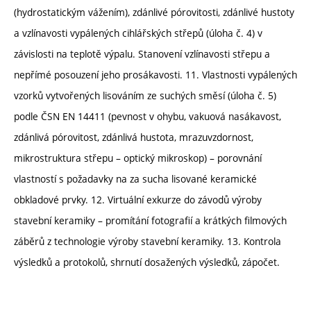
(hydrostatickým vážením), zdánlivé pórovitosti, zdánlivé hustoty
a vzlínavosti vypálených cihlářských střepů (úloha č. 4) v
závislosti na teplotě výpalu. Stanovení vzlínavosti střepu a
nepřímé posouzení jeho prosákavosti. 11. Vlastnosti vypálených
vzorků vytvořených lisováním ze suchých směsí (úloha č. 5)
podle ČSN EN 14411 (pevnost v ohybu, vakuová nasákavost,
zdánlivá pórovitost, zdánlivá hustota, mrazuvzdornost,
mikrostruktura střepu – optický mikroskop) – porovnání
vlastností s požadavky na za sucha lisované keramické
obkladové prvky. 12. Virtuální exkurze do závodů výroby
stavební keramiky – promítání fotografií a krátkých filmových
záběrů z technologie výroby stavební keramiky. 13. Kontrola
výsledků a protokolů, shrnutí dosažených výsledků, zápočet.