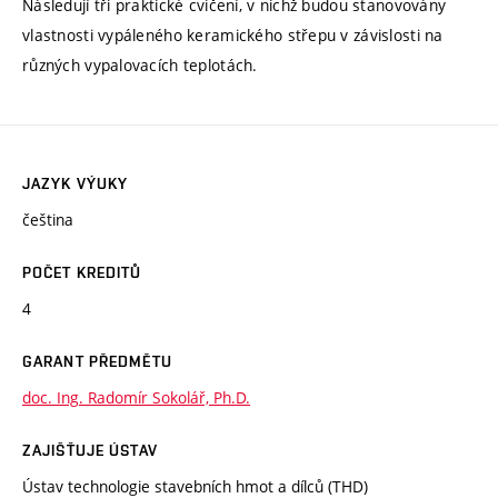
Následují tři praktické cvičení, v nichž budou stanovovány
vlastnosti vypáleného keramického střepu v závislosti na
různých vypalovacích teplotách.
JAZYK VÝUKY
čeština
POČET KREDITŮ
4
GARANT PŘEDMĚTU
doc. Ing. Radomír Sokolář, Ph.D.
ZAJIŠŤUJE ÚSTAV
Ústav technologie stavebních hmot a dílců (THD)