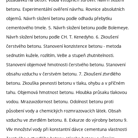
betonu. Experimentální ověření návrhu. Rovnice absolutních
objemů. Návrh složení betonu podle odhadu přebytku
cementového tmele. 5. Návrh složení betonu podle Bolemeye.
Návrh složení betonu podle CH. T. Kenedyho. 6. Zkoušení
čerstvého betonu. Stanovení konzistence betonu - metoda
sednutím kužele, rozlitím, VeBe a stupeň zhutnitelnosti.
Stanovení objemové hmotnosti čerstvého betonu. Stanovení
obsahu vzduchu v čerstvém betonu. 7. Zkoušení ztvrdlého
betonu. Zkouška pevnosti betonu v tlaku, ohybu a v příčném
tahu. Objemová hmotnost betonu. Hloubka průsaku tlakovou
vodou. Mrazuvzdornost betonu. Odolnost betonu proti
působení vody a chemických rozmrazovacích látek. Obsah
vzduchu ve ztvrdlém betonu. 8. Exkurze do výrobny betonu 9.
Vliv množství vody při konstantní dávce cementuna vlastnosti