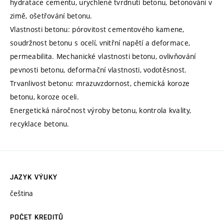
hydratace cementu, urychlené tvrdnutí betonu, betonování v
zimě, ošetřování betonu.
Vlastnosti betonu: pórovitost cementového kamene,
soudržnost betonu s ocelí, vnitřní napětí a deformace,
permeabilita. Mechanické vlastnosti betonu, ovlivňování
pevnosti betonu, deformační vlastnosti, vodotěsnost.
Trvanlivost betonu: mrazuvzdornost, chemická koroze
betonu, koroze oceli.
Energetická náročnost výroby betonu, kontrola kvality,
recyklace betonu.
JAZYK VÝUKY
čeština
POČET KREDITŮ