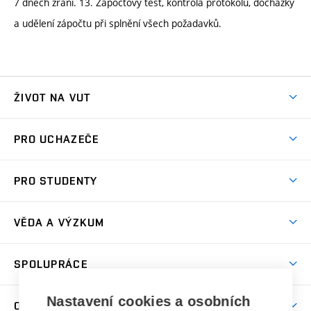
7 dnech zrání. 13. Zápočtový test, kontrola protokolů, docházky
a udělení zápočtu při splnění všech požadavků.
ŽIVOT NA VUT
Atmosféra VUT
PRO UCHAZEČE
Prostory školy
Proč na VUT
Koleje
PRO STUDENTY
Studijní programy
Stravování
Předměty
Studijní předpisy
Studium a stáže v zahraničí
Stipendia
Dny otevřených dveří
VĚDA A VÝZKUM
Sport na VUT
(externí
Studijní programy
Poplatky za studium
Uznání zahraničního vzdělání
Knihovny
Aktivity pro juniory
Studentský život
odkaz)
Věda a výzkum na VUT
Harmonogram akademického roku
Zpracování osobních údajů studentů
Sociální bezpečí
SPOLUPRÁCE
Celoživotní vzdělávání
Brno
Podpora excelence
Závěrečné práce
Studium bez bariér
Zpracování osobních údajů uchazečů o studium
Firemní spolupráce
Mezinárodní vědecká rada
Nastavení cookies a osobních
O UNIVERZITĚ
Doktorské studium
Podpora podnikání