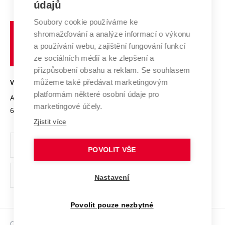
E-přihláška
údajů
Zahraniční spolupráce
Systém zajišťování kvality výzkumu
Profil univerzity
Spolupráce se školami
Soubory cookie používáme ke
Vysoké
Výzkumné infrastruktury
shromažďování a analýze informací o výkonu
Udržitelná univerzita
učení
Služby univerzity
Transfer znalostí
a používání webu, zajištění fungování funkcí
technické
Podnikavá univerzita / ContriBUTe
Mezinárodní dohody
ze sociálních médií a ke zlepšení a
Open Science
v
Bezpečná univerzita
přizpůsobení obsahu a reklam. Se souhlasem
Univerzitní sítě
Brně
Projekty
můžeme také předávat marketingovým
VYSOKÉ UČENÍ TECHNICKÉ V BRNĚ
Vyznamenání
platformám některé osobní údaje pro
Projekty ze strukturálních fondů
Antonínská 548/1
www.vut.cz
marketingové účely.
Organizační struktura
602 00 Brno
vut@vutbr.cz
Specifický výzkum
Zjistit více
Úřední deska
Ochrana osobních údajů
POVOLIT VŠE
(externí
Pracovní příležitosti
Nastavení
odkaz)
Podpora a rozvoj zaměstnanců a studujících
Povolit pouze nezbytné
Rovné příležitosti
Copyright © 2026 VUT
Sociální bezpečí