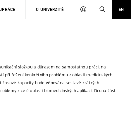
PŘIHLÁSIT
HLEDAT
UPRÁCE
O UNIVERZITĚ
EN
SE
munikační složkou a důrazem na samostatnou práci, na
tí při řešení konkrétního problému z oblasti medicínských
st časové kapacity bude věnována sestavě krátkých
oblémy z celé oblasti biomedicínských aplikací. Druhá část