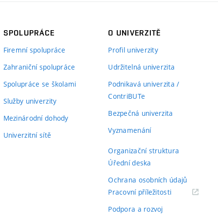
SPOLUPRÁCE
O UNIVERZITĚ
Firemní spolupráce
Profil univerzity
Zahraniční spolupráce
Udržitelná univerzita
Spolupráce se školami
Podnikavá univerzita /
ContriBUTe
Služby univerzity
Bezpečná univerzita
Mezinárodní dohody
Vyznamenání
Univerzitní sítě
Organizační struktura
Úřední deska
Ochrana osobních údajů
(externí
Pracovní příležitosti
odkaz)
Podpora a rozvoj