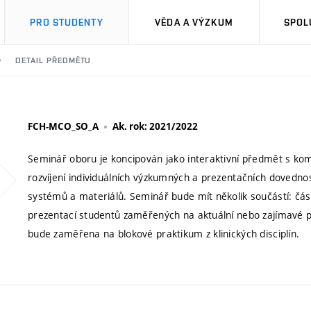
PRO STUDENTY
VĚDA A VÝZKUM
SPOL
DETAIL PŘEDMĚTU
FCH-MCO_SO_A
Ak. rok: 2021/2022
Seminář oboru je koncipován jako interaktivní předmět s ko
rozvíjení individuálních výzkumných a prezentačních dovednos
systémů a materiálů. Seminář bude mít několik součástí: čá
prezentací studentů zaměřených na aktuální nebo zajímavé pr
bude zaměřena na blokové praktikum z klinických disciplín.