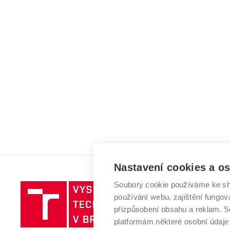
Nastavení cookies a o
Soubory cookie používáme ke sh
Vysoké
používání webu, zajištění fungová
učení
přizpůsobení obsahu a reklam.
technické
platformám některé osobní údaje
v