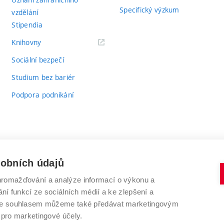
Specifický výzkum
vzdělání
Stipendia
(externí
Knihovny
odkaz)
Sociální bezpečí
Studium bez bariér
Podpora podnikání
sobních údajů
romažďování a analýze informací o výkonu a
VYSOKÉ UČENÍ TECHNICKÉ V BRNĚ
ní funkcí ze sociálních médií a ke zlepšení a
Antonínská 548/1
www.vut.cz
 Se souhlasem můžeme také předávat marketingovým
602 00 Brno
vut@vutbr.cz
 pro marketingové účely.