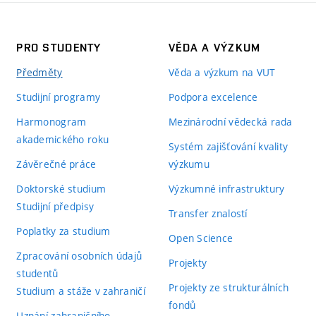
PRO STUDENTY
VĚDA A VÝZKUM
Předměty
Věda a výzkum na VUT
Studijní programy
Podpora excelence
Harmonogram
Mezinárodní vědecká rada
akademického roku
Systém zajišťování kvality
Závěrečné práce
výzkumu
Doktorské studium
Výzkumné infrastruktury
Studijní předpisy
Transfer znalostí
Poplatky za studium
Open Science
Zpracování osobních údajů
Projekty
studentů
Projekty ze strukturálních
Studium a stáže v zahraničí
fondů
Uznání zahraničního