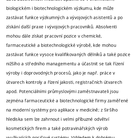
biologickém i biotechnologickém výzkumu, kde může
zastávat funkce výzkumných a vývojových asistentů a po
získání další praxe i vývojových pracovníků. Absolventi
mohou dále získat pracovní pozice v chemické,
farmaceutické a biotechnologické výrobě, kde mohou
zastávat funkce vysoce kvalifikovaných dělníků a také pozice
nižšího a středního managementu a účastnit se tak řízení
výroby i doprovodných procesů, jako je např. práce v
útvarech kontroly a řízení jakosti, registračních útvarech
apod. Potenciálními průmyslovými zaměstnavateli jsou
zejména farmaceutické a biotechnologické firmy zaměřené
na moderní systémy pro aplikace v medicíně; z širšího
hlediska sem lze zahrnout i velmi příbuzné odvětví
kosmetických firem a také potravinářských výrob
využívajících nosičové systémy. Vzhledem k dobrému