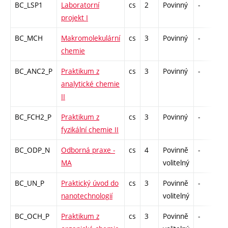
BC_LSP1
Laboratorní
cs
2
Povinný
-
kl
projekt I
BC_MCH
Makromolekulární
cs
3
Povinný
-
z
chemie
BC_ANC2_P
Praktikum z
cs
3
Povinný
-
kl
analytické chemie
II
BC_FCH2_P
Praktikum z
cs
3
Povinný
-
kl
fyzikální chemie II
BC_ODP_N
Odborná praxe -
cs
4
Povinně
-
z
MA
volitelný
BC_UN_P
Praktický úvod do
cs
3
Povinně
-
kl
nanotechnologií
volitelný
BC_OCH_P
Praktikum z
cs
3
Povinně
-
kl