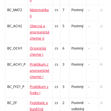
BC_MAT2
Matematika
cs
7
Povinný
-
zá,zk
II
BC_ACH2
Obecná a
cs
5
Povinný
-
zá,zk
anorganická
chemie II
BC_OCH1
Organická
cs
6
Povinný
-
zá,zk
chemie I
BC_ACH1_P
Praktikum z
cs
3
Povinný
-
kl
anorganické
chemie I
BC_FYZ1_P
Praktikum z
cs
3
Povinný
-
kl
fyziky I
BC_ZF
Fyziologie a
cs
2
Povinně
-
zk
buněčná
volitelný