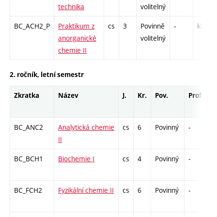
technika
volitelný
BC_ACH2_P
Praktikum z
cs
3
Povinně
-
kl
anorganické
volitelný
chemie II
2. ročník, letní semestr
Zkratka
Název
J.
Kr.
Pov.
Prof.
U
BC_ANC2
Analytická chemie
cs
6
Povinný
-
z
II
BC_BCH1
Biochemie I
cs
4
Povinný
-
z
BC_FCH2
Fyzikální chemie II
cs
6
Povinný
-
z