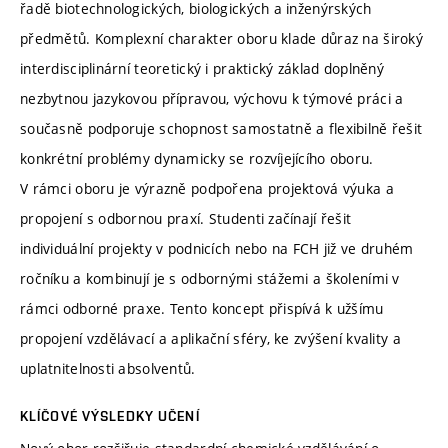
řadě biotechnologických, biologických a inženýrských
předmětů. Komplexní charakter oboru klade důraz na široký
interdisciplinární teoretický i praktický základ doplněný
nezbytnou jazykovou přípravou, výchovu k týmové práci a
současně podporuje schopnost samostatně a flexibilně řešit
konkrétní problémy dynamicky se rozvíjejícího oboru.
V rámci oboru je výrazně podpořena projektová výuka a
propojení s odbornou praxí. Studenti začínají řešit
individuální projekty v podnicích nebo na FCH již ve druhém
ročníku a kombinují je s odbornými stážemi a školeními v
rámci odborné praxe. Tento koncept přispívá k užšímu
propojení vzdělávací a aplikační sféry, ke zvýšení kvality a
uplatnitelnosti absolventů.
KLÍČOVÉ VÝSLEDKY UČENÍ