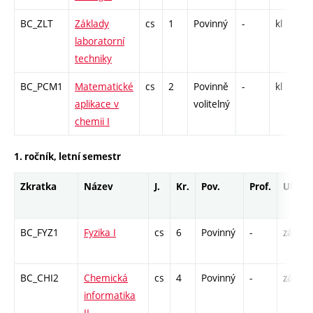
BC_ZLT
Základy
cs
1
Povinný
-
kl
L
laboratorní
techniky
BC_PCM1
Matematické
cs
2
Povinně
-
kl
P
aplikace v
volitelný
C
chemii I
1. ročník, letní semestr
Zkratka
Název
J.
Kr.
Pov.
Prof.
Uk.
BC_FYZ1
Fyzika I
cs
6
Povinný
-
zá,zk
BC_CHI2
Chemická
cs
4
Povinný
-
zá,zk
informatika
II