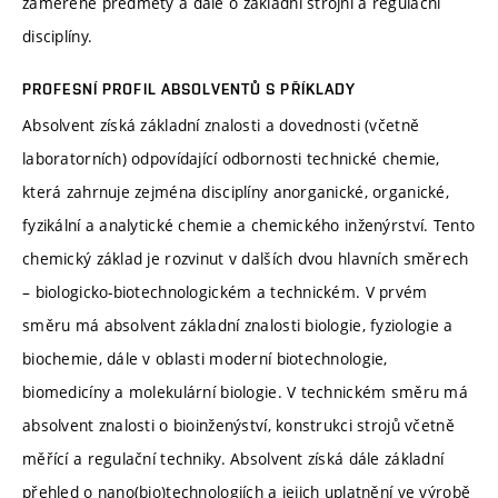
zaměřené předměty a dále o základní strojní a regulační
disciplíny.
PROFESNÍ PROFIL ABSOLVENTŮ S PŘÍKLADY
Absolvent získá základní znalosti a dovednosti (včetně
laboratorních) odpovídající odbornosti technické chemie,
která zahrnuje zejména disciplíny anorganické, organické,
fyzikální a analytické chemie a chemického inženýrství. Tento
chemický základ je rozvinut v dalších dvou hlavních směrech
– biologicko-biotechnologickém a technickém. V prvém
směru má absolvent základní znalosti biologie, fyziologie a
biochemie, dále v oblasti moderní biotechnologie,
biomedicíny a molekulární biologie. V technickém směru má
absolvent znalosti o bioinženýství, konstrukci strojů včetně
měřící a regulační techniky. Absolvent získá dále základní
přehled o nano(bio)technologiích a jejich uplatnění ve výrobě