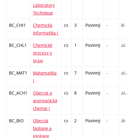
Laboratory
Technique
BC_CHI1
Chemická
cs
3
Povinný
-
kl
P
informatika I
C
BC_CHL1
Chemické
cs
1
Povinný
-
zá
S
procesy v
praxi
BC_MAT1
Matematika
cs
7
Povinný
-
zá,zk
P
I
C
BC_ACH1
Obecná a
cs
8
Povinný
-
zá,zk
P
anorganická
S
chemie I
C
BC_BIO
Obecná
cs
2
Povinný
-
zk
P
biologie a
ekologie