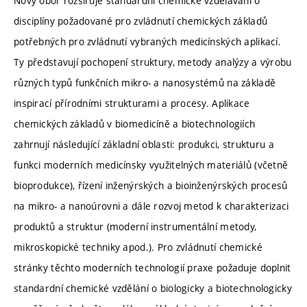
Nový obor rozšiřuje standardní chemické vzdělávání o
disciplíny požadované pro zvládnutí chemických základů
potřebných pro zvládnutí vybraných medicínských aplikací.
Ty představují pochopení struktury, metody analýzy a výrobu
různých typů funkčních mikro- a nanosystémů na základě
inspirací přírodními strukturami a procesy. Aplikace
chemických základů v biomedicíně a biotechnologiích
zahrnují následující základní oblasti: produkci, strukturu a
funkci moderních medicínsky využitelných materiálů (včetně
bioprodukce), řízení inženýrských a bioinženýrských procesů
na mikro- a nanoúrovni a dále rozvoj metod k charakterizaci
produktů a struktur (moderní instrumentální metody,
mikroskopické techniky apod.). Pro zvládnutí chemické
stránky těchto moderních technologií praxe požaduje doplnit
standardní chemické vzdělání o biologicky a biotechnologicky