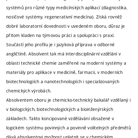
systémů pro různé typy medicínských aplikací (diagnostika,
nosičové systémy, regenerativní medicína). Získá rovněž
dobré laboratorní dovednosti v uvedeném oboru, důraz je
přitom kladen na týmovou práci a spolupráci s praxí.
Součástí jeho profilu je i jazyková příprava v odborné
angličtině. Absolvent tak má interdisciplinární vzdělání v
oblasti technické chemie zaměřené na moderní systémy a
materiály pro aplikace v medicíně, farmacii, v moderních
biotechnologiích a nanotechnologiích i specializovaných
chemických výrobách.
Absolventem oboru je chemicko-technický bakalář vzdělaný i
v biologických, biotechnologických a bioinženýrských
základech. Takto koncipované vzdělávání obsažené v
logickém systému povinných a povinně volitelných předmětů
dává absolventovi možnost uplatnit se v chemickém,