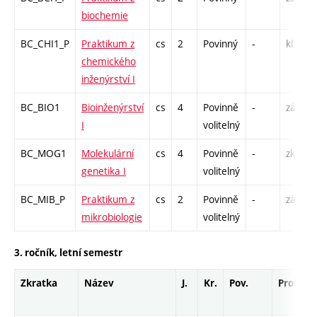
biochemie
BC_CHI1_P
Praktikum z
cs
2
Povinný
-
kl
chemického
inženýrství I
BC_BIO1
Bioinženýrství
cs
4
Povinně
-
zá,zk
I
volitelný
BC_MOG1
Molekulární
cs
4
Povinně
-
zk
genetika I
volitelný
BC_MIB_P
Praktikum z
cs
2
Povinně
-
zá
mikrobiologie
volitelný
3. ročník, letní semestr
Zkratka
Název
J.
Kr.
Pov.
Prof.