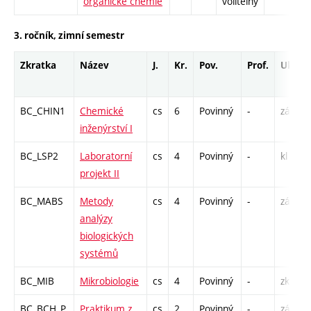
organické chemie
volitelný
3. ročník, zimní semestr
Zkratka
Název
J.
Kr.
Pov.
Prof.
Uk.
BC_CHIN1
Chemické
cs
6
Povinný
-
zá,zk
inženýrství I
BC_LSP2
Laboratorní
cs
4
Povinný
-
kl
projekt II
BC_MABS
Metody
cs
4
Povinný
-
zá,zk
analýzy
biologických
systémů
BC_MIB
Mikrobiologie
cs
4
Povinný
-
zk
BC_BCH_P
Praktikum z
cs
2
Povinný
-
zá