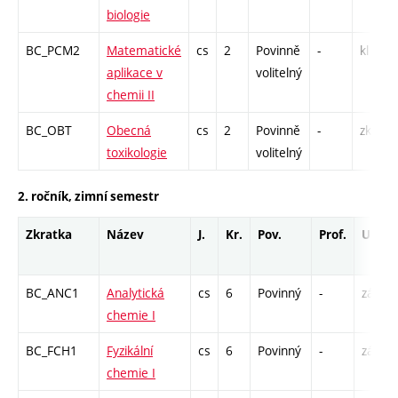
biologie
BC_PCM2
Matematické
cs
2
Povinně
-
kl
aplikace v
volitelný
chemii II
BC_OBT
Obecná
cs
2
Povinně
-
zk
toxikologie
volitelný
2. ročník, zimní semestr
Zkratka
Název
J.
Kr.
Pov.
Prof.
Uk.
BC_ANC1
Analytická
cs
6
Povinný
-
zá,zk
chemie I
BC_FCH1
Fyzikální
cs
6
Povinný
-
zá,zk
chemie I