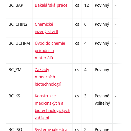
BC_BAP
Bakalářská práce
cs
12
Povinný
-
z
BC_CHIN2
Chemické
cs
6
Povinný
-
z
inženýrství II
BC_UCHPM
Úvod do chemie
cs
4
Povinný
-
z
přírodních
materiálů
BC_ZM
Základy
cs
4
Povinný
-
z
moderních
biotechnologií
BC_KS
Konstrukce
cs
3
Povinně
-
k
medicínských a
volitelný
biotechnologických
zařízení
BC_ISO
Systémy jakosti a
cs
2
Povinně
-
k