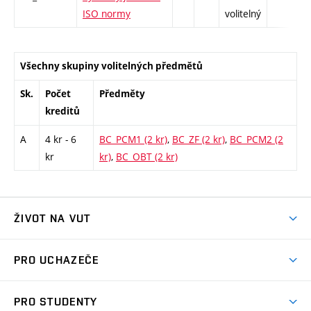
ISO normy
volitelný
Všechny skupiny volitelných předmětů
Sk.
Počet
Předměty
kreditů
A
4 kr - 6
BC_PCM1 (2 kr)
,
BC_ZF (2 kr)
,
BC_PCM2 (2
kr
kr)
,
BC_OBT (2 kr)
ŽIVOT NA VUT
Atmosféra VUT
PRO UCHAZEČE
Prostory školy
Proč na VUT
Koleje
PRO STUDENTY