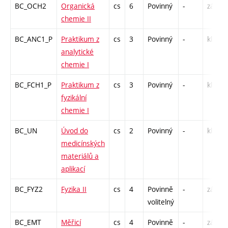
BC_OCH2
Organická
cs
6
Povinný
-
zá,zk
chemie II
BC_ANC1_P
Praktikum z
cs
3
Povinný
-
kl
analytické
chemie I
BC_FCH1_P
Praktikum z
cs
3
Povinný
-
kl
fyzikální
chemie I
BC_UN
Úvod do
cs
2
Povinný
-
kl
medicínských
materiálů a
aplikací
BC_FYZ2
Fyzika II
cs
4
Povinně
-
zá,zk
volitelný
BC_EMT
Měřicí
cs
4
Povinně
-
zá,zk