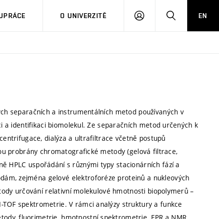
PŘIHLÁSIT
HLEDAT
UPRÁCE
O UNIVERZITĚ
EN
SE
vých separačních a instrumentálních metod používaných v
ci a identifikaci biomolekul. Ze separačních metod určených k
centrifugace, dialýza a ultrafiltrace včetně postupů
jsou probrány chromatografické metody (gelová filtrace,
ně HPLC uspořádání s různými typy stacionárních fází a
dám, zejména gelové elektroforéze proteinů a nukleových
metody určování relativní molekulové hmotnosti biopolymerů –
-TOF spektrometrie. V rámci analýzy struktury a funkce
ody, fluorimetrie, hmotnostní spektrometrie, EPR a NMR.