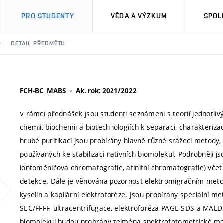
PRO STUDENTY
VĚDA A VÝZKUM
SPOL
DETAIL PŘEDMĚTU
FCH-BC_MABS
Ak. rok: 2021/2022
V rámci přednášek jsou studenti seznámeni s teorií jednotli
chemii, biochemii a biotechnologiích k separaci, charakteriza
hrubé purifikaci jsou probírány hlavně různé srážecí metody, 
používaných ke stabilizaci nativních biomolekul. Podrobněji 
iontoměničová chromatografie, afinitní chromatografie) včet
detekce. Dále je věnována pozornost elektromigračním meto
kyselin a kapilární elektroforéze. Jsou probírány speciální 
SEC/FFFF, ultracentrifugace, elektroforéza PAGE-SDS a MALDI
biomolekul budou probrány zejména spektrofotometrické met