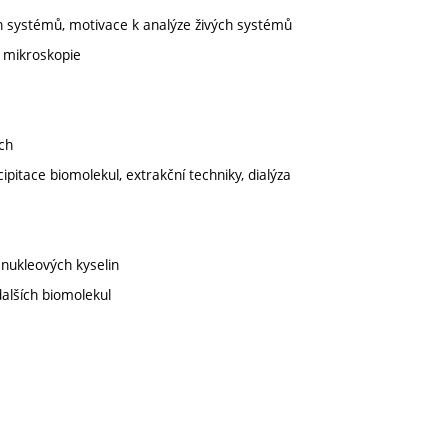
ých systémů, motivace k analýze živých systémů
á mikroskopie
ách
cipitace biomolekul, extrakční techniky, dialýza
 nukleových kyselin
dalších biomolekul