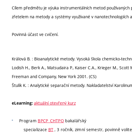
Cílem předmětu je výuka instrumentálních metod používaných p
zřetelem na metody a systémy využívané v nanotechnologiích a
Povinná účast ve cvičení.
Králová B. : Bioanalytické metody. Vysoká škola chemicko-techn
Lodish H., Berk A., Matsudaira P., Kaiser C.A., Krieger M., Scott M.
Freeman and Company, New York 2001. (CS)
Štulík K. : Analytické separační metody. Nakladatelství Karolinu
aktuální otevřený kurz
eLearning:
Program
BPCP_CHTPO
bakalářský
specializace
BT
, 3 ročník, zimní semestr, povinně volitel