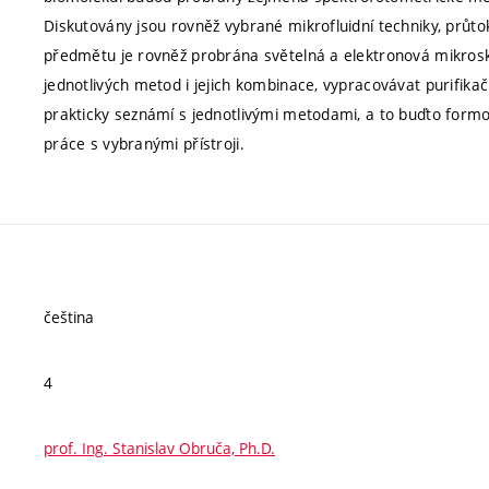
Diskutovány jsou rovněž vybrané mikrofluidní techniky, prů
předmětu je rovněž probrána světelná a elektronová mikrosko
jednotlivých metod i jejich kombinace, vypracovávat purifikač
prakticky seznámí s jednotlivými metodami, a to buďto form
práce s vybranými přístroji.
čeština
4
prof. Ing. Stanislav Obruča, Ph.D.