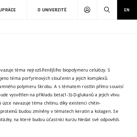
PŘIHLÁSIT
HLEDAT
UPRÁCE
O UNIVERZITĚ
EN
SE
vazuje téma nejrozšířenějšího biopolymeru celulózy. S
pojeno téma porfyrinových sloučenin a jejich komplexů.
namného polymeru škrobu. A s tématem rostlin přímo souvisí
de vysvětlen na příkladu beta(1-3)-D-glukanů a jejich vlivu
zce navazuje téma chitinu, díky existenci chitin-
 proteinů budou zmíněny v tématech keratin a kolagen. Se
otázky, na které budou účastníci kurzu hledat své odpovědi.