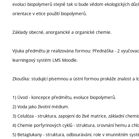
evoluci biopolymerů stejně tak si bude vědom ekologických důs
orientace v etice použití biopolymerů.
Základy obecné, anorganické a organické chemie.
Výuka předmětu je realizována formou: Přednáška - 2 vyučovací 
learningový systém LMS Moodle.
Zkouška: studující písemnou a ústní formou prokáže znalost a l
1) Úvod - koncepce předmětu, evoluce biopolymerů.
2) Voda jako životní médium.
3) Celulóza - struktura, zapojení do živé matrice, základní chem
4) Chemie porfyrinových cyklů - struktura, srovnání hemu a chl
5) Betaglukany - struktura, odbourávání, role v imunnitním sys