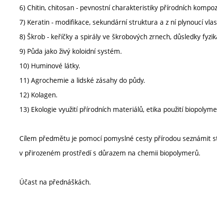
6) Chitin, chitosan - pevnostní charakteristiky přírodních kompoz
7) Keratin - modifikace, sekundární struktura a z ní plynoucí vlas
8) Škrob - keříčky a spirály ve škrobových zrnech, důsledky fyzi
9) Půda jako živý koloidní systém.
10) Huminové látky.
11) Agrochemie a lidské zásahy do půdy.
12) Kolagen.
13) Ekologie využití přírodních materiálů, etika použití biopolyme
Cílem předmětu je pomocí pomyslné cesty přírodou seznámit stud
v přirozeném prostředí s důrazem na chemii biopolymerů.
Účast na přednáškách.