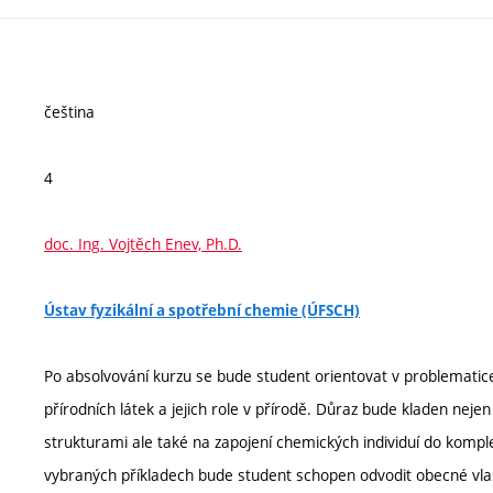
čeština
4
doc. Ing. Vojtěch Enev, Ph.D.
Ústav fyzikální a spotřební chemie (ÚFSCH)
Po absolvování kurzu se bude student orientovat v problematic
přírodních látek a jejich role v přírodě. Důraz bude kladen nej
strukturami ale také na zapojení chemických individuí do komple
vybraných příkladech bude student schopen odvodit obecné vlas