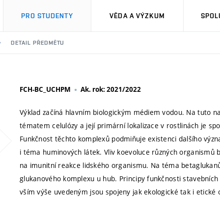
PRO STUDENTY
VĚDA A VÝZKUM
SPOL
DETAIL PŘEDMĚTU
FCH-BC_UCHPM
Ak. rok: 2021/2022
Výklad začíná hlavním biologickým médiem vodou. Na tuto na
tématem celulózy a její primární lokalizace v rostlinách je s
Funkčnost těchto komplexů podmiňuje existenci dalšího výz
i téma huminových látek. Vliv koevoluce různých organismů bu
na imunitní reakce lidského organismu. Na téma betaglukanů ú
glukanového komplexu u hub. Principy funkčnosti stavebních
vším výše uvedeným jsou spojeny jak ekologické tak i etické 