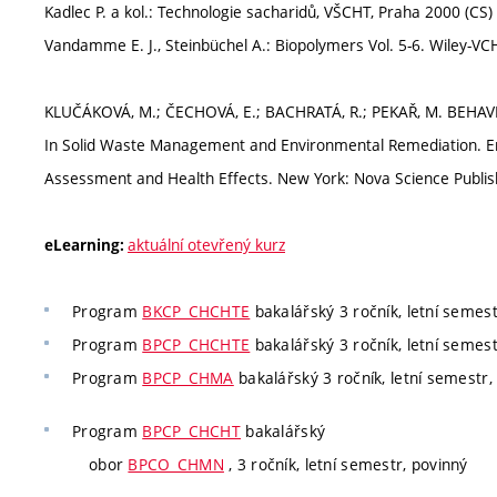
Kadlec P. a kol.: Technologie sacharidů, VŠCHT, Praha 2000 (CS)
Vandamme E. J., Steinbüchel A.: Biopolymers Vol. 5-6. Wiley-V
KLUČÁKOVÁ, M.; ČECHOVÁ, E.; BACHRATÁ, R.; PEKAŘ, M. BE
In Solid Waste Management and Environmental Remediation. En
Assessment and Health Effects. New York: Nova Science Publishe
aktuální otevřený kurz
eLearning:
Program
BKCP_CHCHTE
bakalářský 3 ročník, letní semestr
Program
BPCP_CHCHTE
bakalářský 3 ročník, letní semestr
Program
BPCP_CHMA
bakalářský 3 ročník, letní semestr,
Program
BPCP_CHCHT
bakalářský
obor
BPCO_CHMN
, 3 ročník, letní semestr, povinný