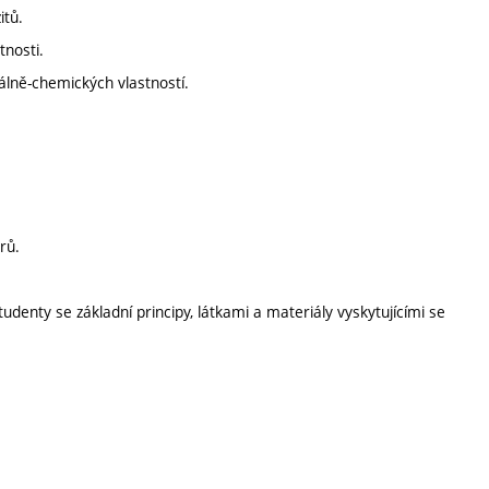
itů.
tnosti.
kálně-chemických vlastností.
rů.
enty se základní principy, látkami a materiály vyskytujícími se