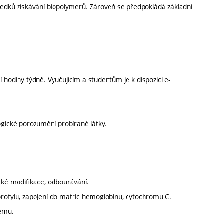
ledků získávání biopolymerů. Zároveň se předpokládá základní
hodiny týdně. Vyučujícím a studentům je k dispozici e-
ogické porozumění probírané látky.
ické modifikace, odbourávání.
orofylu, zapojení do matric hemoglobinu, cytochromu C.
tému.