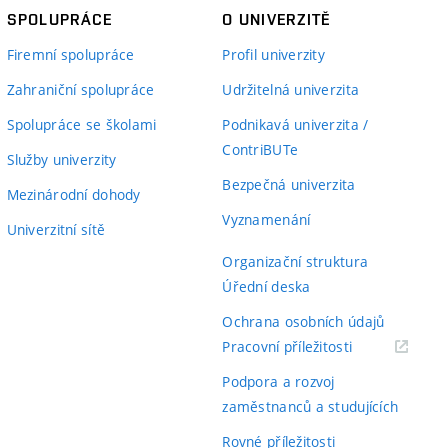
SPOLUPRÁCE
O UNIVERZITĚ
Firemní spolupráce
Profil univerzity
Zahraniční spolupráce
Udržitelná univerzita
Spolupráce se školami
Podnikavá univerzita /
ContriBUTe
Služby univerzity
Bezpečná univerzita
Mezinárodní dohody
Vyznamenání
Univerzitní sítě
Organizační struktura
Úřední deska
Ochrana osobních údajů
(externí
Pracovní příležitosti
odkaz)
Podpora a rozvoj
zaměstnanců a studujících
Rovné příležitosti