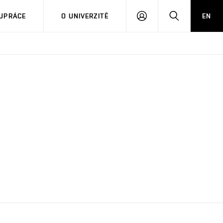
PŘIHLÁSIT
HLEDAT
UPRÁCE
O UNIVERZITĚ
EN
SE