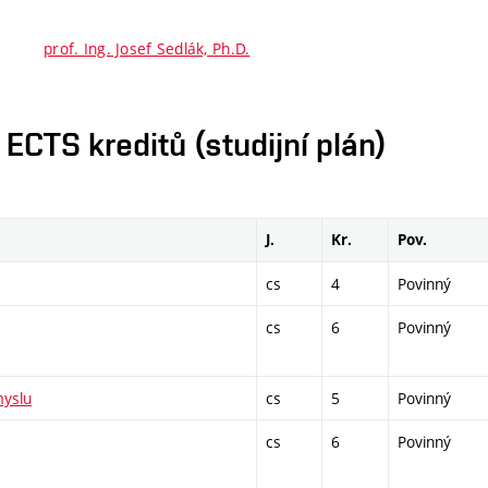
prof. Ing. Josef Sedlák, Ph.D.
CTS kreditů (studijní plán)
J.
Kr.
Pov.
cs
4
Povinný
cs
6
Povinný
myslu
cs
5
Povinný
cs
6
Povinný