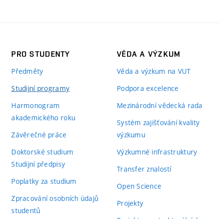
PRO STUDENTY
VĚDA A VÝZKUM
Předměty
Věda a výzkum na VUT
Studijní programy
Podpora excelence
Harmonogram
Mezinárodní vědecká rada
akademického roku
Systém zajišťování kvality
Závěrečné práce
výzkumu
Doktorské studium
Výzkumné infrastruktury
Studijní předpisy
Transfer znalostí
Poplatky za studium
Open Science
Zpracování osobních údajů
Projekty
studentů