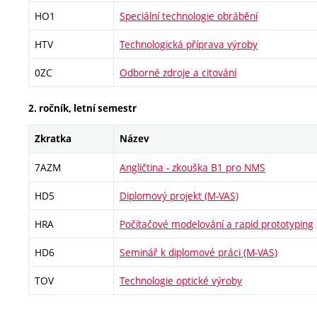
HO1
Speciální technologie obrábění
HTV
Technologická příprava výroby
0ZC
Odborné zdroje a citování
2. ročník, letní semestr
Zkratka
Název
7AZM
Angličtina - zkouška B1 pro NMS
HD5
Diplomový projekt (M-VAS)
HRA
Počítačové modelování a rapid prototyping
HD6
Seminář k diplomové práci (M-VAS)
TOV
Technologie optické výroby