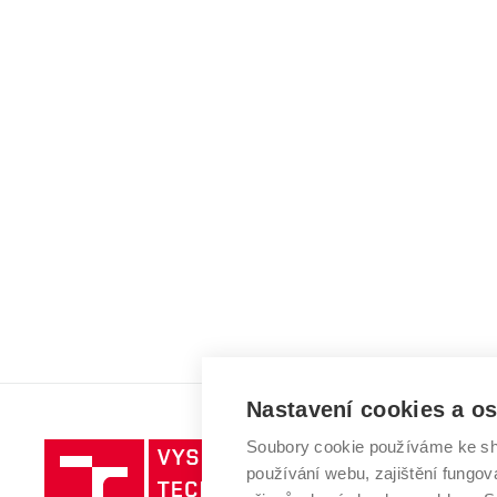
Nastavení cookies a o
Soubory cookie používáme ke sh
Vysoké
používání webu, zajištění fungová
učení