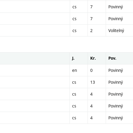
cs
7
Povinný
cs
7
Povinný
cs
2
Volitelný
J.
Kr.
Pov.
en
0
Povinný
cs
13
Povinný
cs
4
Povinný
cs
4
Povinný
cs
4
Povinný