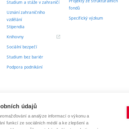
Projekty ze strukturálních
Studium a stáže v zahraničí
fondů
Uznání zahraničního
Specifický výzkum
vzdělání
Stipendia
(externí
Knihovny
odkaz)
Sociální bezpečí
Studium bez bariér
Podpora podnikání
sobních údajů
romažďování a analýze informací o výkonu a
VYSOKÉ UČENÍ TECHNICKÉ V BRNĚ
ní funkcí ze sociálních médií a ke zlepšení a
Antonínská 548/1
www.vut.cz