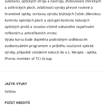
substancí, optických strojů a nástrojů, zhotovování sférických
a asférických ploch, zvláštnosti výroby přesné rovinné a
hranolové optiky, seriovou výrobu brýlových čoček, dílenskou
kontrolu optických ploch a výstupní kontrolu hotových
optických prvků a soustav včetně vakuového napařování
reflexních a antireflexních vrstev.
Výuka kursu bude doplněna podrobným vzdělávacím
audiovisuálním programem o průběhu současné optické
výroby, případně celodenní exkurzí do a.s. Meopta - optika,
Přerov, member of TCI Group.
JAZYK VÝUKY
čeština
POČET KREDITŮ