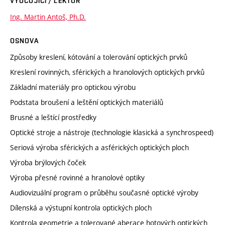
VYUČUJÍCÍ / LEKTOR
Ing. Martin Antoš, Ph.D.
OSNOVA
Způsoby kreslení, kótování a tolerování optických prvků
Kreslení rovinných, sférických a hranolových optických prvků
Základní materiály pro optickou výrobu
Podstata broušení a leštění optických materiálů
Brusné a leštící prostředky
Optické stroje a nástroje (technologie klasická a synchrospeed)
Seriová výroba sférických a asférických optických ploch
Výroba brýlových čoček
Výroba přesné rovinné a hranolové optiky
Audiovizuální program o průběhu současné optické výroby
Dílenská a výstupní kontrola optických ploch
Kontrola geometrie a tolerované aberace hotových optických