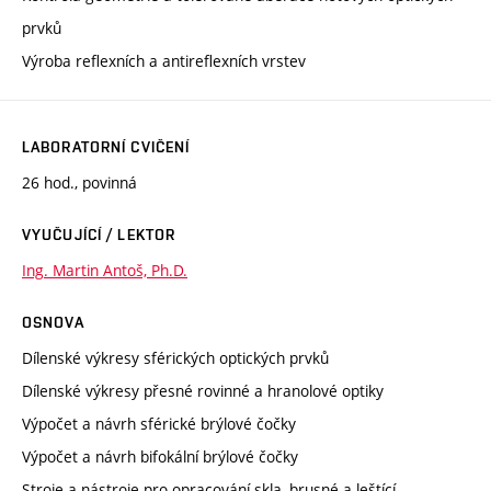
prvků
Výroba reflexních a antireflexních vrstev
LABORATORNÍ CVIČENÍ
26 hod., povinná
VYUČUJÍCÍ / LEKTOR
Ing. Martin Antoš, Ph.D.
OSNOVA
Dílenské výkresy sférických optických prvků
Dílenské výkresy přesné rovinné a hranolové optiky
Výpočet a návrh sférické brýlové čočky
Výpočet a návrh bifokální brýlové čočky
Stroje a nástroje pro opracování skla, brusné a leštící