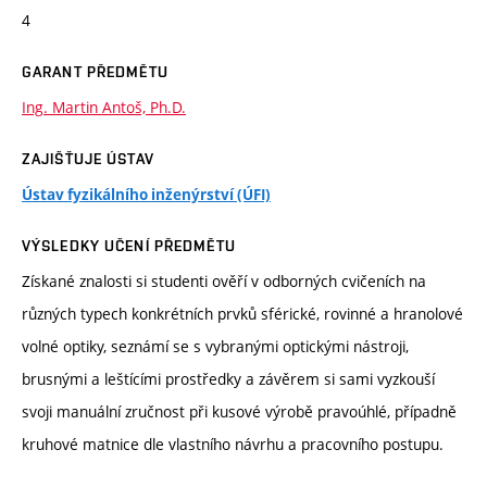
4
GARANT PŘEDMĚTU
Ing. Martin Antoš, Ph.D.
ZAJIŠŤUJE ÚSTAV
Ústav fyzikálního inženýrství (ÚFI)
VÝSLEDKY UČENÍ PŘEDMĚTU
Získané znalosti si studenti ověří v odborných cvičeních na
různých typech konkrétních prvků sférické, rovinné a hranolové
volné optiky, seznámí se s vybranými optickými nástroji,
brusnými a leštícími prostředky a závěrem si sami vyzkouší
svoji manuální zručnost při kusové výrobě pravoúhlé, případně
kruhové matnice dle vlastního návrhu a pracovního postupu.