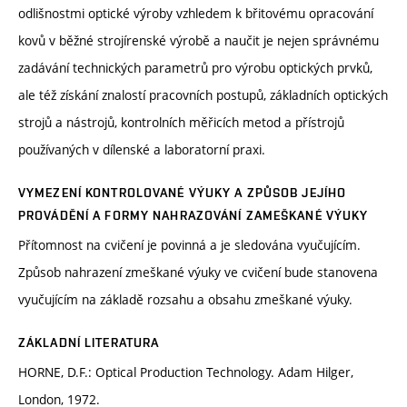
odlišnostmi optické výroby vzhledem k břitovému opracování
kovů v běžné strojírenské výrobě a naučit je nejen správnému
zadávání technických parametrů pro výrobu optických prvků,
ale též získání znalostí pracovních postupů, základních optických
strojů a nástrojů, kontrolních měřicích metod a přístrojů
používaných v dílenské a laboratorní praxi.
VYMEZENÍ KONTROLOVANÉ VÝUKY A ZPŮSOB JEJÍHO
PROVÁDĚNÍ A FORMY NAHRAZOVÁNÍ ZAMEŠKANÉ VÝUKY
Přítomnost na cvičení je povinná a je sledována vyučujícím.
Způsob nahrazení zmeškané výuky ve cvičení bude stanovena
vyučujícím na základě rozsahu a obsahu zmeškané výuky.
ZÁKLADNÍ LITERATURA
HORNE, D.F.: Optical Production Technology. Adam Hilger,
London, 1972.