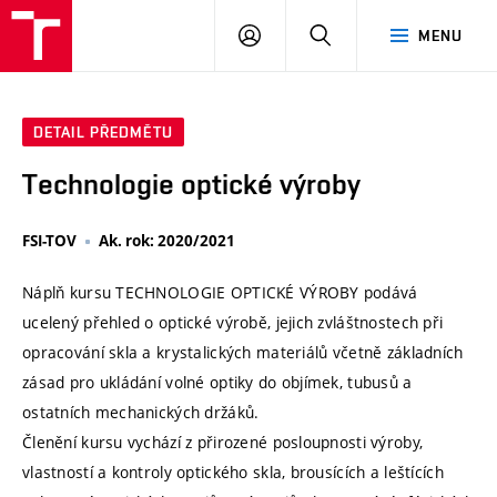
VUT
PŘIHLÁSIT
HLEDAT
MENU
SE
DETAIL PŘEDMĚTU
Technologie optické výroby
FSI-TOV
Ak. rok: 2020/2021
Náplň kursu TECHNOLOGIE OPTICKÉ VÝROBY podává
ucelený přehled o optické výrobě, jejich zvláštnostech při
opracování skla a krystalických materiálů včetně základních
zásad pro ukládání volné optiky do objímek, tubusů a
ostatních mechanických držáků.
Členění kursu vychází z přirozené posloupnosti výroby,
vlastností a kontroly optického skla, brousících a leštících