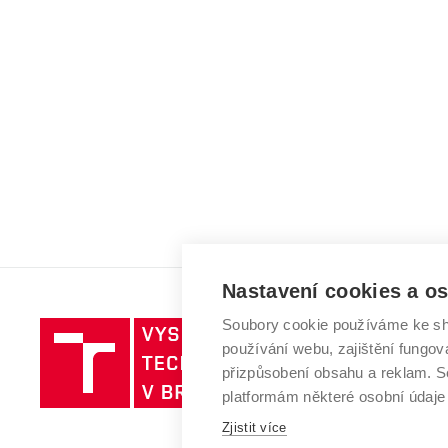
Nastavení cookies a o
Soubory cookie používáme ke sh
Vysoké
používání webu, zajištění fungová
učení
přizpůsobení obsahu a reklam.
technické
platformám některé osobní údaje
v
Brně
Zjistit více