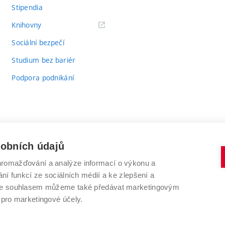
Stipendia
(externí
Knihovny
odkaz)
Sociální bezpečí
Studium bez bariér
Podpora podnikání
sobních údajů
romažďování a analýze informací o výkonu a
VYSOKÉ UČENÍ TECHNICKÉ V BRNĚ
ní funkcí ze sociálních médií a ke zlepšení a
Antonínská 548/1
www.vut.cz
 Se souhlasem můžeme také předávat marketingovým
602 00 Brno
vut@vutbr.cz
 pro marketingové účely.