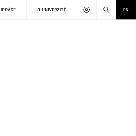
PŘIHLÁSIT
HLEDAT
UPRÁCE
O UNIVERZITĚ
EN
SE