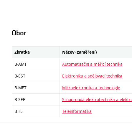
Obor
Zkratka
Název (zaměření)
B-AMT
Automatizační a měřicí technika
B-EST
Elektronika a sdělovací technika
B-MET
Mikroelektronika a technologie
B-SEE
Silnoproudá elektrotechnika a elektr
B-TLI
Teleinformatika