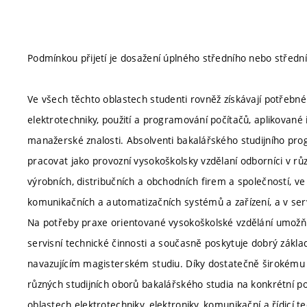
Podmínkou přijetí je dosažení úplného středního nebo středn
Ve všech těchto oblastech studenti rovněž získávají potřebné z
elektrotechniky, použití a programování počítačů, aplikované
manažerské znalosti. Absolventi bakalářského studijního pr
pracovat jako provozní vysokoškolsky vzdělaní odborníci v r
výrobních, distribučních a obchodních firem a společností, 
komunikačních a automatizačních systémů a zařízení, a v serv
Na potřeby praxe orientované vysokoškolské vzdělání umožňu
servisní technické činnosti a současně poskytuje dobrý zákla
navazujícím magisterském studiu. Díky dostatečně širokému z
různých studijních oborů bakalářského studia na konkrétní po
oblastech elektrotechniky, elektroniky, komunikační a řídicí te