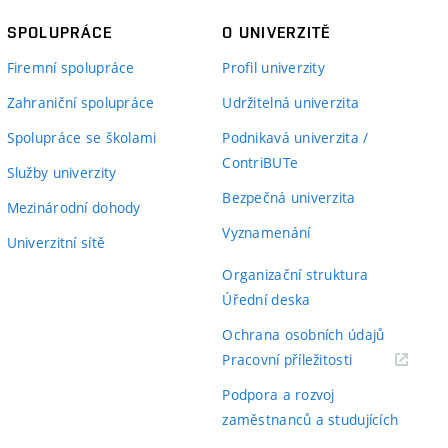
SPOLUPRÁCE
O UNIVERZITĚ
Firemní spolupráce
Profil univerzity
Zahraniční spolupráce
Udržitelná univerzita
Spolupráce se školami
Podnikavá univerzita /
ContriBUTe
Služby univerzity
Bezpečná univerzita
Mezinárodní dohody
Vyznamenání
Univerzitní sítě
Organizační struktura
Úřední deska
Ochrana osobních údajů
(externí
Pracovní příležitosti
odkaz)
Podpora a rozvoj
zaměstnanců a studujících