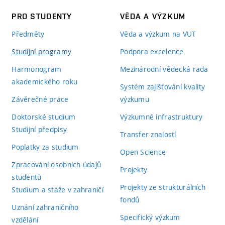
PRO STUDENTY
VĚDA A VÝZKUM
Předměty
Věda a výzkum na VUT
Studijní programy
Podpora excelence
Harmonogram
Mezinárodní vědecká rada
akademického roku
Systém zajišťování kvality
Závěrečné práce
výzkumu
Doktorské studium
Výzkumné infrastruktury
Studijní předpisy
Transfer znalostí
Poplatky za studium
Open Science
Zpracování osobních údajů
Projekty
studentů
Projekty ze strukturálních
Studium a stáže v zahraničí
fondů
Uznání zahraničního
Specifický výzkum
vzdělání