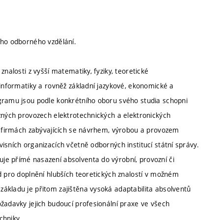
ího odborného vzdělání.
nalosti z vyšší matematiky, fyziky, teoretické
 informatiky a rovněž základní jazykové, ekonomické a
ogramu jsou podle konkrétního oboru svého studia schopni
ůzných provozech elektrotechnických a elektronických
ve firmách zabývajících se návrhem, výrobou a provozem
isních organizacích včetně odborných institucí státní správy.
je přímé nasazení absolventa do výrobní, provozní či
d pro doplnění hlubších teoretických znalostí v možném
ákladu je přitom zajištěna vysoká adaptabilita absolventů
žadavky jejich budoucí profesionální praxe ve všech
chniky.