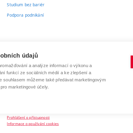
Studium bez bariér
Podpora podnikání
sobních údajů
romažďování a analýze informací o výkonu a
VYSOKÉ UČENÍ TECHNICKÉ V BRNĚ
ní funkcí ze sociálních médií a ke zlepšení a
Antonínská 548/1
www.vut.cz
 Se souhlasem můžeme také předávat marketingovým
602 00 Brno
vut@vutbr.cz
 pro marketingové účely.
Prohlášení o přístupnosti
Informace o používání cookies