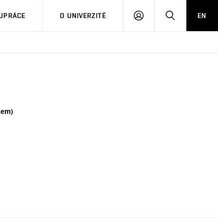
PŘIHLÁSIT
HLEDAT
UPRÁCE
O UNIVERZITĚ
EN
SE
tem)