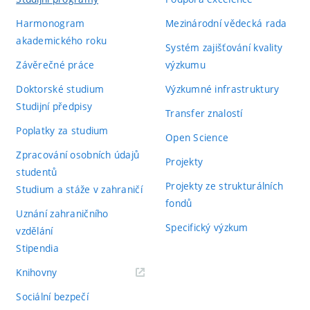
Harmonogram
Mezinárodní vědecká rada
akademického roku
Systém zajišťování kvality
Závěrečné práce
výzkumu
Doktorské studium
Výzkumné infrastruktury
Studijní předpisy
Transfer znalostí
Poplatky za studium
Open Science
Zpracování osobních údajů
Projekty
studentů
Projekty ze strukturálních
Studium a stáže v zahraničí
fondů
Uznání zahraničního
Specifický výzkum
vzdělání
Stipendia
(externí
Knihovny
odkaz)
Sociální bezpečí