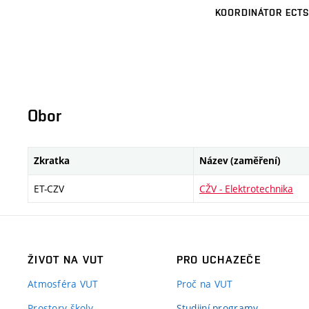
KOORDINÁTOR ECTS
Obor
Zkratka
Název (zaměření)
ET-CZV
CŽV - Elektrotechnika
ŽIVOT NA VUT
PRO UCHAZEČE
Atmosféra VUT
Proč na VUT
Prostory školy
Studijní programy