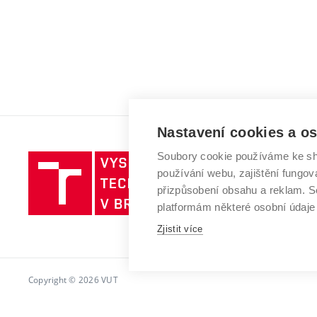
Nastavení cookies a o
Soubory cookie používáme ke sh
Vysoké
používání webu, zajištění fungová
učení
přizpůsobení obsahu a reklam.
technické
platformám některé osobní údaje
v
Brně
Zjistit více
Copyright © 2026 VUT