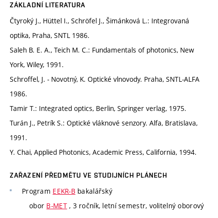
ZÁKLADNÍ LITERATURA
Čtyroký J., Hüttel I., Schröfel J., Šimánková L.: Integrovaná
optika, Praha, SNTL 1986.
Saleh B. E. A., Teich M. C.: Fundamentals of photonics, New
York, Wiley, 1991.
Schroffel, J. - Novotný, K. Optické vlnovody. Praha, SNTL-ALFA
1986.
Tamir T.: Integrated optics, Berlin, Springer verlag, 1975.
Turán J., Petrík S.: Optické vláknové senzory. Alfa, Bratislava,
1991.
Y. Chai, Applied Photonics, Academic Press, California, 1994.
ZAŘAZENÍ PŘEDMĚTU VE STUDIJNÍCH PLÁNECH
Program
EEKR-B
bakalářský
obor
B-MET
, 3 ročník, letní semestr, volitelný oborový