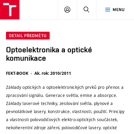
VUT
PŘIHLÁSIT
HLEDAT
MENU
SE
DETAIL PŘEDMĚTU
Optoelektronika a optické
komunikace
FEKT-BOOK
Ak. rok: 2010/2011
Základy optických a optoelektronických prvků pro přenos a
zpracování signálu. Generace světla, emise a absorpce.
Základy laserové techniky, zesilování světla, plynové a
pevnolátkové lasery, konstrukce, vlastnosti, použití. Principy
a vlastnosti polovodičových elektro-optických součástek,
nekoherentní zdroje záření, polovodičové lasery, optické