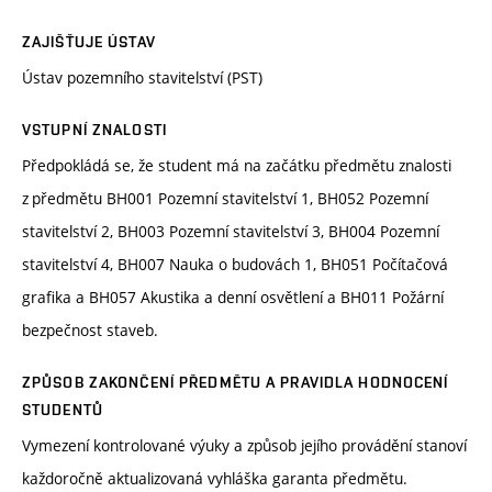
ZAJIŠŤUJE ÚSTAV
Ústav pozemního stavitelství (PST)
VSTUPNÍ ZNALOSTI
Předpokládá se, že student má na začátku předmětu znalosti
z předmětu BH001 Pozemní stavitelství 1, BH052 Pozemní
stavitelství 2, BH003 Pozemní stavitelství 3, BH004 Pozemní
stavitelství 4, BH007 Nauka o budovách 1, BH051 Počítačová
grafika a BH057 Akustika a denní osvětlení a BH011 Požární
bezpečnost staveb.
ZPŮSOB ZAKONČENÍ PŘEDMĚTU A PRAVIDLA HODNOCENÍ
STUDENTŮ
Vymezení kontrolované výuky a způsob jejího provádění stanoví
každoročně aktualizovaná vyhláška garanta předmětu.