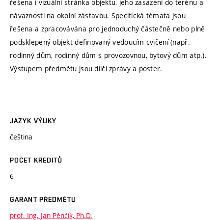
řešena i vizuální stránka objektu, jeho zasazení do terénu a
návaznosti na okolní zástavbu. Specifická témata jsou
řešena a zpracovávána pro jednoduchý částečně nebo plně
podsklepený objekt definovaný vedoucím cvičení (např.
rodinný dům, rodinný dům s provozovnou, bytový dům atp.).
Výstupem předmětu jsou dílčí zprávy a poster.
JAZYK VÝUKY
čeština
POČET KREDITŮ
6
GARANT PŘEDMĚTU
prof. Ing. Jan Pěnčík, Ph.D.