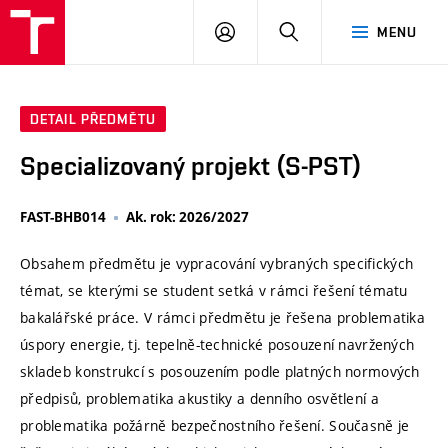
VUT
PŘIHLÁSIT
HLEDAT
MENU
SE
DETAIL PŘEDMĚTU
Specializovaný projekt (S-PST)
FAST-BHB014
Ak. rok: 2026/2027
Obsahem předmětu je vypracování vybraných specifických
témat, se kterými se student setká v rámci řešení tématu
bakalářské práce. V rámci předmětu je řešena problematika
úspory energie, tj. tepelně-technické posouzení navržených
skladeb konstrukcí s posouzením podle platných normových
předpisů, problematika akustiky a denního osvětlení a
problematika požárně bezpečnostního řešení. Současně je