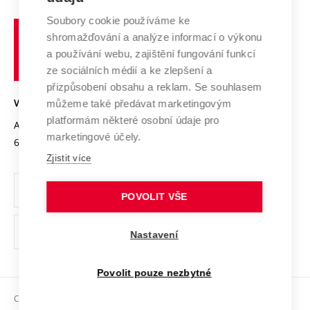
Systém zajišťování kvality výzkumu
Profil univerzity
Spolupráce se školami
Soubory cookie používáme ke
Vysoké
Výzkumné infrastruktury
shromažďování a analýze informací o výkonu
Udržitelná univerzita
učení
Služby univerzity
Transfer znalostí
a používání webu, zajištění fungování funkcí
technické
Podnikavá univerzita / ContriBUTe
Mezinárodní dohody
ze sociálních médií a ke zlepšení a
Open Science
v
Bezpečná univerzita
přizpůsobení obsahu a reklam. Se souhlasem
Univerzitní sítě
Brně
Projekty
můžeme také předávat marketingovým
VYSOKÉ UČENÍ TECHNICKÉ V BRNĚ
Vyznamenání
platformám některé osobní údaje pro
Projekty ze strukturálních fondů
Antonínská 548/1
www.vut.cz
marketingové účely.
Organizační struktura
602 00 Brno
vut@vutbr.cz
Specifický výzkum
Zjistit více
Úřední deska
Ochrana osobních údajů
POVOLIT VŠE
(externí
Pracovní příležitosti
Nastavení
odkaz)
Podpora a rozvoj zaměstnanců a studujících
Povolit pouze nezbytné
Rovné příležitosti
Copyright © 2026 VUT
Sociální bezpečí