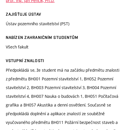
prof. Ing. Jan Pěnčík, Ph.D.
ZAJIŠŤUJE ÚSTAV
Ústav pozemního stavitelství (PST)
NABÍZEN ZAHRANIČNÍM STUDENTŮM
Všech fakult
VSTUPNÍ ZNALOSTI
Předpokládá se, že student má na začátku předmětu znalosti
z předmětu BH001 Pozemní stavitelství 1, BH052 Pozemní
stavitelství 2, BH003 Pozemní stavitelství 3, BH004 Pozemní
stavitelství 4, BH007 Nauka o budovách 1, BH051 Počítačová
grafika a BH057 Akustika a denní osvětlení. Současně se
předpokládá doplnění a aplikace znalostí ze souběžně
vyučovaného předmětu BH011 Požární bezpečnost staveb a