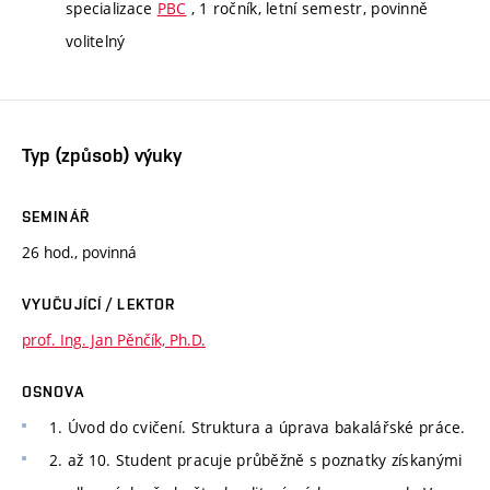
specializace
PBC
, 1 ročník, letní semestr, povinně
volitelný
Typ (způsob) výuky
SEMINÁŘ
26 hod., povinná
VYUČUJÍCÍ / LEKTOR
prof. Ing. Jan Pěnčík, Ph.D.
OSNOVA
1. Úvod do cvičení. Struktura a úprava bakalářské práce.
2. až 10. Student pracuje průběžně s poznatky získanými