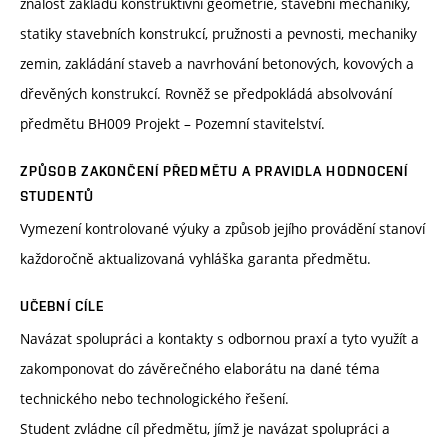
znalost základů konstruktivní geometrie, stavební mechaniky,
statiky stavebních konstrukcí, pružnosti a pevnosti, mechaniky
zemin, zakládání staveb a navrhování betonových, kovových a
dřevěných konstrukcí. Rovněž se předpokládá absolvování
předmětu BH009 Projekt – Pozemní stavitelství.
ZPŮSOB ZAKONČENÍ PŘEDMĚTU A PRAVIDLA HODNOCENÍ
STUDENTŮ
Vymezení kontrolované výuky a způsob jejího provádění stanoví
každoročně aktualizovaná vyhláška garanta předmětu.
UČEBNÍ CÍLE
Navázat spolupráci a kontakty s odbornou praxí a tyto využít a
zakomponovat do závěrečného elaborátu na dané téma
technického nebo technologického řešení.
Student zvládne cíl předmětu, jímž je navázat spolupráci a