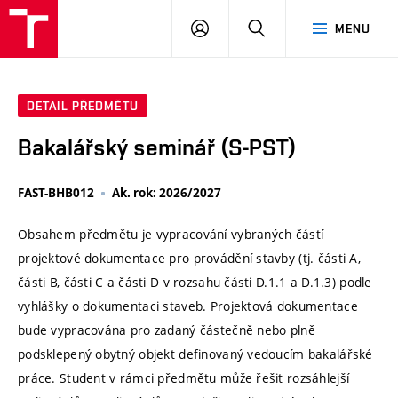
VUT
PŘIHLÁSIT
HLEDAT
MENU
SE
DETAIL PŘEDMĚTU
Bakalářský seminář (S-PST)
FAST-BHB012
Ak. rok: 2026/2027
Obsahem předmětu je vypracování vybraných částí
projektové dokumentace pro provádění stavby (tj. části A,
části B, části C a části D v rozsahu části D.1.1 a D.1.3) podle
vyhlášky o dokumentaci staveb. Projektová dokumentace
bude vypracována pro zadaný částečně nebo plně
podsklepený obytný objekt definovaný vedoucím bakalářské
práce. Student v rámci předmětu může řešit rozsáhlejší