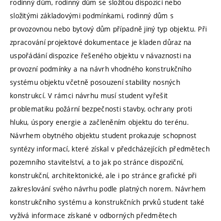
rodinný dům, rodinný dům se složitou dispozicí nebo
složitými základovými podmínkami, rodinný dům s
provozovnou nebo bytový dům případně jiný typ objektu. Při
zpracování projektové dokumentace je kladen důraz na
uspořádání dispozice řešeného objektu v návaznosti na
provozní podmínky a na návrh vhodného konstrukčního
systému objektu včetně posouzení stability nosných
konstrukcí. V rámci návrhu musí student vyřešit
problematiku požární bezpečnosti stavby, ochrany proti
hluku, úspory energie a začleněním objektu do terénu.
Návrhem obytného objektu student prokazuje schopnost
syntézy informací, které získal v předcházejících předmětech
pozemního stavitelství, a to jak po stránce dispoziční,
konstrukční, architektonické, ale i po stránce grafické při
zakreslování svého návrhu podle platných norem. Návrhem
konstrukčního systému a konstrukčních prvků student také
vyžívá informace získané v odborných předmětech